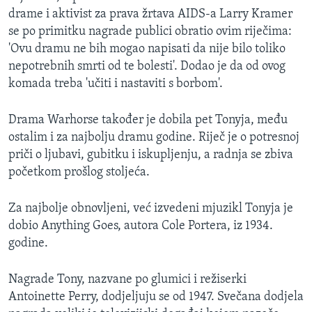
drame i aktivist za prava žrtava AIDS-a Larry Kramer
se po primitku nagrade publici obratio ovim riječima:
'Ovu dramu ne bih mogao napisati da nije bilo toliko
nepotrebnih smrti od te bolesti'. Dodao je da od ovog
komada treba 'učiti i nastaviti s borbom'.
Drama Warhorse također je dobila pet Tonyja, među
ostalim i za najbolju dramu godine. Riječ je o potresnoj
priči o ljubavi, gubitku i iskupljenju, a radnja se zbiva
početkom prošlog stoljeća.
Za najbolje obnovljeni, već izvedeni mjuzikl Tonyja je
dobio Anything Goes, autora Cole Portera, iz 1934.
godine.
Nagrade Tony, nazvane po glumici i režiserki
Antoinette Perry, dodjeljuju se od 1947. Svečana dodjela