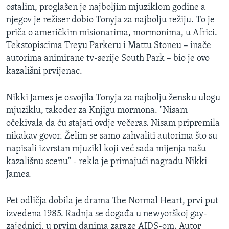
ostalim, proglašen je najboljim mjuziklom godine a
njegov je režiser dobio Tonyja za najbolju režiju. To je
priča o američkim misionarima, mormonima, u Africi.
Tekstopiscima Treyu Parkeru i Mattu Stoneu – inače
autorima animirane tv-serije South Park – bio je ovo
kazališni prvijenac.
Nikki James je osvojila Tonyja za najbolju žensku ulogu
mjuziklu, također za Knjigu mormona. "Nisam
očekivala da ću stajati ovdje večeras. Nisam pripremila
nikakav govor. Želim se samo zahvaliti autorima što su
napisali izvrstan mjuzikl koji već sada mijenja našu
kazališnu scenu" - rekla je primajući nagradu Nikki
James.
Pet odličja dobila je drama The Normal Heart, prvi put
izvedena 1985. Radnja se događa u newyorškoj gay-
zajednici, u prvim danima zaraze AIDS-om. Autor