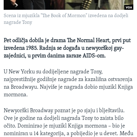
MAGAZIN
Scena iz mjuzikla "The Book of Mormon" izvedena na dodjeli
O GLASU AMERIKE
nagrade Tony
Learning English
Pet odličja dobila je drama The Normal Heart, prvi put
izvedena 1985. Radnja se događa u newyorškoj gay-
PRATITE NAS
zajednici, u prvim danima zaraze AIDS-om.
U New Yorku su dodijeljene nagrade Tony,
Jezici
najprestižnije godišnje nagrade za kazališna ostvarenja
na Broadwayu. Najviše je nagrada dobio mjuzikl Knjiga
mormona.
Newyorški Broadway poznat je po sjaju i blještavilu.
Ove je godine na dodjeli nagrada Tony to zaista bilo
očito. Dominirao je mjuzikl Knjiga mormona – bio je
nominiran u 14 kategorija, a pobijedio je u devet. Među