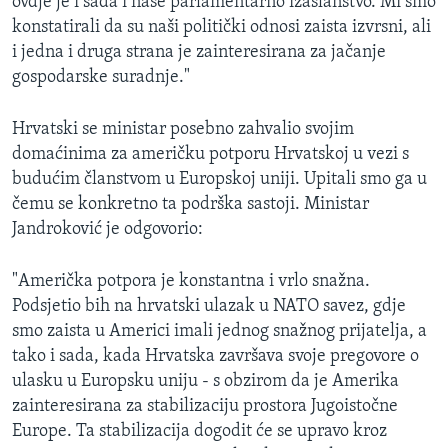
ovdje je i sada i naše parlamentarno izaslanstvo. Mi smo
konstatirali da su naši politički odnosi zaista izvrsni, ali
i jedna i druga strana je zainteresirana za jačanje
gospodarske suradnje."
Hrvatski se ministar posebno zahvalio svojim
domaćinima za američku potporu Hrvatskoj u vezi s
budućim članstvom u Europskoj uniji. Upitali smo ga u
čemu se konkretno ta podrška sastoji. Ministar
Jandroković je odgovorio:
"Američka potpora je konstantna i vrlo snažna.
Podsjetio bih na hrvatski ulazak u NATO savez, gdje
smo zaista u Americi imali jednog snažnog prijatelja, a
tako i sada, kada Hrvatska završava svoje pregovore o
ulasku u Europsku uniju - s obzirom da je Amerika
zainteresirana za stabilizaciju prostora Jugoistočne
Europe. Ta stabilizacija dogodit će se upravo kroz