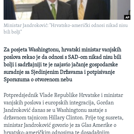
MAGAZIN
O GLASU AMERIKE
Ministar Jandroković: "Hrvatsko-američki odnosi nikad nisu
Learning English
bili bolji"
PRATITE NAS
Za posjeta Washingtonu, hrvatski ministar vanjskih
poslova rekao je da odnosi s SAD-om nikad nisu bili
bolji i sadržajniji te je najavio jačanje gospodarske
suradnje sa Sjedinjenim Državama i potpisivanje
Jezici
Sporazuma o otvorenom nebu
Potpredsjednik Vlade Republike Hrvatske i ministar
vanjskih poslova i europskih integracija, Gordan
Jandroković danas se u Washingtonu sastaje s
državnom tajnicom Hillary Clinton. Prije tog susreta,
ministar Jandroković govorio je za Glas Amerike o
hrvatsko-američkim odnosima te dosadašnjim