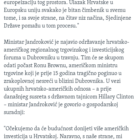
europeizaciju tog prostora. Ulazak Hrvatske u
Europsku uniju svakako je bitan čimbenik u svemu
tome, i sa svoje strane, na čitav niz načina, Sjedinjene
Države pomažu u tom procesu."
Ministar Jandroković je najavio održavanje hrvatsko-
američkog regionalnog trgovinskog i investicijskog
foruma u Dubrovniku u travnju. Tim će se skupom
odati počast Ronu Brownu, američkom ministru
trgovine koji je prije 15 godina tragično poginuo u
zrakoplovnoj nesreći u blizini Dubrovnika. U vezi
ukupnih hrvatsko-američkih odnosa – a prije
današnjeg susreta s državnom tajnicom Hillary Clinton
– ministar Jandroković je govorio o gospodarskoj
suradnji:
"Očekujemo da će budućnost donijeti više američkih
investicija u Hrvatskoj. Naravno, s naše strane, mi