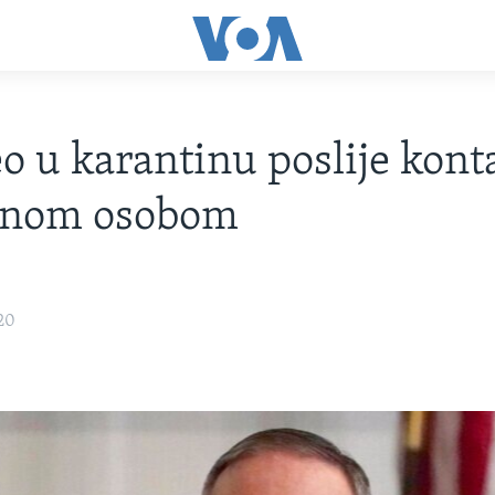
 u karantinu poslije kont
enom osobom
20