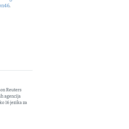
on46
.
son Reuters
ih agencija
ko 16 jezika za