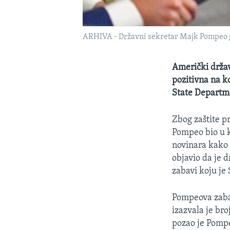
ARHIVA - Državni sekretar Majk Pompeo go
Američki držav
pozitivna na ko
State Departm
Zbog zaštite pr
Pompeo bio u k
novinara kako 
objavio da je d
zabavi koju je
Pompeova zabav
izazvala je br
pozao je Pompe