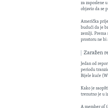
za zaposlene u
objavio da se 
Američka prijes
budući da je b
zemlji. Prema
prostoru ne bi
Zaražen re
Jedan od repor
periodu tranzic
Bijele kuće (
Kako je saopšt
trenutno je u iz
A member of th