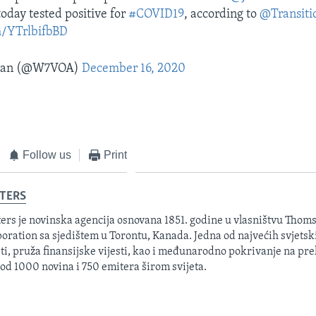
today tested positive for
#COVID19
, according to
@Transiti
m/YTrlbifbBD
man (@W7VOA)
December 16, 2020
Follow us
Print
TERS
ers je novinska agencija osnovana 1851. godine u vlasništvu Thom
oration sa sjedištem u Torontu, Kanada. Jedna od najvećih svjetsk
sti, pruža finansijske vijesti, kao i međunarodno pokrivanje na pre
 od 1000 novina i 750 emitera širom svijeta.