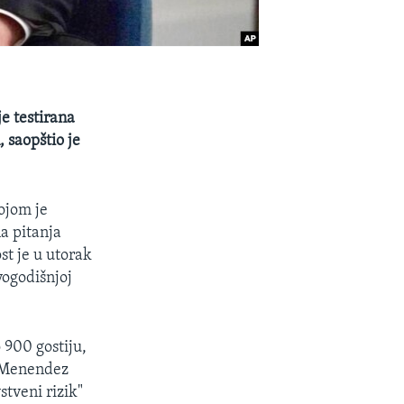
e testirana
, saopštio je
kojom je
a pitanja
t je u utorak
vogodišnjoj
 900 gostiju,
b Menendez
tveni rizik"