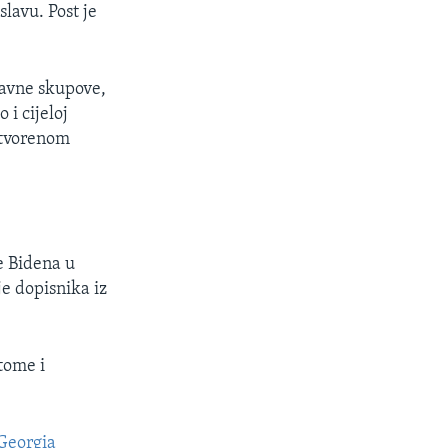
lavu. Post je
 javne skupove,
i cijeloj
atvorenom
e Bidena u
je dopisnika iz
tome i
Georgia