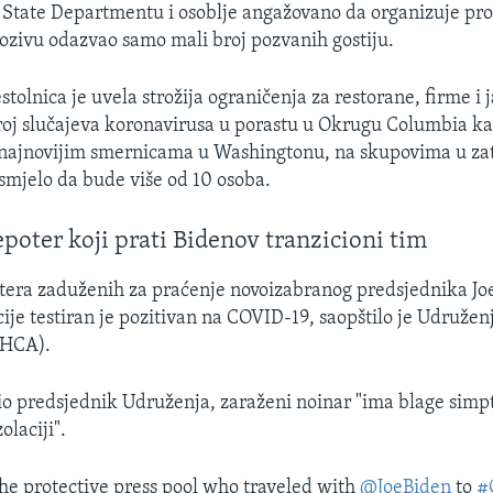
 State Departmentu i osoblje angažovano da organizuje pros
pozivu odazvao samo mali broj pozvanih gostiju.
tolnica je uvela strožija ograničenja za restorane, firme i
roj slučajeva koronavirusa u porastu u Okrugu Columbia kao 
 najnovijim smernicama u Washingtonu, na skupovima u z
 smjelo da bude više od 10 osoba.
poter koji prati Bidenov tranzicioni tim
tera zaduženih za praćenje novoizabranog predsjednika Jo
ije testiran je pozitivan na COVID-19, saopštilo je Udružen
WHCA).
io predsjednik Udruženja, zaraženi noinar "ima blage simp
olaciji".
e protective press pool who traveled with
@JoeBiden
to
#