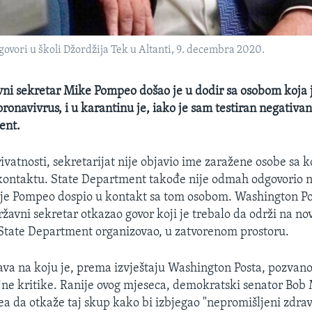
vori u školi Džordžija Tek u Altanti, 9. decembra 2020.
ni sekretar Mike Pompeo došao je u dodir sa osobom koja j
ronavivrus, i u karantinu je, iako je sam testiran negativan
ent.
ivatnosti, sekretarijat nije objavio ime zaražene osobe sa 
ontaktu. State Department takođe nije odmah odgovorio n
je Pompeo dospio u kontakt sa tom osobom. Washington Pos
ržavni sekretar otkazao govor koji je trebalo da održi na no
 State Department organizovao, u zatvorenom prostoru.
a na koju je, prema izvještaju Washington Posta, pozvano
ojne kritike. Ranije ovog mjeseca, demokratski senator Bo
a da otkaže taj skup kako bi izbjegao "nepromišljeni zdravs