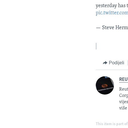
yesterday has 
pic.twitter.co
— Steve Her
Podijeli
REU
Reut
Corp
vije
više
This item is part of