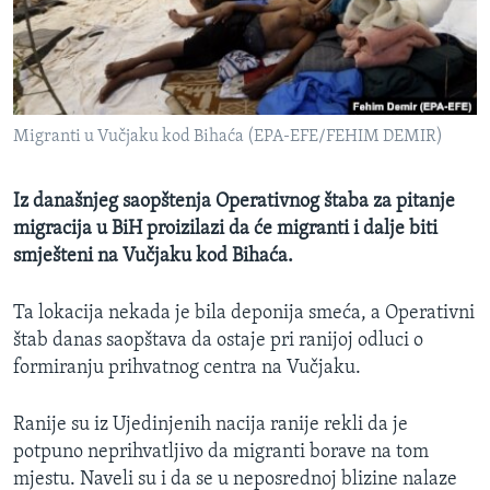
MAGAZIN
O GLASU AMERIKE
Learning English
Migranti u Vučjaku kod Bihaća (EPA-EFE/FEHIM DEMIR)
PRATITE NAS
Iz današnjeg saopštenja Operativnog štaba za pitanje
migracija u BiH proizilazi da će migranti i dalje biti
smješteni na Vučjaku kod Bihaća.
Jezici
Ta lokacija nekada je bila deponija smeća, a Operativni
štab danas saopštava da ostaje pri ranijoj odluci o
formiranju prihvatnog centra na Vučjaku.
Ranije su iz Ujedinjenih nacija ranije rekli da je
potpuno neprihvatljivo da migranti borave na tom
mjestu. Naveli su i da se u neposrednoj blizine nalaze