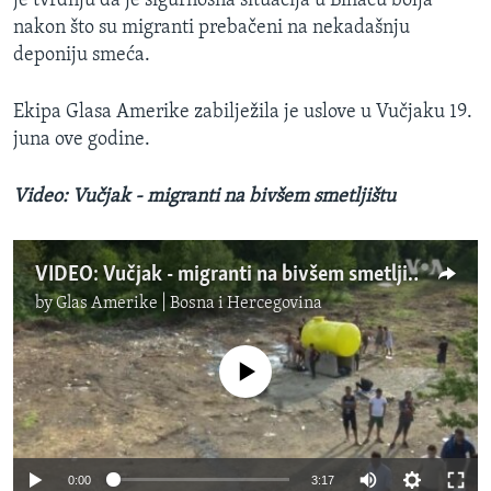
je tvrdnju da je sigurnosna situacija u Bihaću bolja
nakon što su migranti prebačeni na nekadašnju
deponiju smeća.
Ekipa Glasa Amerike zabilježila je uslove u Vučjaku 19.
juna ove godine.
Video: Vučjak - migranti na bivšem smetljištu
VIDEO: Vučjak - migranti na bivšem smetljištu
by
Glas Amerike | Bosna i Hercegovina
No media source currently available
0:00
3:17