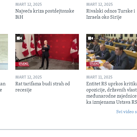
MART 12, 2025
MART 12, 2025
Najveća kriza postdejtonske
Rivalski odnos Turske i
BiH
Izraela oko Sirije
MART 12, 2025
MART 11, 2025
lan
Rat tarifama budi strah od
Entitet RS uprkos kriti
je
recesije
opozicije, državnih vlasti
međunarodne zajednice
ka izmjenama Ustava R
Svi video s