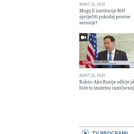
MART 15, 2025
Mogu li institucije BiH
spriječiti pokušaj pravne
secesije?
MART 12, 2025
Rubio: Ako Rusija odbije p
biće to izuzetno razočaran
TV PROGRAMI