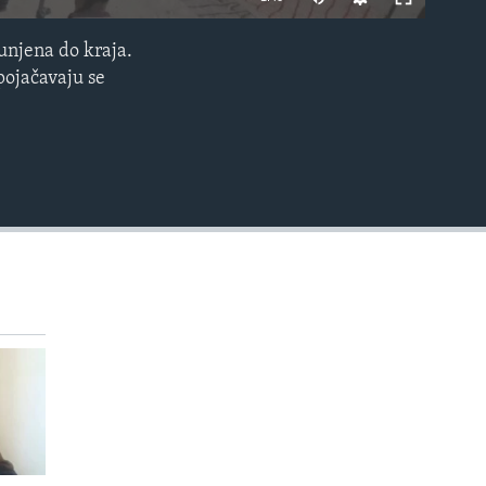
unjena do kraja.
EMBED
pojačavaju se