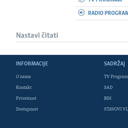
RADIO PROGRAM 
Nastavi čitati
INFORMACIJE
SADRŽAJ
Learning English
O nama
TV Program
Kontakt
SAD
PRATITE NAS
Privatnost
BIH
Dostupnost
STAVOVI V
Jezici