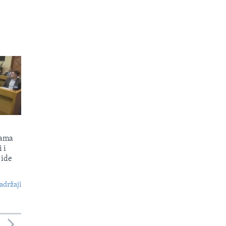
kama
 i
 ide
S
adržaji