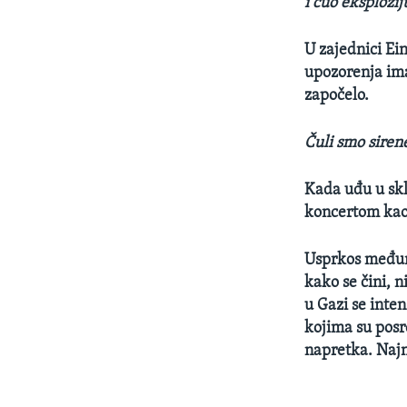
i čuo eksplozij
U zajednici Ei
upozorenja ima
započelo.
Čuli smo sirene
Kada uđu u skl
koncertom kao 
Usprkos međuna
kako se čini, n
u Gazi se inte
kojima su pos
napretka. Najn