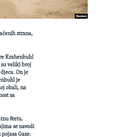
aćenih strana,
rre Krahenbuhl
 su veliki broj
djeca. On je
enbuhl je
j obali, na
nost sa
atnu štetu.
ajima se navodi
 pojasa Gaze.