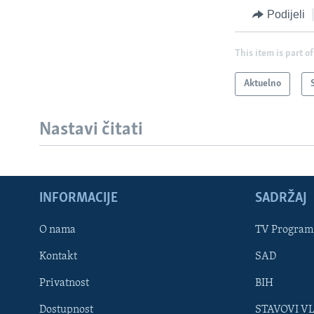
Podijeli
This item is part of
Aktuelno
Nastavi čitati
INFORMACIJE
SADRŽAJ
Learning English
O nama
TV Program
Kontakt
SAD
PRATITE NAS
Privatnost
BIH
Dostupnost
STAVOVI V