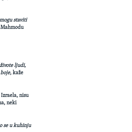
mogu staviti
im Mahmodu
ivote ljudi,
 boje
, kaže
Izraela, nisu
ma, neki
o se u kuhinju