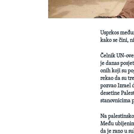
Usprkos međuna
kako se čini, n
Čelnik UN-ove
je danas posjet
onih koji su p
rekao da su tr
pozvao Izrael 
desetine Palest
stanovnicima p
Na palestinskoj
Među ubijenima
da je rano u s