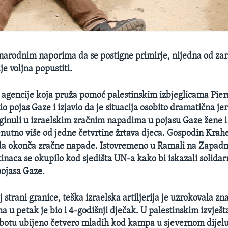
rodnim naporima da se postigne primirje, nijedna od zar
ije voljna popustiti.
 agencije koja pruža pomoć palestinskim izbjeglicama Pie
io pojas Gaze i izjavio da je situacija osobito dramatična jer
oginuli u izraelskim zračnim napadima u pojasu Gaze žene i 
enutno više od jedne četvrtine žrtava djeca. Gospodin Krah
da okonča zračne napade. Istovremeno u Ramali na Zapadno
inaca se okupilo kod sjedišta UN-a kako bi iskazali solidar
ojasa Gaze.
 strani granice, teška izraelska artiljerija je uzrokovala zn
 u petak je bio i 4-godišnji dječak. U palestinskim izvješt
ubotu ubijeno četvero mladih kod kampa u sjevernom dijelu