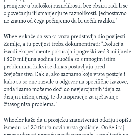
promjene u biološkoj raznolikosti, bez obzira radi li se
o povećanju ili smanjenju te raznolikosti. Jednostavno
ne znamo od čega počinjemo da bi uočili razliku."
Wheeler kaže da svaka vrsta predstavlja dio povijesti
Zemlje, a tu povijest treba dokumentirati: "Evolucija
izvodi eksperimente pokušaja i pogreški već 3 milijarde
i 800 milijuna godina i suočila se s mnogim istim
problemima kakvi se danas postavljaju pred
čovječanstvo. Dakle, ako saznamo koje vrste postoje i
kako su se one razvile u odgovor na specifične izazove,
onda i samo možemo doći do nevjerojatnih ideja za
dizajn i inženjering, te do inspiracije za rješavanje
čitavog niza problema."
Wheeler kaže da u prosjeku znanstvenici otkriju i opišu
između 15 i 20 tisuća novih vrsta godišnje. On želi taj