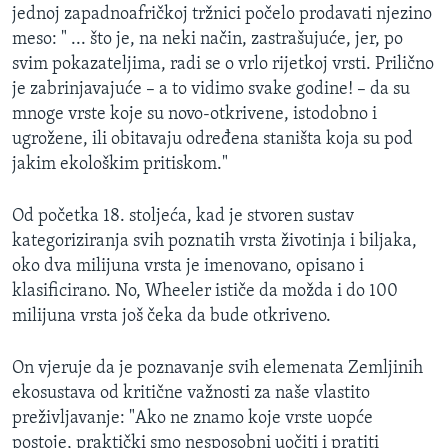
jednoj zapadnoafričkoj tržnici počelo prodavati njezino
meso: " ... što je, na neki način, zastrašujuće, jer, po
svim pokazateljima, radi se o vrlo rijetkoj vrsti. Prilično
je zabrinjavajuće – a to vidimo svake godine! – da su
mnoge vrste koje su novo-otkrivene, istodobno i
ugrožene, ili obitavaju određena staništa koja su pod
jakim ekološkim pritiskom."
Od početka 18. stoljeća, kad je stvoren sustav
kategoriziranja svih poznatih vrsta životinja i biljaka,
oko dva milijuna vrsta je imenovano, opisano i
klasificirano. No, Wheeler ističe da možda i do 100
milijuna vrsta još čeka da bude otkriveno.
On vjeruje da je poznavanje svih elemenata Zemljinih
ekosustava od kritične važnosti za naše vlastito
preživljavanje: "Ako ne znamo koje vrste uopće
postoje, praktički smo nesposobni uočiti i pratiti