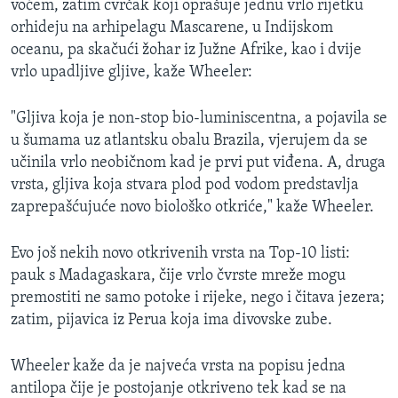
voćem, zatim cvrčak koji oprašuje jednu vrlo rijetku
orhideju na arhipelagu Mascarene, u Indijskom
oceanu, pa skačući žohar iz Južne Afrike, kao i dvije
vrlo upadljive gljive, kaže Wheeler:
"Gljiva koja je non-stop bio-luminiscentna, a pojavila se
u šumama uz atlantsku obalu Brazila, vjerujem da se
učinila vrlo neobičnom kad je prvi put viđena. A, druga
vrsta, gljiva koja stvara plod pod vodom predstavlja
zaprepašćujuće novo biološko otkriće," kaže Wheeler.
Evo još nekih novo otkrivenih vrsta na Top-10 listi:
pauk s Madagaskara, čije vrlo čvrste mreže mogu
premostiti ne samo potoke i rijeke, nego i čitava jezera;
zatim, pijavica iz Perua koja ima divovske zube.
Wheeler kaže da je najveća vrsta na popisu jedna
antilopa čije je postojanje otkriveno tek kad se na