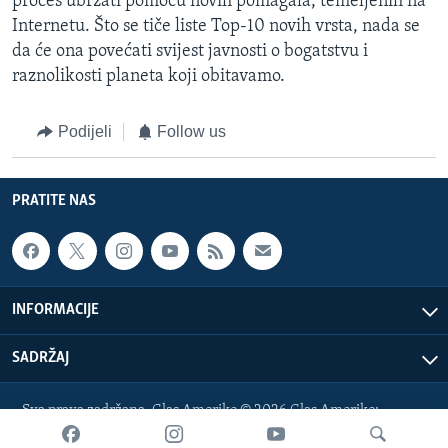
proces ubrzati pomoću novih pomagala, temeljenih na
Internetu. Što se tiče liste Top-10 novih vrsta, nada se
da će ona povećati svijest javnosti o bogatstvu i
raznolikosti planeta koji obitavamo.
Podijeli
Follow us
PRATITE NAS
INFORMACIJE
SADRŽAJ
Sva prava zadržana. Glas Amerike © 2026 Glas Amerike:
bosnian-service@voanews.com