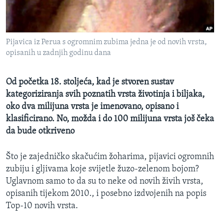
MAGAZIN
O GLASU AMERIKE
Pijavica iz Perua s ogromnim zubima jedna je od novih vrsta,
Learning English
opisanih u zadnjih godinu dana
PRATITE NAS
Od početka 18. stoljeća, kad je stvoren sustav
kategoriziranja svih poznatih vrsta životinja i biljaka,
oko dva milijuna vrsta je imenovano, opisano i
klasificirano. No, možda i do 100 milijuna vrsta još čeka
Jezici
da bude otkriveno
Što je zajedničko skačućim žoharima, pijavici ogromnih
zubiju i gljivama koje svijetle žuzo-zelenom bojom?
Uglavnom samo to da su to neke od novih živih vrsta,
opisanih tijekom 2010., i posebno izdvojenih na popis
Top-10 novih vrsta.