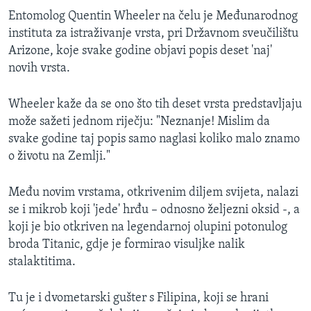
Entomolog Quentin Wheeler na čelu je Međunarodnog
instituta za istraživanje vrsta, pri Državnom sveučilištu
Arizone, koje svake godine objavi popis deset 'naj'
novih vrsta.
Wheeler kaže da se ono što tih deset vrsta predstavljaju
može sažeti jednom riječju: "Neznanje! Mislim da
svake godine taj popis samo naglasi koliko malo znamo
o životu na Zemlji."
Među novim vrstama, otkrivenim diljem svijeta, nalazi
se i mikrob koji 'jede' hrđu – odnosno željezni oksid -, a
koji je bio otkriven na legendarnoj olupini potonulog
broda Titanic, gdje je formirao visuljke nalik
stalaktitima.
Tu je i dvometarski gušter s Filipina, koji se hrani