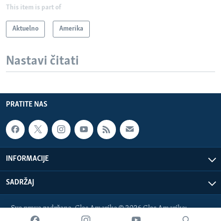
This item is part of
Aktuelno
Amerika
Nastavi čitati
PRATITE NAS
INFORMACIJE
SADRŽAJ
Sva prava zadržana. Glas Amerike © 2026 Glas Amerike:
bosnian-service@voanews.com