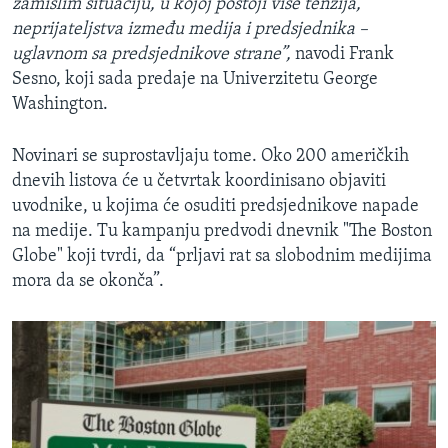
zamislim situaciju, u kojoj postoji više tenzija,
neprijateljstva između medija i predsjednika –
uglavnom sa predsjednikove strane”,
navodi Frank
Sesno, koji sada predaje na Univerzitetu George
Washington.
Novinari se suprostavljaju tome. Oko 200 američkih
dnevih listova će u četvrtak koordinisano objaviti
uvodnike, u kojima će osuditi predsjednikove napade
na medije. Tu kampanju predvodi dnevnik "The Boston
Globe" koji tvrdi, da “prljavi rat sa slobodnim medijima
mora da se okonča”.