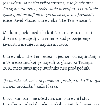
je u skladu sa našim vrijednostima, a to je odbrana
Prvog amandmana, poštovanje pristojnosti i pružanje
glasa ljudima koji ne mogu da se oglase u javnosti”,
ističe
David Plazas​ iz dnevnika ''The Tennessean''
.
Međutim, neki medijski kritičari smatraju da su ti
dnevnici preosjetljivi u vrijeme kad je povjerenje
javnosti u medije na najnižem nivou.
U dnevniku ''The Tennessean'', jednom od najtiražnijih
u Tennesseanu koji je ubjedljivo glasao za Trumpa
2016, meta sutrašnjeg uvodnika nije predsjednik.
“Ja možda čak neću ni pomenuti predsjednika Trumpa
u mom uvodniku”,
kaže Plazas.
U ovoj kampanji ne učestvuju samo dnevni listovi.
Udruženje radijskih, televizijskih i digitalnih novinara