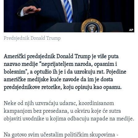
MAGAZIN
O GLASU AMERIKE
Learning English
Predsjednik Donald Trump
PRATITE NAS
Američki predsjednik Donald Trump je više puta
nazvao medije “neprijateljem naroda, opasnim i
bolesnim", a optužio ih je i da uzrokuju rat. Pojedine
Jezici
američke medijske kuće navode da im je dosta
predsjednikove retorike, koju opisuju kao opasnu.
Neke od njih uzvraćaju udarac, koordinisanom
kampanjom bez presedana, u okviru koje će sutra
objaviti uvodnike u kojima odbacuju napade na medije.
Na gotovo svim učestalim političkim skupovima -