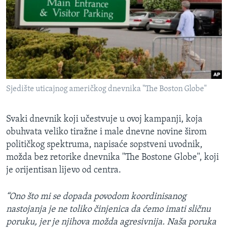
Sjedište uticajnog američkog dnevnika "The Boston Globe"
Svaki dnevnik koji učestvuje u ovoj kampanji, koja
obuhvata veliko tiražne i male dnevne novine širom
političkog spektruma, napisaće sopstveni uvodnik,
možda bez retorike dnevnika ''The Bostone Globe'', koji
je orijentisan lijevo od centra.
“Ono što mi se dopada povodom koordinisanog
nastojanja je ne toliko činjenica da ćemo imati sličnu
poruku, jer je njihova možda agresivnija. Naša poruka