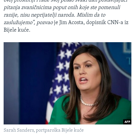
ovoj prostoriji i rade svoj posao svaki dan postavljajući
pitanja zvaničnicima poput onih koje ste pomenuli
ranije, nisu neprijatelji naroda. Mislim da to
zaslužujemo”, pozvao
je Jim Acosta, dopisnik CNN-a iz
Bijele kuće.
Sarah Sanders, portparolka Bijele kuće