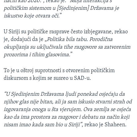
način kao 2020.
", rekao je. “
Moja interakcija s
političkim sistemom u [Sjedinjenim] Državama je
iskustvo koje otvara oči.
”
U Siriji su političke rasprave često izbjegavane, rekao
je, dodajući da je „
Politika bila tabu. Porodična
okupljanja su uključivala tihe razgovore sa zatvorenim
prozorima i tihim glasovima.
”
To je u oštroj suprotnosti s otvorenim političkim
diskursom s kojim se susreo u SAD-u.
“U Sjedinjenim Državama ljudi ponekad osjećaju da
njihov glas nije bitan, ali ja sam iskusio stvarni strah od
izgovaranja onoga u šta vjerujem. Ova zemlja se osjeća
kao da ima prostora za razgovor i debatu na način koji
nisam imao kada sam bio u Siriji”
, rekao je Shaheen.