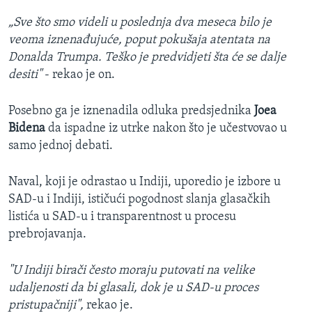
„Sve što smo videli u poslednja dva meseca bilo je
veoma iznenađujuće, poput pokušaja atentata na
Donalda Trumpa. Teško je predvidjeti šta će se dalje
desiti"
- rekao je on.
Posebno ga je iznenadila odluka predsjednika
Joea
Bidena
da ispadne iz utrke nakon što je učestvovao u
samo jednoj debati.
Naval, koji je odrastao u Indiji, uporedio je izbore u
SAD-u i Indiji, ističući pogodnost slanja glasačkih
listića u SAD-u i transparentnost u procesu
prebrojavanja.
"U Indiji birači često moraju putovati na velike
udaljenosti da bi glasali, dok je u SAD-u proces
pristupačniji",
rekao je.