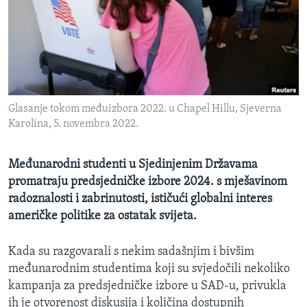
MAGAZIN
O GLASU AMERIKE
Learning English
Glasanje tokom međuizbora 2022. u Chapel Hillu, Sjeverna
PRATITE NAS
Karolina, 5. novembra 2022.
Međunarodni studenti u Sjedinjenim Državama
Jezici
promatraju predsjedničke izbore 2024. s mješavinom
radoznalosti i zabrinutosti, ističući globalni interes
američke politike za ostatak svijeta.
Kada su razgovarali s nekim sadašnjim i bivšim
međunarodnim studentima koji su svjedočili nekoliko
kampanja za predsjedničke izbore u SAD-u, privukla
ih je otvorenost diskusija i količina dostupnih