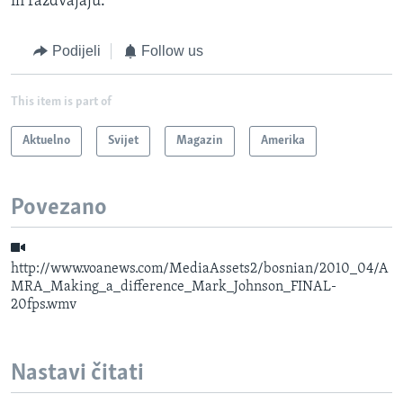
ih razdvajaju.
Podijeli
Follow us
This item is part of
Aktuelno
Svijet
Magazin
Amerika
Povezano
http://www.voanews.com/MediaAssets2/bosnian/2010_04/A
MRA_Making_a_difference_Mark_Johnson_FINAL-
20fps.wmv
Nastavi čitati