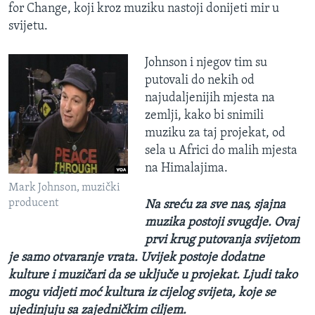
for Change, koji kroz muziku nastoji donijeti mir u
svijetu.
Johnson i njegov tim su
putovali do nekih od
najudaljenijih mjesta na
zemlji, kako bi snimili
muziku za taj projekat, od
sela u Africi do malih mjesta
na Himalajima.
Mark Johnson, muzički
producent
Na sreću za sve nas, sjajna
muzika postoji svugdje. Ovaj
prvi krug putovanja svijetom
je samo otvaranje vrata. Uvijek postoje dodatne
kulture i muzičari da se uključe u projekat. Ljudi tako
mogu vidjeti moć kultura iz cijelog svijeta, koje se
ujedinjuju sa zajedničkim ciljem.