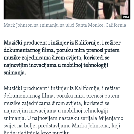
MAGAZIN
O GLASU AMERIKE
Mark Johnson na snimanju na ulici Santa Monice, California
Learning English
Muzički producent i inžinjer iz Kalifornije, i režiser
PRATITE NAS
dokumentarnog filma, poruku mira prenosi putem
muzike zajednicama širom svijeta, koristeći se
najnovijim inovacijama u mobilnoj tehnologiji
snimanja.
Jezici
Muzički producent i inžinjer iz Kalifornije, i režiser
dokumentarnog filma, poruku mira prenosi putem
muzike zajednicama širom svijeta, koristeći se
najnovijim inovacijama u mobilnoj tehnologiji
snimanja. U najnovijem nastavku serijala Mijenjamo
svijet na bolje, predstavljamo Marka Johnsona, koji
ljude ujedinjuje kroz muziku.