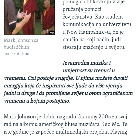
pomoglo oblikovanju vizije
pružanja pomoći
čovječanstvu. Kao student
komunikacija na univerzitetu
u New Hampshire-u, on je
naučio na koji način ljudi
Mark Johnson sa
stvaraju značenje u svijetu.
budističkim
svećenicima
Izvanredna muzika i
umjetnost su trenuci u
vremenu. Oni postoje svugdje. U njima možete čuvati
energiju koja će inspirirati sve ljude da više vjeruju
jedni u druge i da promijene svijet u ovom ograničenom
vremenu u kojem postojimo.
Mark Johnson je dobio nagradu Grammy 2005 za svoj
rad na albumu američkog blues muzičara Keb Mo. Te
iste godine je započeo multimedijski projekat Playing