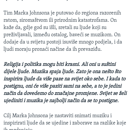
Tim Marka Johnsona je putovao do regiona razorenih
ratom, siromaštvom ili prirodnim katastrofama. On
kaže da, gdje god su išli, sretali su ljude koji su
preživljavali, između ostalog, baveći se muzikom. On
dodaje da u svijetu postoji isuviše mnogo podjela, i da
ljudi moraju pronaći načine da ih prevaziđu.
Religija i politika mogu biti krasni. Ali oni u suštini
dijele ljude. Muzika spaja ljude. Zato je ona nešto što
inspirira ljude da više paze na svijet oko sebe. I kada to
postignu, oni će više paziti sami na sebe, a to je jedini
način da dovedemo do značajne promjene. Svijet se želi
ujediniti i muzika je najbolji način da se to postigne.
Cilj Marka Johnsona je nastaviti snimati muziku i
inspirirati ljude da se ujedine i zaborave na razlike koje