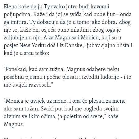
Elena kaže da ju Ty svako jutro budi kavom i
poljupcima. Kaže i da joj se sviđa kad bude ljut – onda
ga imitira. Ty dobacuje da je u tome jako dobra. Zbog
nje se, kaže on, osjeća puno mlađim i zbog toga je
zaljubljen u nju. A za Magnusa i Monicu, koji su u
posjet New Yorku došli iz Danske, ljubav sjajno blista i
kad je u srcu teško:
"Ponekad, kad sam tužna, Magnus odabere neku
posebnu pjesmu i počne plesati i izvoditi ludorije - i to
me uvijek razveseli."
"Monica je uvijek uz mene. I ona će plesati za mene
ako sam tužan. Svaki put kad me pogleda svojim
divnim velikim očima, ja poletim od sreće," kaže
Magnus.