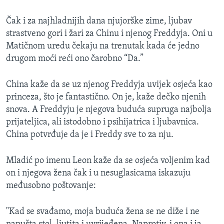
Čak i za najhladnijih dana njujorške zime, ljubav
strastveno gori i žari za Chinu i njenog Freddyja. Oni u
Matičnom uredu čekaju na trenutak kada će jedno
drugom moći reći ono čarobno “Da.”
China kaže da se uz njenog Freddyja uvijek osjeća kao
princeza, što je fantastično. On je, kaže dečko njenih
snova. A Freddyju je njegova buduća supruga najbolja
prijateljica, ali istodobno i psihijatrica i ljubavnica.
China potvrđuje da je i Freddy sve to za nju.
Mladić po imenu Leon kaže da se osjeća voljenim kad
on i njegova žena čak i u nesuglasicama iskazuju
međusobno poštovanje:
"Kad se svađamo, moja buduća žena se ne diže i ne