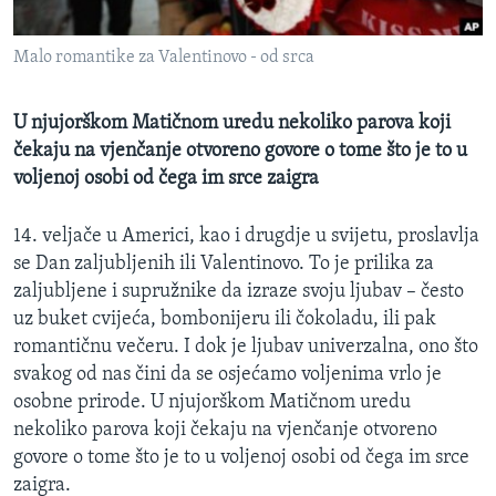
MAGAZIN
Malo romantike za Valentinovo - od srca
O GLASU AMERIKE
Learning English
U njujorškom Matičnom uredu nekoliko parova koji
čekaju na vjenčanje otvoreno govore o tome što je to u
voljenoj osobi od čega im srce zaigra
PRATITE NAS
14. veljače u Americi, kao i drugdje u svijetu, proslavlja
se Dan zaljubljenih ili Valentinovo. To je prilika za
Jezici
zaljubljene i supružnike da izraze svoju ljubav – često
uz buket cvijeća, bombonijeru ili čokoladu, ili pak
romantičnu večeru. I dok je ljubav univerzalna, ono što
svakog od nas čini da se osjećamo voljenima vrlo je
osobne prirode. U njujorškom Matičnom uredu
nekoliko parova koji čekaju na vjenčanje otvoreno
govore o tome što je to u voljenoj osobi od čega im srce
zaigra.