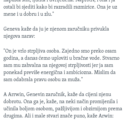
napušta stol, ljutita i uvrijeđena. Naprotiv, i ona i ja
ostali bi sjediti kako bi razradili razmirice. Ona je uz
mene i u dobru i u zlu."
Geneva kaže da ju je njenom zaručniku privukla
njegova narav:
"On je vrlo strpljiva osoba. Zajedno smo preko osam
godina, a danas ćemo uploviti u bračne vode. Stvarno
sam mu zahvalna na njegovoj strpljivosti jer ja sam
ponekad previše energična i ambiciozna. Mislim da
sam odabrala pravu osobu za muža."
A Arrwin, Genevin zaručnik, kaže da cijeni njenu
dobrotu. Ona ga je, kaže, na neki način promijenila i
učinila boljom osobom, pažljivijom i obzirnijom prema
drugima. Ali i male stvari znače puno, kaže Arwin: