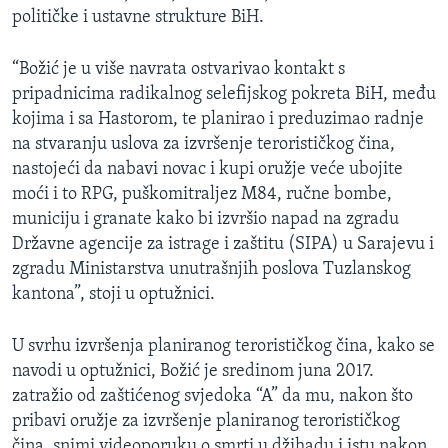
političke i ustavne strukture BiH.
“Božić je u više navrata ostvarivao kontakt s
pripadnicima radikalnog selefijskog pokreta BiH, među
kojima i sa Hastorom, te planirao i preduzimao radnje
na stvaranju uslova za izvršenje terorističkog čina,
nastojeći da nabavi novac i kupi oružje veće ubojite
moći i to RPG, puškomitraljez M84, ručne bombe,
municiju i granate kako bi izvršio napad na zgradu
Državne agencije za istrage i zaštitu (SIPA) u Sarajevu i
zgradu Ministarstva unutrašnjih poslova Tuzlanskog
kantona”, stoji u optužnici.
U svrhu izvršenja planiranog terorističkog čina, kako se
navodi u optužnici, Božić je sredinom juna 2017.
zatražio od zaštićenog svjedoka “A” da mu, nakon što
pribavi oružje za izvršenje planiranog terorističkog
čina, snimi videoporuku o smrti u džihadu i istu nakon