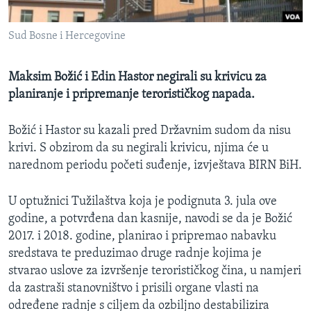
MAGAZIN
Sud Bosne i Hercegovine
O GLASU AMERIKE
Learning English
Maksim Božić i Edin Hastor negirali su krivicu za
planiranje i pripremanje terorističkog napada.
PRATITE NAS
Božić i Hastor su kazali pred Državnim sudom da nisu
krivi. S obzirom da su negirali krivicu, njima će u
narednom periodu početi suđenje, izvještava BIRN BiH.
Jezici
U optužnici Tužilaštva koja je podignuta 3. jula ove
godine, a potvrđena dan kasnije, navodi se da je Božić
2017. i 2018. godine, planirao i pripremao nabavku
sredstava te preduzimao druge radnje kojima je
stvarao uslove za izvršenje terorističkog čina, u namjeri
da zastraši stanovništvo i prisili organe vlasti na
određene radnje s ciljem da ozbiljno destabilizira