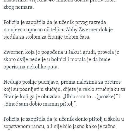
nastavnika vrijedna 40 miliona dolara protiv škole
zbog nemara.
Policija je saopštila da je učenik prvog razreda
namjerno upucao učiteljicu Abby Zwerner dok je
sjedila za stolom za čitanje tokom časa.
Zwerner, koja je pogođena u šaku i grudi, provela je
skoro dvije nedelje u bolnici i morala je da bude
operisana nekoliko puta.
Nedugo poslije pucnjave, prema nalozima za pretres
koji su podnijeti u slučaju, dijete je reklo stručnjaku za
čitanje koji ga je obuzdao: „Ubio sam to …(psovke)” i
„Sinoć sam dobio mamin pištolj”.
Policija je saopštila da je učenik donio pištolj u školu u
sopstvenom rancu, ali nije bilo jasno kako je tačno