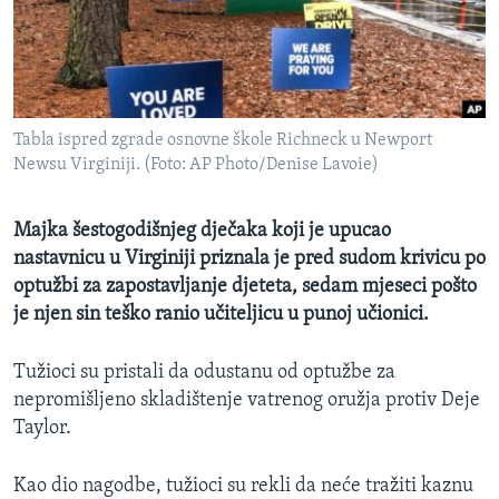
MAGAZIN
O GLASU AMERIKE
Learning English
Tabla ispred zgrade osnovne škole Richneck u Newport
Newsu Virginiji. (Foto: AP Photo/Denise Lavoie)
PRATITE NAS
Majka šestogodišnjeg dječaka koji je upucao
nastavnicu u Virginiji priznala je pred sudom krivicu po
Jezici
optužbi za zapostavljanje djeteta, sedam mjeseci pošto
je njen sin teško ranio učiteljicu u punoj učionici.
Tužioci su pristali da odustanu od optužbe za
nepromišljeno skladištenje vatrenog oružja protiv Deje
Taylor.
Kao dio nagodbe, tužioci su rekli da neće tražiti kaznu