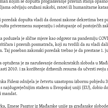
an kojim se dopušta proglašavanje pravnih stanja opasnos
jama odvijaju oružani sukobi, ratovi ili humanitarne katas
i poredak dopušta vladi da donosi zakone dekretima bez 
pušta privremenu suspenziju i odstupanje od postojećih za
a poduzela je slične mjere kao odgovor na pandemiju COV
tičara i pravnih posmatrača, koji su tvrdili da su vladi dali
. Taj poseban zakonski poredak trebao je da prestane 1. j
a optužena je za narušavanje demokratskih sloboda u Mađ
sti 2010. i za korištenje državnih resursa da učvrsti svoju
nka Fidesz odnijela je četvrtu uzastopnu izbornu pobjedu 3.
r s najdugovječnijim stažem u Evropskoj uniji (EU), dobio d
i mandat.
orka, Emese Pasztor iz Mađarske unije za građanske slobode