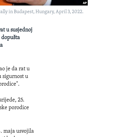
lly in Budapest, Hungary, April 3, 2022.
at u susjednoj
a dopušta
ća
o je da rat u
u sigurnost u
orodice".
rijede, 25.
rske porodice
. maja usvojila