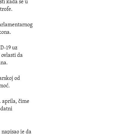
ti kada se u
trofe.
parlamentarnog
kona.
ID-19 uz
 ovlasti da
una.
arskoj od
 moć.
 aprila, čime
odatni
 napisao je da