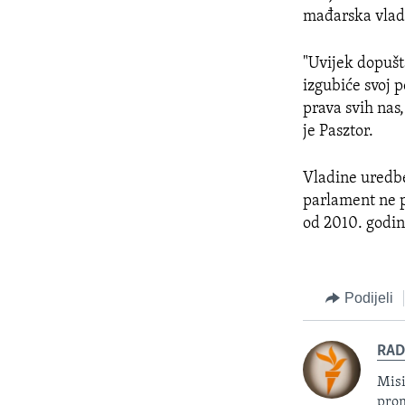
mađarska vlada
"Uvijek dopuš
izgubiće svoj 
prava svih nas
je Pasztor.
Vladine uredb
parlament ne 
od 2010. godin
Podijeli
RAD
Misi
prom