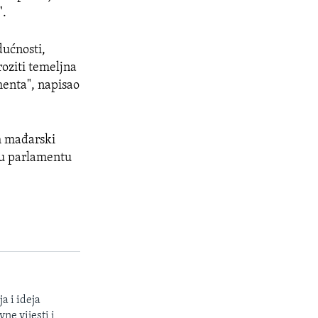
".
ućnosti,
roziti temeljna
menta", napisao
h mađarski
 u parlamentu
a i ideja
ne vijesti i