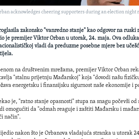
ban acknowledges cheering supporters during an election night ra
oglasila zakonsko "vanredno stanje" kao odgovor na ruski r
vio je premijer Viktor Orban u utorak, 24. maja. Ova odluk
acionalističkoj vladi da preduzme posebne mjere bez učeš
ijela.
jenom na društvenim mrežama, premijer Viktor Orban reka
avlja "stalnu prijetnju Mađarskoj" koja "dovodi našu fizičk
ožava energetsku i finansijsku sigurnost naše ekonomije i p
kao je, "ratno stanje opasnosti" stupa na snagu počevši od s
adi omogućiti da "odmah reaguje i zaštiti Mađarsku i mađa
i način".
slijedio nakon što je Orbanova vladajuća stranka u utorak 24