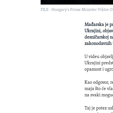
FILE - Hungary's Prime Minister Viktor Or
Mađarska je pr
Ukrajini, obja
desničarskoj n
zakonodavnih t
U videu objavl
Ukrajini predst
opasnost i ugr
Kao odgovor, re
maja što će vl
na svaki moguć
Taj je potez u