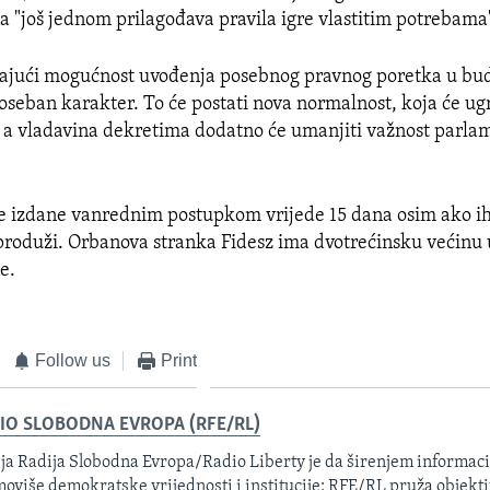
 "još jednom prilagođava pravila igre vlastitim potrebama
tajući mogućnost uvođenja posebnog pravnog poretka u bud
poseban karakter. To će postati nova normalnost, koja će ug
, a vladavina dekretima dodatno će umanjiti važnost parla
e izdane vanrednim postupkom vrijede 15 dana osim ako i
produži. Orbanova stranka Fidesz ima dvotrećinsku većinu
e.
Follow us
Print
IO SLOBODNA EVROPA (RFE/RL)
ja Radija Slobodna Evropa/Radio Liberty je da širenjem informacij
oviše demokratske vrijednosti i institucije: RFE/RL pruža objektiv