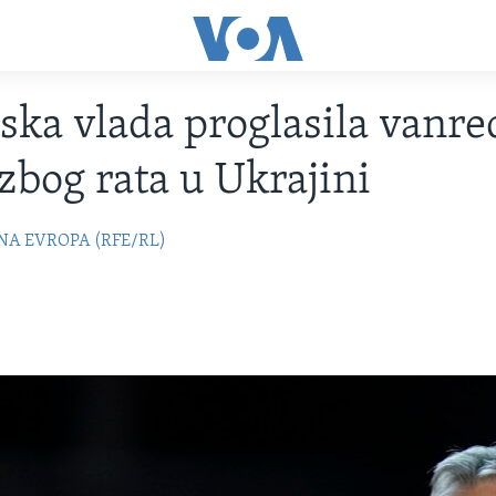
ka vlada proglasila vanr
 zbog rata u Ukrajini
NA EVROPA (RFE/RL)