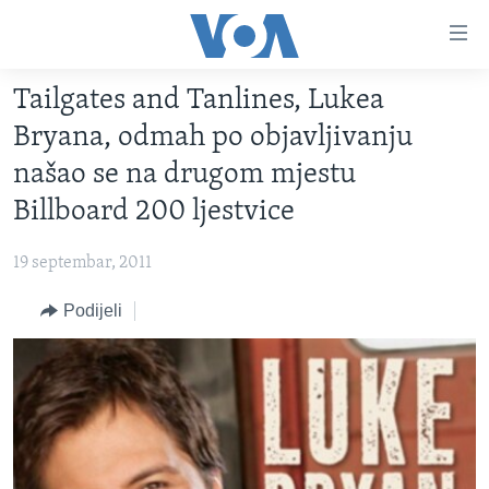
Linkovi
Pređi
na
Tailgates and Tanlines, Lukea
glavni
TV PROGRAM
sadržaj
Bryana, odmah po objavljivanju
VIDEO
Pređi
našao se na drugom mjestu
na
FOTOGRAFIJE DANA
Billboard 200 ljestvice
glavnu
VIJESTI
navigaciju
19 septembar, 2011
Idi
NAUKA I TEHNOLOGIJA
SJEDINJENE AMERIČKE DRŽAVE
na
Podijeli
SPECIJALNI PROJEKTI
BOSNA I HERCEGOVINA
pretragu
KORUPCIJA
SVIJET
SLOBODA MEDIJA
ŽENSKA STRANA
IZBJEGLIČKA STRANA