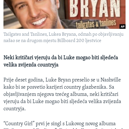
MAGAZIN
O GLASU AMERIKE
Learning English
Tailgates and Tanlines, Lukea Bryana, odmah po objavljivanju
našao se na drugom mjestu Billboard 200 ljestvice
PRATITE NAS
Neki kritičari vjeruju da bi Luke mogao biti sljedeća
velika zvijezda countryja
Jezici
Prije deset godina, Luke Bryan preselio se u Nashville
kako bi se posvetio karijeri country glazbenika. Sa
objavljivanjem njegova trećeg albuma, neki kritičari
vjeruju da bi Luke mogao biti sljedeća velika zvijezda
countryja.
“Country Girl” prvi je singl s Lukovog novog albuma