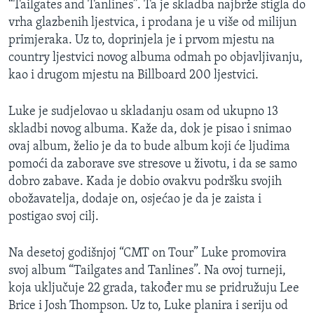
“Tailgates and Tanlines”. Ta je skladba najbrže stigla do
vrha glazbenih ljestvica, i prodana je u više od milijun
primjeraka. Uz to, doprinjela je i prvom mjestu na
country ljestvici novog albuma odmah po objavljivanju,
kao i drugom mjestu na Billboard 200 ljestvici.
Luke je sudjelovao u skladanju osam od ukupno 13
skladbi novog albuma. Kaže da, dok je pisao i snimao
ovaj album, želio je da to bude album koji će ljudima
pomoći da zaborave sve stresove u životu, i da se samo
dobro zabave. Kada je dobio ovakvu podršku svojih
obožavatelja, dodaje on, osjećao je da je zaista i
postigao svoj cilj.
Na desetoj godišnjoj “CMT on Tour” Luke promovira
svoj album “Tailgates and Tanlines”. Na ovoj turneji,
koja uključuje 22 grada, također mu se pridružuju Lee
Brice i Josh Thompson. Uz to, Luke planira i seriju od