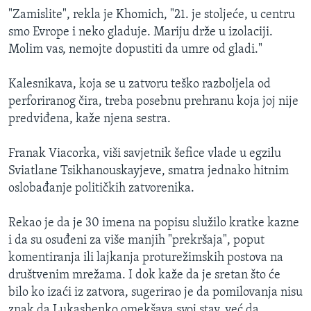
"Zamislite", rekla je Khomich, "21. je stoljeće, u centru
smo Evrope i neko gladuje. Mariju drže u izolaciji.
Molim vas, nemojte dopustiti da umre od gladi."
Kalesnikava, koja se u zatvoru teško razboljela od
perforiranog čira, treba posebnu prehranu koja joj nije
predviđena, kaže njena sestra.
Franak Viacorka, viši savjetnik šefice vlade u egzilu
Sviatlane Tsikhanouskayjeve, smatra jednako hitnim
oslobađanje političkih zatvorenika.
Rekao je da je 30 imena na popisu služilo kratke kazne
i da su osuđeni za više manjih "prekršaja", poput
komentiranja ili lajkanja proturežimskih postova na
društvenim mrežama. I dok kaže da je sretan što će
bilo ko izaći iz zatvora, sugerirao je da pomilovanja nisu
znak da Lukashenko omekšava svoj stav, već da