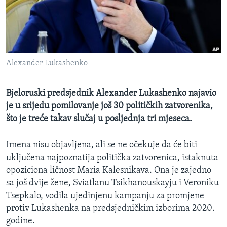
MAGAZIN
O GLASU AMERIKE
Learning English
Alexander Lukashenko
PRATITE NAS
Bjeloruski predsjednik Alexander Lukashenko najavio
je u srijedu pomilovanje još 30 političkih zatvorenika,
što je treće takav slučaj u posljednja tri mjeseca.
Jezici
Imena nisu objavljena, ali se ne očekuje da će biti
uključena najpoznatija politička zatvorenica, istaknuta
opoziciona ličnost Maria Kalesnikava. Ona je zajedno
sa još dvije žene, Sviatlanu Tsikhanouskayju i Veroniku
Tsepkalo, vodila ujedinjenu kampanju za promjene
protiv Lukashenka na predsjedničkim izborima 2020.
godine.