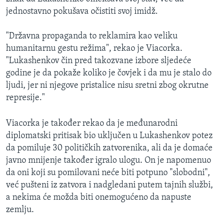
jednostavno pokušava očistiti svoj imidž.
"Državna propaganda to reklamira kao veliku
humanitarnu gestu režima", rekao je Viacorka.
"Lukashenkov čin pred takozvane izbore sljedeće
godine je da pokaže koliko je čovjek i da mu je stalo do
ljudi, jer ni njegove pristalice nisu sretni zbog okrutne
represije."
Viacorka je također rekao da je međunarodni
diplomatski pritisak bio uključen u Lukashenkov potez
da pomiluje 30 političkih zatvorenika, ali da je domaće
javno mnijenje također igralo ulogu. On je napomenuo
da oni koji su pomilovani neće biti potpuno "slobodni",
već pušteni iz zatvora i nadgledani putem tajnih službi,
a nekima će možda biti onemogućeno da napuste
zemlju.