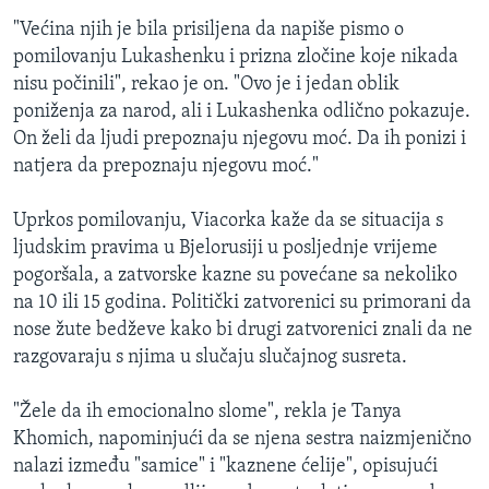
"Većina njih je bila prisiljena da napiše pismo o
pomilovanju Lukashenku i prizna zločine koje nikada
nisu počinili", rekao je on. "Ovo je i jedan oblik
poniženja za narod, ali i Lukashenka odlično pokazuje.
On želi da ljudi prepoznaju njegovu moć. Da ih ponizi i
natjera da prepoznaju njegovu moć."
Uprkos pomilovanju, Viacorka kaže da se situacija s
ljudskim pravima u Bjelorusiji u posljednje vrijeme
pogoršala, a zatvorske kazne su povećane sa nekoliko
na 10 ili 15 godina. Politički zatvorenici su primorani da
nose žute bedževe kako bi drugi zatvorenici znali da ne
razgovaraju s njima u slučaju slučajnog susreta.
"Žele da ih emocionalno slome", rekla je Tanya
Khomich, napominjući da se njena sestra naizmjenično
nalazi između "samice" i "kaznene ćelije", opisujući