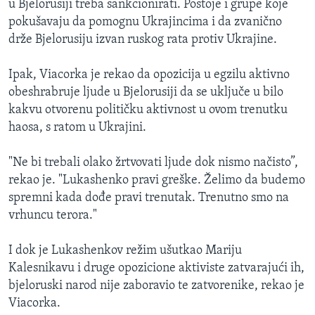
u Bjelorusiji treba sankcionirati. Postoje i grupe koje
pokušavaju da pomognu Ukrajincima i da zvanično
drže Bjelorusiju izvan ruskog rata protiv Ukrajine.
Ipak, Viacorka je rekao da opozicija u egzilu aktivno
obeshrabruje ljude u Bjelorusiji da se uključe u bilo
kakvu otvorenu političku aktivnost u ovom trenutku
haosa, s ratom u Ukrajini.
"Ne bi trebali olako žrtvovati ljude dok nismo načisto”,
rekao je. "Lukashenko pravi greške. Želimo da budemo
spremni kada dođe pravi trenutak. Trenutno smo na
vrhuncu terora."
I dok je Lukashenkov režim ušutkao Mariju
Kalesnikavu i druge opozicione aktiviste zatvarajući ih,
bjeloruski narod nije zaboravio te zatvorenike, rekao je
Viacorka.