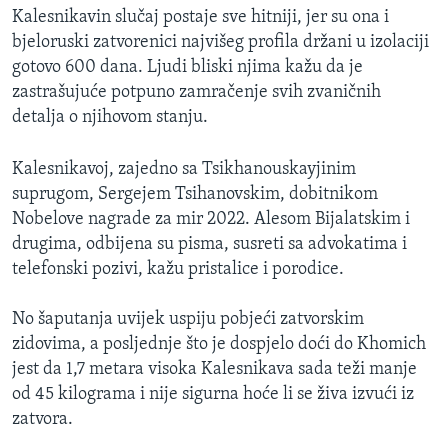
Kalesnikavin slučaj postaje sve hitniji, jer su ona i
bjeloruski zatvorenici najvišeg profila držani u izolaciji
gotovo 600 dana. Ljudi bliski njima kažu da je
zastrašujuće potpuno zamračenje svih zvaničnih
detalja o njihovom stanju.
Kalesnikavoj, zajedno sa Tsikhanouskayjinim
suprugom, Sergejem Tsihanovskim, dobitnikom
Nobelove nagrade za mir 2022. Alesom Bijalatskim i
drugima, odbijena su pisma, susreti sa advokatima i
telefonski pozivi, kažu pristalice i porodice.
No šaputanja uvijek uspiju pobjeći zatvorskim
zidovima, a posljednje što je dospjelo doći do Khomich
jest da 1,7 metara visoka Kalesnikava sada teži manje
od 45 kilograma i nije sigurna hoće li se živa izvući iz
zatvora.