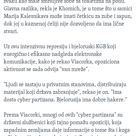
svaku kao male smrdljive sobe sa toaletima na podu.
Glavna razlika, rekla je Khomich, je u tome što u samici
Marija Kalesnikava može imati četkicu za zube i sapun,
dok joj u kaznenoj ćeliji nije dozvoljeno da ima lične
stvari.
Uz ovu intenzivnu represiju i bjeloruski KGB koji
energično i efikasno nadgleda elektronske
komunikacije, kako je rekao Viacorka, opoziciona
aktivnost se sada odvija "van mreže".
"Ljudi se sastaju u privatnim stanovima, distribuiraju
materijal koji država zabranjuje", rekao je on. "Ima
dosta cyber partizana. Bjelorusija ima dobre hakere."
Prema Viacorki, mnogi od ovih "cyber partizana" su
državni službenici koji tajno pomažu opoziciji, koja
zapadnim zemljama daje informacije o tome šta i koga