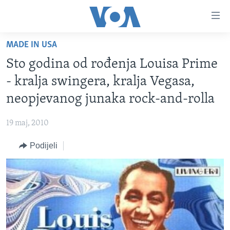
Linkovi
Pređi
na
MADE IN USA
glavni
TV PROGRAM
sadržaj
Sto godina od rođenja Louisa Prime
VIDEO
Pređi
- kralja swingera, kralja Vegasa,
na
FOTOGRAFIJE DANA
neopjevanog junaka rock-and-rolla
glavnu
VIJESTI
navigaciju
19 maj, 2010
Idi
NAUKA I TEHNOLOGIJA
SJEDINJENE AMERIČKE DRŽAVE
na
Podijeli
SPECIJALNI PROJEKTI
BOSNA I HERCEGOVINA
pretragu
KORUPCIJA
SVIJET
SLOBODA MEDIJA
ŽENSKA STRANA
IZBJEGLIČKA STRANA