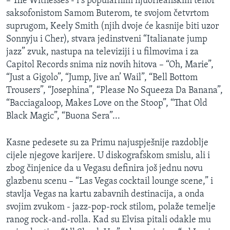
– The Witnesses - i s popularnim njuorleanskim tenor
saksofonistom Samom Buterom, te svojom četvrtom
suprugom, Keely Smith (njih dvoje će kasnije biti uzor
Sonnyju i Cher), stvara jedinstveni “Italianate jump
jazz” zvuk, nastupa na televiziji i u filmovima i za
Capitol Records snima niz novih hitova – “Oh, Marie”,
“Just a Gigolo”, “Jump, Jive an’ Wail”, “Bell Bottom
Trousers”, “Josephina”, “Please No Squeeza Da Banana”,
“Bacciagaloop, Makes Love on the Stoop”, “That Old
Black Magic”, “Buona Sera”...
Kasne pedesete su za Primu najuspješnije razdoblje
cijele njegove karijere. U diskografskom smislu, ali i
zbog činjenice da u Vegasu definira još jednu novu
glazbenu scenu – “Las Vegas cocktail lounge scene,” i
stavlja Vegas na kartu zabavnih destinacija, a onda
svojim zvukom - jazz-pop-rock stilom, polaže temelje
ranog rock-and-rolla. Kad su Elvisa pitali odakle mu