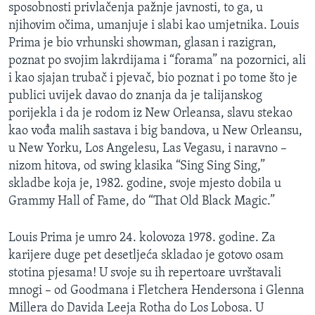
sposobnosti privlačenja pažnje javnosti, to ga, u
njihovim očima, umanjuje i slabi kao umjetnika. Louis
Prima je bio vrhunski showman, glasan i razigran,
poznat po svojim lakrdijama i “forama” na pozornici, ali
i kao sjajan trubač i pjevač, bio poznat i po tome što je
publici uvijek davao do znanja da je talijanskog
porijekla i da je rodom iz New Orleansa, slavu stekao
kao vođa malih sastava i big bandova, u New Orleansu,
u New Yorku, Los Angelesu, Las Vegasu, i naravno –
nizom hitova, od swing klasika “Sing Sing Sing,”
skladbe koja je, 1982. godine, svoje mjesto dobila u
Grammy Hall of Fame, do “That Old Black Magic.”
Louis Prima je umro 24. kolovoza 1978. godine. Za
karijere duge pet desetljeća skladao je gotovo osam
stotina pjesama! U svoje su ih repertoare uvrštavali
mnogi – od Goodmana i Fletchera Hendersona i Glenna
Millera do Davida Leeja Rotha do Los Lobosa. U