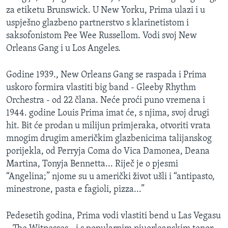
za etiketu Brunswick. U New Yorku, Prima ulazi i u
uspješno glazbeno partnerstvo s klarinetistom i
saksofonistom Pee Wee Russellom. Vodi svoj New
Orleans Gang i u Los Angeles.
Godine 1939., New Orleans Gang se raspada i Prima
uskoro formira vlastiti big band - Gleeby Rhythm
Orchestra - od 22 člana. Neće proći puno vremena i
1944. godine Louis Prima imat će, s njima, svoj drugi
hit. Bit će prodan u milijun primjeraka, otvoriti vrata
mnogim drugim američkim glazbenicima talijanskog
porijekla, od Perryja Coma do Vica Damonea, Deana
Martina, Tonyja Bennetta... Riječ je o pjesmi
“Angelina;” njome su u američki život ušli i “antipasto,
minestrone, pasta e fagioli, pizza...”
Pedesetih godina, Prima vodi vlastiti bend u Las Vegasu