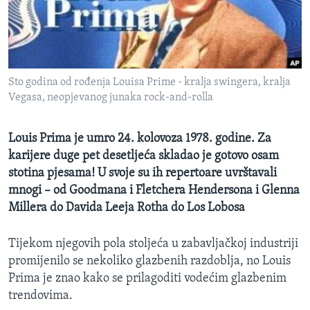
MAGAZIN
O GLASU AMERIKE
Learning English
Sto godina od rođenja Louisa Prime - kralja swingera, kralja
Vegasa, neopjevanog junaka rock-and-rolla
PRATITE NAS
Louis Prima je umro 24. kolovoza 1978. godine. Za
karijere duge pet desetljeća skladao je gotovo osam
stotina pjesama! U svoje su ih repertoare uvrštavali
Jezici
mnogi – od Goodmana i Fletchera Hendersona i Glenna
Millera do Davida Leeja Rotha do Los Lobosa
Tijekom njegovih pola stoljeća u zabavljačkoj industriji
promijenilo se nekoliko glazbenih razdoblja, no Louis
Prima je znao kako se prilagoditi vodećim glazbenim
trendovima.