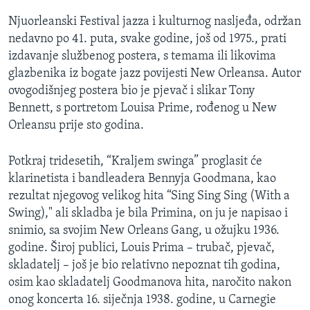
Njuorleanski Festival jazza i kulturnog nasljeđa, održan
nedavno po 41. puta, svake godine, još od 1975., prati
izdavanje službenog postera, s temama ili likovima
glazbenika iz bogate jazz povijesti New Orleansa. Autor
ovogodišnjeg postera bio je pjevač i slikar Tony
Bennett, s portretom Louisa Prime, rođenog u New
Orleansu prije sto godina.
Potkraj tridesetih, “Kraljem swinga” proglasit će
klarinetista i bandleadera Bennyja Goodmana, kao
rezultat njegovog velikog hita “Sing Sing Sing (With a
Swing)," ali skladba je bila Primina, on ju je napisao i
snimio, sa svojim New Orleans Gang, u ožujku 1936.
godine. Široj publici, Louis Prima – trubač, pjevač,
skladatelj – još je bio relativno nepoznat tih godina,
osim kao skladatelj Goodmanova hita, naročito nakon
onog koncerta 16. siječnja 1938. godine, u Carnegie