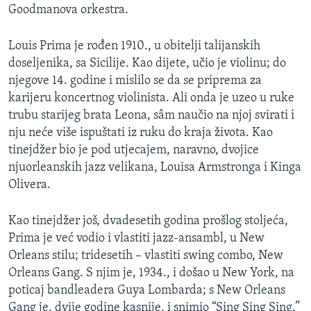
Goodmanova orkestra.
Louis Prima je rođen 1910., u obitelji talijanskih
doseljenika, sa Sicilije. Kao dijete, učio je violinu; do
njegove 14. godine i mislilo se da se priprema za
karijeru koncertnog violinista. Ali onda je uzeo u ruke
trubu starijeg brata Leona, sâm naučio na njoj svirati i
nju neće više ispuštati iz ruku do kraja života. Kao
tinejdžer bio je pod utjecajem, naravno, dvojice
njuorleanskih jazz velikana, Louisa Armstronga i Kinga
Olivera.
Kao tinejdžer još, dvadesetih godina prošlog stoljeća,
Prima je već vodio i vlastiti jazz-ansambl, u New
Orleans stilu; tridesetih – vlastiti swing combo, New
Orleans Gang. S njim je, 1934., i došao u New York, na
poticaj bandleadera Guya Lombarda; s New Orleans
Gang je, dvije godine kasnije, i snimio “Sing Sing Sing,”