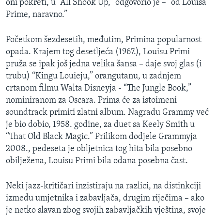
oni pokreti, u “All Shook Up,” odgovorio je – “od Louisa
Prime, naravno.”
Početkom šezdesetih, međutim, Primina popularnost
opada. Krajem tog desetljeća (1967.), Louisu Primi
pruža se ipak još jedna velika šansa – daje svoj glas (i
trubu) “Kingu Louieju,” orangutanu, u zadnjem
crtanom filmu Walta Disneyja - “The Jungle Book,”
nominiranom za Oscara. Prima će za istoimeni
soundtrack primiti zlatni album. Nagradu Grammy već
je bio dobio, 1958. godine, za duet sa Keely Smith u
“That Old Black Magic.” Prilikom dodjele Grammyja
2008., pedeseta je obljetnica tog hita bila posebno
obilježena, Louisu Primi bila odana posebna čast.
Neki jazz-kritičari inzistiraju na razlici, na distinkciji
između umjetnika i zabavljača, drugim riječima – ako
je netko slavan zbog svojih zabavljačkih vještina, svoje