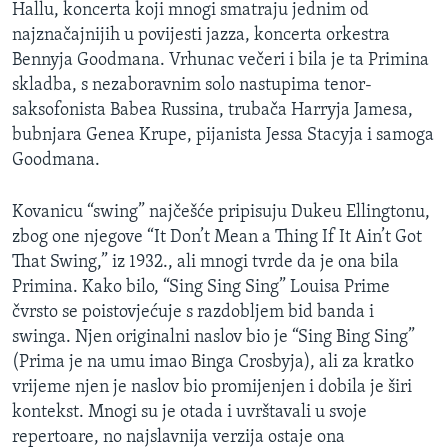
Hallu, koncerta koji mnogi smatraju jednim od
najznačajnijih u povijesti jazza, koncerta orkestra
Bennyja Goodmana. Vrhunac večeri i bila je ta Primina
skladba, s nezaboravnim solo nastupima tenor-
saksofonista Babea Russina, trubača Harryja Jamesa,
bubnjara Genea Krupe, pijanista Jessa Stacyja i samoga
Goodmana.
Kovanicu “swing” najčešće pripisuju Dukeu Ellingtonu,
zbog one njegove “It Don’t Mean a Thing If It Ain’t Got
That Swing,” iz 1932., ali mnogi tvrde da je ona bila
Primina. Kako bilo, “Sing Sing Sing” Louisa Prime
čvrsto se poistovjećuje s razdobljem bid banda i
swinga. Njen originalni naslov bio je “Sing Bing Sing”
(Prima je na umu imao Binga Crosbyja), ali za kratko
vrijeme njen je naslov bio promijenjen i dobila je širi
kontekst. Mnogi su je otada i uvrštavali u svoje
repertoare, no najslavnija verzija ostaje ona