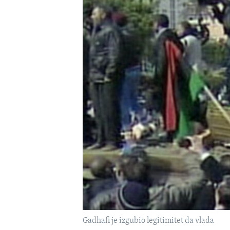
MAGAZIN
O GLASU AMERIKE
Gadhafi je izgubio legitimitet da vlada