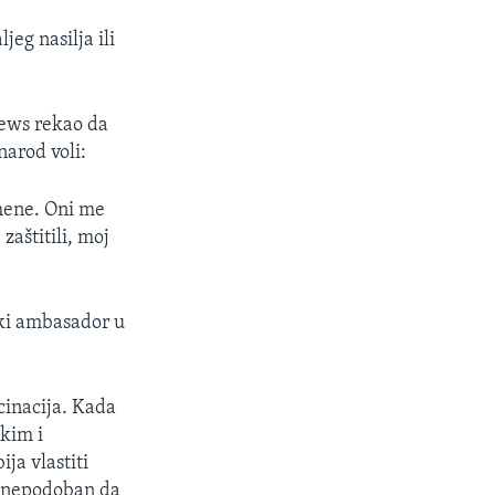
jeg nasilja ili
ews rekao da
 narod voli:
 mene. Oni me
zaštitili, moj
čki ambasador u
cinacija. Kada
čkim i
a vlastiti
e nepodoban da