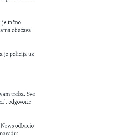
 je tačno
licama obećava
 je policija uz
 vam treba. Sve
ici", odgovorio
C News odbacio
 narodu: