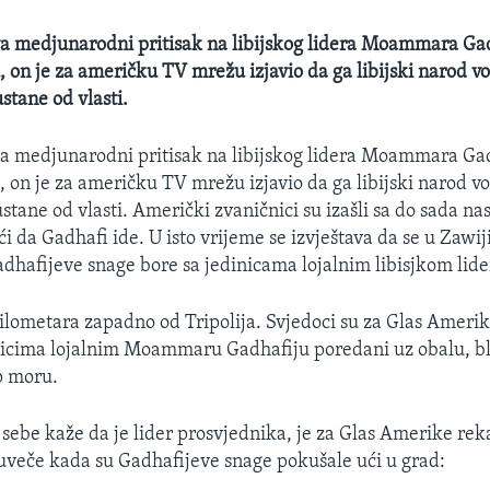
a medjunarodni pritisak na libijskog lidera Moammara Ga
, on je za američku TV mrežu izjavio da ga libijski narod vo
stane od vlasti.
a medjunarodni pritisak na libijskog lidera Moammara Ga
, on je za američku TV mrežu izjavio da ga libijski narod vo
tane od vlasti. Američki zvaničnici su izašli sa do sada na
i da Gadhafi ide. U isto vrijeme se izvještava da se u Zawiji
Gadhafijeve snage bore sa jedinicama lojalnim libisjkom lide
ilometara zapadno od Tripolija. Svjedoci su za Glas Amerik
nicima lojalnim Moammaru Gadhafiju poredani uz obalu, bl
p moru.
 sebe kaže da je lider prosvjednika, je za Glas Amerike reka
uveče kada su Gadhafijeve snage pokušale ući u grad: