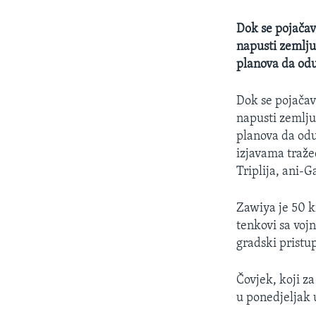
Dok se pojačav
napusti zemlju
planova da odu
Dok se pojačav
napusti zemlju
planova da odus
izjavama tražeć
Triplija, ani-
Zawiya je 50 k
tenkovi sa voj
gradski pristu
Čovjek, koji za
u ponedjeljak 