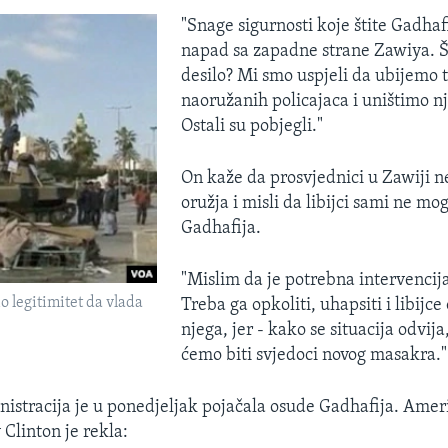
"Snage sigurnosti koje štite Gadhaf
napad sa zapadne strane Zawiya. Š
desilo? Mi smo uspjeli da ubijemo t
naoružanih policajaca i uništimo nj
Ostali su pobjegli."
On kaže da prosvjednici u Zawiji 
oružja i misli da libijci sami ne mo
Gadhafija.
"Mislim da je potrebna intervencija
o legitimitet da vlada
Treba ga opkoliti, uhapsiti i libijce
njega, jer - kako se situacija odvija
ćemo biti svjedoci novog masakra."
stracija je u ponedjeljak pojačala osude Gadhafija. Amer
y Clinton je rekla: