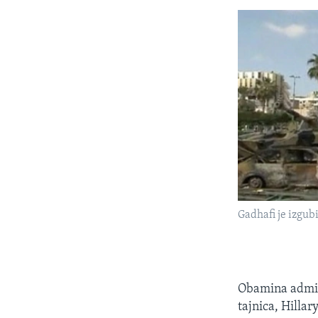
Gadhafi je izgubi
Obamina admini
tajnica, Hillar