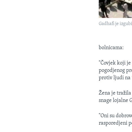
Gadhafi je izgubi
bolnicama:
"Čovjek koji j
pogodjenog pro
protiv ljudi na 
Žena je tražila
snage lojalne 
"Oni su dobrovo
rasporedjeni p