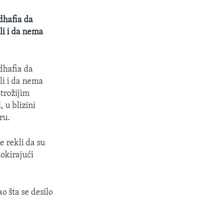
dhafia da
li i da nema
dhafia da
li i da nema
strožijim
, u blizini
ru.
e rekli da su
okirajući
o šta se desilo