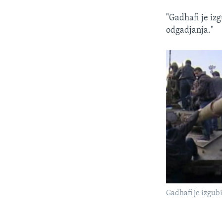
"Gadhafi je izg
odgadjanja."
Gadhafi je izgubi