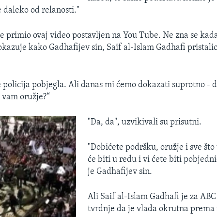
je daleko od relanosti."
e primio ovaj video postavljen na You Tube. Ne zna se kada
pokazuje kako Gadhafijev sin, Saif al-Islam Gadhafi prista
 policija pobjegla. Ali danas mi ćemo dokazati suprotno - da
i vam oružje?“
"Da, da", uzvikivali su prisutni.
"Dobićete podršku, oružje i sve što
će biti u redu i vi ćete biti pobjedn
je Gadhafijev sin.
Ali Saif al-Islam Gadhafi je za AB
tvrdnje da je vlada okrutna prema