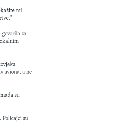
okažite mi
rtve."
 govorila za
lokalnim
čovjeka
v aviona, a ne
i, mada su
 Policajci su