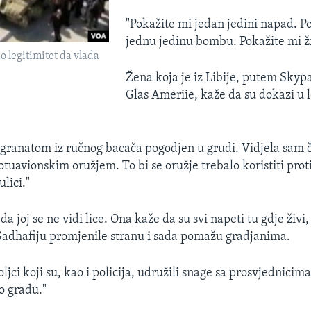
"Pokažite mi jedan jedini napad. P
jednu jedinu bombu. Pokažite mi ž
o legitimitet da vlada
Žena koja je iz Libije, putem Skypa
Glas Ameriie, kaže da su dokazi u 
e granatom iz ručnog bacača pogodjen u grudi. Vidjela sam 
tuavionskim oružjem. To bi se oružje trebalo koristiti proti
ulici."
 da joj se ne vidi lice. Ona kaže da su svi napeti tu gdje živ
Gadhafiju promjenile stranu i sada pomažu gradjanima.
ljci koji su, kao i policija, udružili snage sa prosvjednicima.
o gradu."