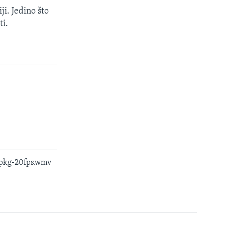
ji. Jedino što
ti.
_pkg-20fps.wmv