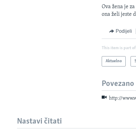
Ova žena je za 
ona želi jeste 
Podijeli
This item is part of
Aktuelno
Povezano
http://www.
Nastavi čitati