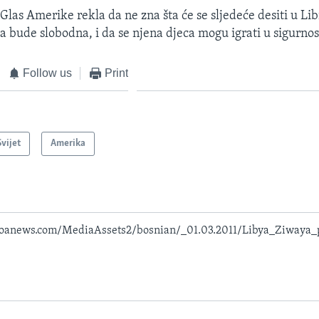
Glas Amerike rekla da ne zna šta će se sljedeće desiti u Libi
da bude slobodna, i da se njena djeca mogu igrati u sigurnos
Follow us
Print
Svijet
Amerika
voanews.com/MediaAssets2/bosnian/_01.03.2011/Libya_Ziwaya