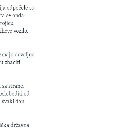
ija odpočele su
ta se onda
rojicu
ihovo vozilo.
nemaju dovoljno
gu zbaciti
 sa strane.
 osloboditi od
, svaki dan
ička državna