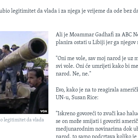
ubio legitimitet da vlada i za njega je vrijeme da ode bez dal
Ali je Moammar Gadhafi za ABC N
planira ostati u Libiji jer ga njegov
"Oni me vole, sav moj narod je uz
svi vole. Oni će umrijeti kako bi me 
narod. Ne, ne."
Evo, kako je na to reagirala ameri
UN-u, Susan Rice:
"Iskreno govoreći to zvuči kao halu
o legitimitet da vlada
se on može smijati i govoriti ameri
medjunarodnim novinarima dok ubij
narod, to samo podcrtava koliko j