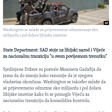
MAGAZIN
O GLASU AMERIKE
Learning English
Washington se zalaže za prijevremeno odmrzavanje oko
milijardu i pol dolara libijske imovine
PRATITE NAS
State Department: SAD stoje uz libijski narod i Vijeće
za nacionalnu tranziciju "u ovom povijesnom trenutku"
Jezici
Sjedinjene Države su pozvale Moamera Gadafija da
jasno da do znanja kako razumije da je njegova
vladavina okončana. Washington se također zalaže da
se prijevremeno odmrzne oko milijardu i pol dolara
libijske imovine kako bi se pomoglo Vijeću za
nacionalnu tranziciju da konsolidira kontrolu.