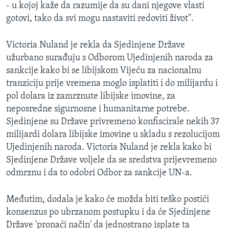
- u kojoj kaže da razumije da su dani njegove vlasti
gotovi, tako da svi mogu nastaviti redoviti život".
Victoria Nuland je rekla da Sjedinjene Države
užurbano surađuju s Odborom Ujedinjenih naroda za
sankcije kako bi se libijskom Vijeću za nacionalnu
tranziciju prije vremena moglo isplatiti i do milijardu i
pol dolara iz zamrznute libijske imovine, za
neposredne sigurnosne i humanitarne potrebe.
Sjedinjene su Države privremeno konfiscirale nekih 37
milijardi dolara libijske imovine u skladu s rezolucijom
Ujedinjenih naroda. Victoria Nuland je rekla kako bi
Sjedinjene Države voljele da se sredstva prijevremeno
odmrznu i da to odobri Odbor za sankcije UN-a.
Međutim, dodala je kako će možda biti teško postići
konsenzus po ubrzanom postupku i da će Sjedinjene
Države 'pronaći način' da jednostrano isplate ta