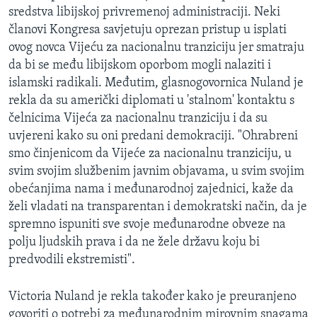
sredstva libijskoj privremenoj administraciji. Neki
članovi Kongresa savjetuju oprezan pristup u isplati
ovog novca Vijeću za nacionalnu tranziciju jer smatraju
da bi se među libijskom oporbom mogli nalaziti i
islamski radikali. Međutim, glasnogovornica Nuland je
rekla da su američki diplomati u 'stalnom' kontaktu s
čelnicima Vijeća za nacionalnu tranziciju i da su
uvjereni kako su oni predani demokraciji. "Ohrabreni
smo činjenicom da Vijeće za nacionalnu tranziciju, u
svim svojim službenim javnim objavama, u svim svojim
obećanjima nama i međunarodnoj zajednici, kaže da
želi vladati na transparentan i demokratski način, da je
spremno ispuniti sve svoje međunarodne obveze na
polju ljudskih prava i da ne žele državu koju bi
predvodili ekstremisti".
Victoria Nuland je rekla također kako je preuranjeno
govoriti o potrebi za međunarodnim mirovnim snagama