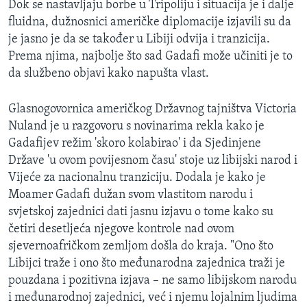
Dok se nastavljaju borbe u Tripoliju i situacija je i dalje
fluidna, dužnosnici američke diplomacije izjavili su da
je jasno je da se također u Libiji odvija i tranzicija.
Prema njima, najbolje što sad Gadafi može učiniti je to
da službeno objavi kako napušta vlast.
Glasnogovornica američkog Državnog tajništva Victoria
Nuland je u razgovoru s novinarima rekla kako je
Gadafijev režim 'skoro kolabirao' i da Sjedinjene
Države 'u ovom povijesnom času' stoje uz libijski narod i
Vijeće za nacionalnu tranziciju. Dodala je kako je
Moamer Gadafi dužan svom vlastitom narodu i
svjetskoj zajednici dati jasnu izjavu o tome kako su
četiri desetljeća njegove kontrole nad ovom
sjevernoafričkom zemljom došla do kraja. "Ono što
Libijci traže i ono što međunarodna zajednica traži je
pouzdana i pozitivna izjava – ne samo libijskom narodu
i međunarodnoj zajednici, već i njemu lojalnim ljudima