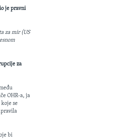
o je pravni
ta za mir (US
gresnom
upcije za
između
tiče OHR-a, ja
 koje se
apravila
oje bi