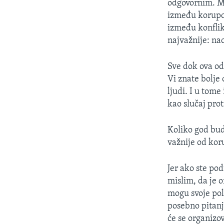
odgovornim. Mi
između korupci
između konflikt
najvažnije: nac
Sve dok ova od
Vi znate bolje
ljudi. I u tome
kao slučaj pro
Koliko god bud
važnije od koru
Jer ako ste pod
mislim, da je o
mogu svoje poli
posebno pitanj
će se organizov