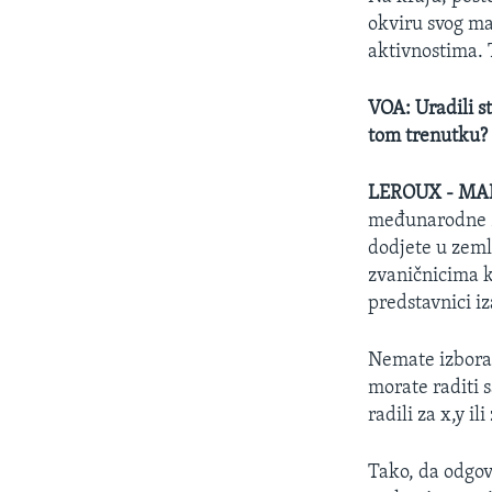
okviru svog ma
aktivnostima. T
VOA: Uradili s
tom trenutku?
LEROUX - MA
međunarodne zva
dodjete u zeml
zvaničnicima k
predstavnici iz
Nemate izbora,
morate raditi s
radili za x,y il
Tako, da odgovo