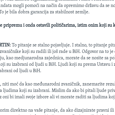
ndata mogli pomoći na način da opremimo državu da se no
o je bila dobra garancija za stabilnost zemlje.
te pripremu i onda ostavili političarima, istim onim koji su
RTIN:
To pitanje se stalno pojavljuje. I stalno, to pitanje pit
ničnike koji su radili ili još rade u BiH. Odgovor na to je
ju, kao medjunarodna zajednica, morate da se nosite sa pol
oji su izabrani od ljudi u BiH. Ljudi koji su prema Ustavu 
abrani od ljudi u BiH.
 niti moć da kao međunarodni zvaničnik, zanemarite rezult
a ljudima koji su izabrani. Mislim da ako bi pitali ljude priv
i z oni bi imali svoje izbore ali vi morate raditi sa ljudima ko
rim direktno na vaše pitanje, da ako dizajnirate pravni ili