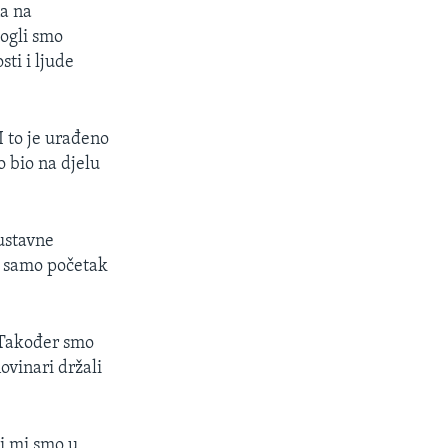
na na
mogli smo
ti i ljude
I to je urađeno
o bio na djelu
 ustavne
io samo početak
 Također smo
ovinari držali
 i mi smo u