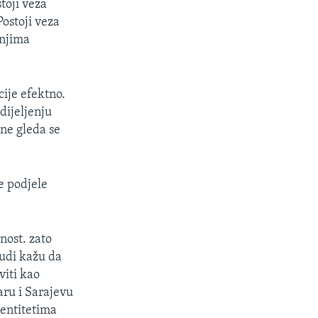
toji veza
Postoji veza
 njima
ije efektno.
dijeljenju
 ne gleda se
e podjele
rnost. zato
judi kažu da
viti kao
aru i Sarajevu
 entitetima