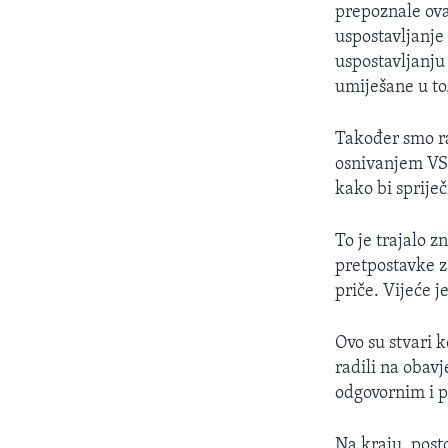
prepoznale ova
uspostavljanje
uspostavljanju
umiješane u to
Također smo ra
osnivanjem VST
kako bi spriječ
To je trajalo z
pretpostavke z
priče. Vijeće j
Ovo su stvari 
radili na obavj
odgovornim i 
Na kraju, posto