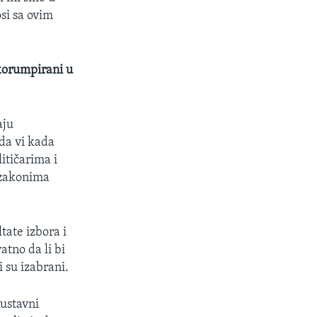
si sa ovim
 korumpirani u
aju
 da vi kada
itičarima i
i zakonima
ate izbora i
atno da li bi
ji su izabrani.
 ustavni