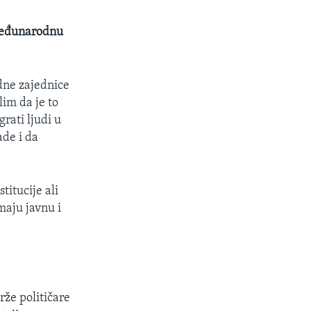
a međunarodnu
dne zajednice
im da je to
rati ljudi u
ade i da
titucije ali
maju javnu i
že političare