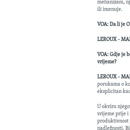
mehanizam, nje
ili imenuje.
VOA: Da li je 
LEROUX - MA
VOA: Gdje je b
vrijeme?
LEROUX - MA
porukama o koru
eksplicitan kad
U okviru njegov
vrijeme prije 
produktivnost 
nadležnosti. Bi