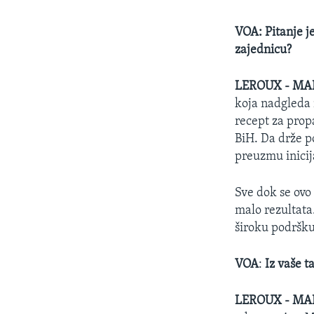
VOA: Pitanje je
zajednicu?
LEROUX - MA
koja nadgleda 
recept za propa
BiH. Da drže p
preuzmu inicij
Sve dok se ovo 
malo rezultata
široku podršku
VOA
:
Iz vaše t
LEROUX - MA