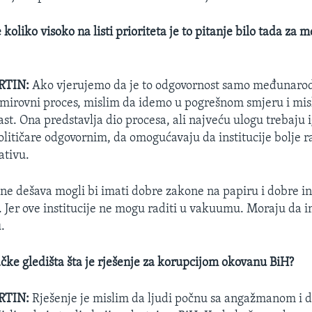
 koliko visoko na listi prioriteta je to pitanje bilo tada z
RTIN:
Ako vjerujemo da je to odgovornost samo međunaro
mirovni proces, mislim da idemo u pogrešnom smjeru i misl
st. Ona predstavlja dio procesa, ali najveću ulogu trebaju ig
olitičare odgovornim, da omogućavaju da institucije bolje r
ativu.
ne dešava mogli bi imati dobre zakone na papiru i dobre ins
. Jer ove institucije ne mogu raditi u vakuumu. Moraju da i
.
ačke gledišta šta je rješenje za korupcijom okovanu BiH?
RTIN:
Rješenje je mislim da ljudi počnu sa angažmanom i dr