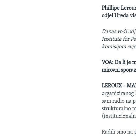
Phillipe Lerou
odjel Ureda vi
Danas vodi odj
Institute for 
komisijom svjed
VOA: Da li je 
mirovni spora
LEROUX - MA
organiziranog k
sam radio na p
strukturalno mo
(institucional
Radili smo na 