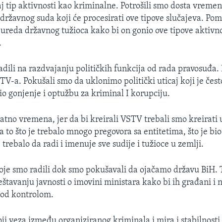
j tip aktivnosti kao kriminalne. Potrošili smo dosta vreme
 državnog suda koji će procesirati ove tipove slučajeva. Po
 ureda državnog tužioca kako bi on gonio ove tipove aktivnos
.
dili na razdvajanju političkih funkcija od rada pravosuđa. 
V-a. Pokušali smo da uklonimo politički uticaj koji je čest
io gonjenje i optužbu za kriminal I korupciju.
natno vremena, jer da bi kreirali VSTV trebali smo kreirati
a to što je trebalo mnogo pregovora sa entitetima, što je b
e trebalo da radi i imenuje sve sudije i tužioce u zemlji.
koje smo radili dok smo pokušavali da ojačamo državu BiH.
eštavanju javnosti o imovini ministara kako bi ih građani i n
pod kontrolom.
ji veza između organiziranog kriminala i mira i stabilnosti