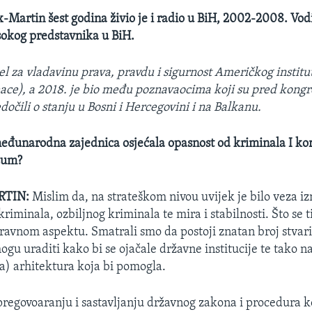
x-Martin šest godina živio je i radio u BiH, 2002-2008. Vodi
sokog predstavnika u BiH.
el za vladavinu prava, pravdu i sigurnost Američkog institu
Peace), a 2018. je bio među poznavaocima koji su pred kon
očili o stanju u Bosni i Hercegovini i na Balkanu.
međunarodna zajednica osjećala opasnost od kriminala I kor
zum?
RTIN:
Mislim da, na strateškom nivou uvijek je bilo veza 
riminala, ozbiljnog kriminala te mira i stabilnosti. Što se 
ravnom aspektu. Smatrali smo da postoji znatan broj stvari
gu uraditi kako bi se ojačale državne institucije te tako n
na) arhitektura koja bi pomogla.
pregovoaranju i sastavljanju državnog zakona i procedura k