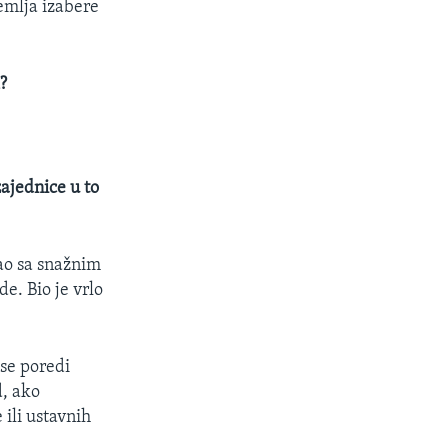
emlja izabere
?
zajednice u to
ao sa snažnim
e. Bio je vrlo
 se poredi
d, ako
ili ustavnih