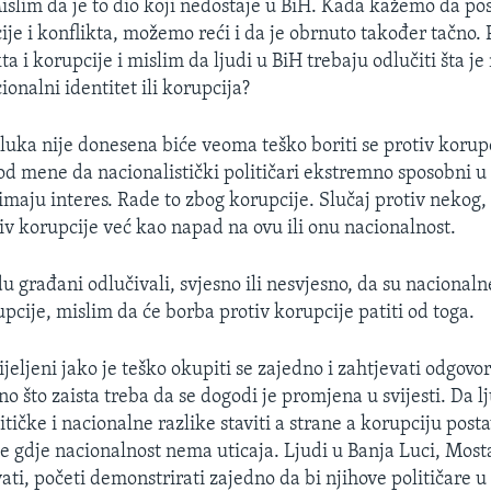
slim da je to dio koji nedostaje u BiH. Kada kažemo da pos
je i konflikta, možemo reći i da je obrnuto također tačno. 
a i korupcije i mislim da ljudi u BiH trebaju odlučiti šta je
ionalni identitet ili korupcija?
luka nije donesena biće veoma teško boriti se protiv korupc
 od mene da nacionalistički političari ekstremno sposobni u 
 imaju interes. Rade to zbog korupcije. Slučaj protiv nekog,
tiv korupcije već kao napad na ovu ili onu nacionalnost.
u građani odlučivali, svjesno ili nesvjesno, da su nacionaln
pcije, mislim da će borba protiv korupcije patiti od toga.
ijeljeni jako je teško okupiti se zajedno i zahtjevati odgovo
no što zaista treba da se dogodi je promjena u svijesti. Da l
tičke i nacionalne razlike staviti a strane a korupciju posta
e gdje nacionalnost nema uticaja. Ljudi u Banja Luci, Most
ati, početi demonstrirati zajedno da bi njihove političare u