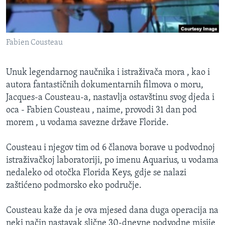
MAGAZIN
O GLASU AMERIKE
Fabien Cousteau
Learning English
Unuk legendarnog naučnika i istraživača mora , kao i
PRATITE NAS
autora fantastičnih dokumentarnih filmova o moru,
Jacques-a Cousteau-a, nastavlja ostavštinu svog djeda i
oca - Fabien Cousteau , naime, provodi 31 dan pod
morem , u vodama savezne države Floride.
Jezici
Cousteau i njegov tim od 6 članova borave u podvodnoj
istraživačkoj laboratoriji, po imenu Aquarius, u vodama
nedaleko od otočka Florida Keys, gdje se nalazi
zaštićeno podmorsko eko područje.
Cousteau kaže da je ova mjesed dana duga operacija na
neki način nastavak slične 30-dnevne podvodne misije