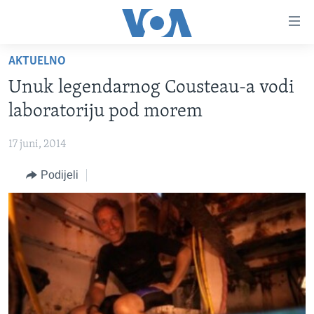
Linkovi
Pređi
na
AKTUELNO
glavni
TV PROGRAM
sadržaj
Unuk legendarnog Cousteau-a vodi
VIDEO
Pređi
laboratoriju pod morem
na
FOTOGRAFIJE DANA
glavnu
17 juni, 2014
VIJESTI
navigaciju
Idi
Podijeli
NAUKA I TEHNOLOGIJA
SJEDINJENE AMERIČKE DRŽAVE
na
SPECIJALNI PROJEKTI
BOSNA I HERCEGOVINA
pretragu
KORUPCIJA
SVIJET
SLOBODA MEDIJA
ŽENSKA STRANA
IZBJEGLIČKA STRANA