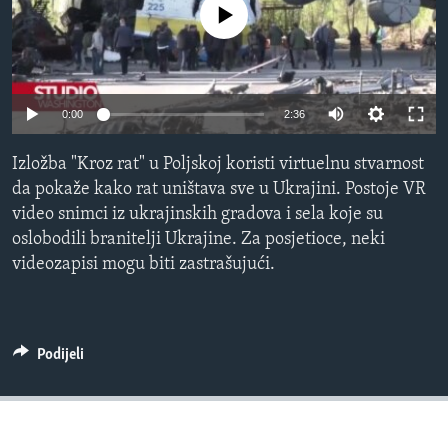
No media source currently available
MAGAZIN
O GLASU AMERIKE
Learning English
0:00
2:36
PRATITE NAS
Izložba "Kroz rat" u Poljskoj koristi virtuelnu stvarnost
da pokaže kako rat uništava sve u Ukrajini. Postoje VR
video snimci iz ukrajinskih gradova i sela koje su
oslobodili branitelji Ukrajine. Za posjetioce, neki
Jezici
videozapisi mogu biti zastrašujući.
Podijeli