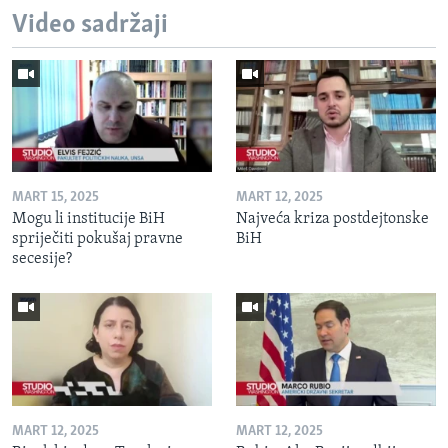
Video sadržaji
MART 15, 2025
MART 12, 2025
Mogu li institucije BiH
Najveća kriza postdejtonske
spriječiti pokušaj pravne
BiH
secesije?
MART 12, 2025
MART 12, 2025