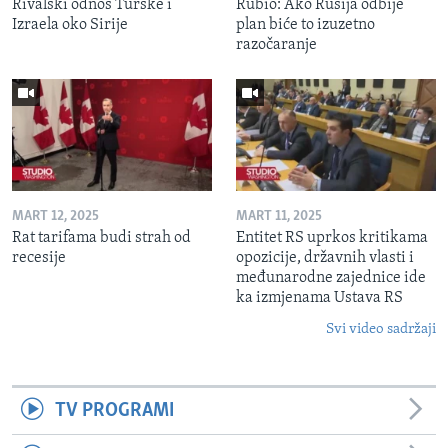
Rivalski odnos Turske i
Rubio: Ako Rusija odbije
Izraela oko Sirije
plan biće to izuzetno
razočaranje
MART 12, 2025
MART 11, 2025
Rat tarifama budi strah od
Entitet RS uprkos kritikama
recesije
opozicije, državnih vlasti i
međunarodne zajednice ide
ka izmjenama Ustava RS
Svi video sadržaji
TV PROGRAMI