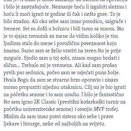
i bilo je zastrašujuće. Neznanje hoću li izgubiti slezinu i
hoću li moći igrati te godine ili čak i nešto gore. To je
bilo strašno. Ali oko sebe sam imao porodicu, saigrače i
trenere. Svi su došli u bolnicu i bili tamo sa mnom. Bio
je to sjajan trenutak za mene da vidim koliko je tim
ljudima stalo do mene i porodičnu povezanost koju
imamo. Samo sam se želio vratiti na teren što je prije
moguće. Sjedio sam u toj sobi, nisam mogao hodati i
slično… Trebalo mi je vremena. Ali kad sam prošao
prvih par sedmica, počeo sam se osjećati puno bolje.
Hvala Bogu da sam se stvarno brzo oporavio i nisam
morao propustiti nijednu utakmicu. Cilj mi je bio igrati
na početku sezone i to sam uradio. I bilo je fantastično
što sam igrao 2K Classic (prestižni košarkaški turnir na
početku univerzitetske sezone) i osvojio MVP trofej.
Mislim da sam imao pravi sistem oko sebe i prave
ljekare i hirurge, neke od najboljih na svijetu.