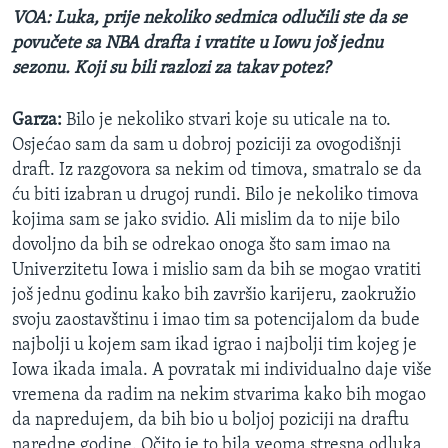
VOA: Luka, prije nekoliko sedmica odlučili ste da se
povučete sa NBA drafta i vratite u Iowu još jednu
sezonu. Koji su bili razlozi za takav potez?
Garza:
Bilo je nekoliko stvari koje su uticale na to.
Osjećao sam da sam u dobroj poziciji za ovogodišnji
draft. Iz razgovora sa nekim od timova, smatralo se da
ću biti izabran u drugoj rundi. Bilo je nekoliko timova
kojima sam se jako svidio. Ali mislim da to nije bilo
dovoljno da bih se odrekao onoga što sam imao na
Univerzitetu Iowa i mislio sam da bih se mogao vratiti
još jednu godinu kako bih završio karijeru, zaokružio
svoju zaostavštinu i imao tim sa potencijalom da bude
najbolji u kojem sam ikad igrao i najbolji tim kojeg je
Iowa ikada imala. A povratak mi individualno daje više
vremena da radim na nekim stvarima kako bih mogao
da napredujem, da bih bio u boljoj poziciji na draftu
naredne godine. Očito je to bila veoma stresna odluka,