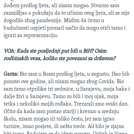
dođem prošlog ljeta, ali nisam mogao. Stvarno sam
razmišljao o pokušaju da to učinim ovog ljeta, ali se nije
dogodilo zbog pandemije. Mislim da ćemo u
budućnosti uspjeti pronaći način da mogu otići tamo i
igrati za reprezentaciju.
VOA: Kada ste posljednji put bili u BiH? Osim
rodbinskih veza, koliko ste povezani sa državom?
Garza:
Bio sam u Bosni prošlog ljeta, u avgustu. Išao bih
ponovo ove godine, ali nisam mogao zbog Covida. Bio
sam tamo otprilike tri sedmice, u Sarajevu, moja baka i
dalje živi u Sarajevu. Tamo su bili i moj ujak, moja
tetka i nekoliko mojih rođaka. Trenirali smo svaki dan.
Očito da kada sam postao stariji i krenuo u srednju
školu, nisam mogao ići toliko često, jer sam igrao
turnire, imao posjete, ili nešto treće. Ali bilo je sjajno