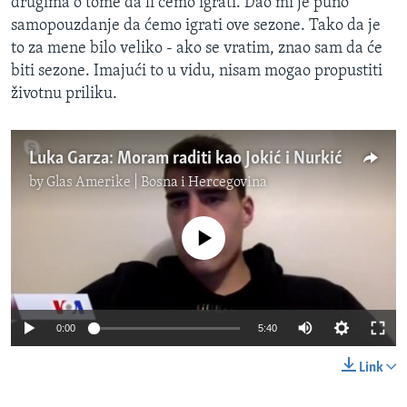
drugima o tome da li ćemo igrati. Dao mi je puno
samopouzdanje da ćemo igrati ove sezone. Tako da je
to za mene bilo veliko - ako se vratim, znao sam da će
biti sezone. Imajući to u vidu, nisam mogao propustiti
životnu priliku.
Luka Garza: Moram raditi kao Jokić i Nurkić
by
Glas Amerike | Bosna i Hercegovina
No media source currently available
0:00
5:40
Link