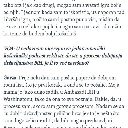
tako brz i jak kao drugi, mogao sam shvatati igru bolje
od njih. I jednom kada sam to iskoristio, uz naporan rad
i čvršću igru, a očito sam i postao puno viši, mislim da
se sve to nekako spojilo i mogao sam nastaviti da težim
ka tome da budem bolji košarkaš.
VOA: U nedavnom intervjuu za jedan američki
košarkaški podcast rekli ste da ste u procesu dobijanja
državljanstva BiH. Je li to već završeno?
Garza:
Prije neki dan sam poslao papire da dobijem
rodni list, što je prvi korak, a onda se to pošalje. Moja
mama je jako dugo radila u Ambasadi BiH u
Washingtonu, tako da ona to sve poznaje. Dakle, da, u
procesu sam, skoro sam gotov s procesom. Nadam se da
ću dobiti državljanstvo prilično brzo jer to je nešto što
sam dugo želio uraditi, da bih mogao predstavljati