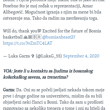
Bosnu. I cijela porodica moje mame bila bi jako sretna.
Posebno što je moj rođak u reprezentaciji, Amar
Alibegović. Mogućnost igranja s njim za mene bi bila
ostvarenje sna. Tako da radim na završavanju toga.
Will do, thank you💯 Excited for the future of Bosnia
basketball 🙏🏼🇧🇦
@bosnianbeast27
https://t.co/3vZmTC4LAT
— Luka Garza ✞ (@LukaG_55)
September 4, 2020
VOA: Jeste li u kontaktu sa ljudima iz bosanskog
košarkaškog saveza, sa trenerima?
Garza:
Da. Oni su se počeli javljati nekada tokom moje
prve i druge godine na univerzitetu, mislim da su bili
objavljeni neki članci u Bosni. Tako da sam u prošlosti
razgovarao sa nekoliko trenera o tome i oni su htjeli da