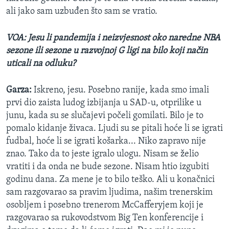
ali jako sam uzbuđen što sam se vratio.
VOA: Jesu li pandemija i neizvjesnost oko naredne NBA
sezone ili sezone u razvojnoj G ligi na bilo koji način
uticali na odluku?
Garza:
Iskreno, jesu. Posebno ranije, kada smo imali
prvi dio zaista ludog izbijanja u SAD-u, otprilike u
junu, kada su se slučajevi počeli gomilati. Bilo je to
pomalo kidanje živaca. Ljudi su se pitali hoće li se igrati
fudbal, hoće li se igrati košarka... Niko zapravo nije
znao. Tako da to jeste igralo ulogu. Nisam se želio
vratiti i da onda ne bude sezone. Nisam htio izgubiti
godinu dana. Za mene je to bilo teško. Ali u konačnici
sam razgovarao sa pravim ljudima, našim trenerskim
osobljem i posebno trenerom McCafferyjem koji je
razgovarao sa rukovodstvom Big Ten konferencije i