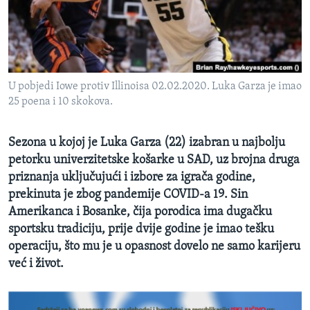
MAGAZIN
O GLASU AMERIKE
Learning English
U pobjedi Iowe protiv Illinoisa 02.02.2020. Luka Garza je imao
25 poena i 10 skokova.
PRATITE NAS
Sezona u kojoj je Luka Garza (22) izabran u najbolju
petorku univerzitetske košarke u SAD, uz brojna druga
Jezici
priznanja uključujući i izbore za igrača godine,
prekinuta je zbog pandemije COVID-a 19. Sin
Amerikanca i Bosanke, čija porodica ima dugačku
sportsku tradiciju, prije dvije godine je imao tešku
operaciju, što mu je u opasnost dovelo ne samo karijeru
već i život.