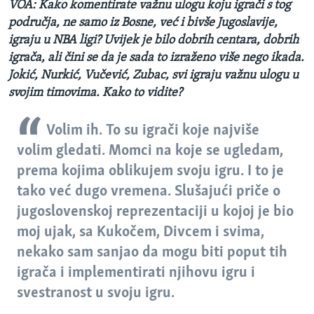
VOA: Kako komentirate važnu ulogu koju igrači s tog
područja, ne samo iz Bosne, već i bivše Jugoslavije,
igraju u NBA ligi? Uvijek je bilo dobrih centara, dobrih
igrača, ali čini se da je sada to izraženo više nego ikada.
Jokić, Nurkić, Vučević, Zubac, svi igraju važnu ulogu u
svojim timovima. Kako to vidite?
Volim ih. To su igrači koje najviše
volim gledati. Momci na koje se ugledam,
prema kojima oblikujem svoju igru. I to je
tako već dugo vremena. Slušajući priče o
jugoslovenskoj reprezentaciji u kojoj je bio
moj ujak, sa Kukočem, Divcem i svima,
nekako sam sanjao da mogu biti poput tih
igrača i implementirati njihovu igru i
svestranost u svoju igru.