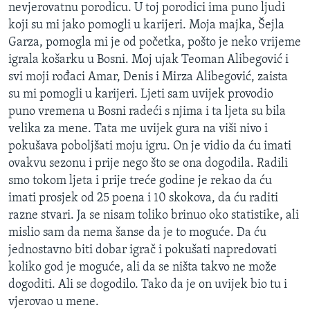
nevjerovatnu porodicu. U toj porodici ima puno ljudi
koji su mi jako pomogli u karijeri. Moja majka, Šejla
Garza, pomogla mi je od početka, pošto je neko vrijeme
igrala košarku u Bosni. Moj ujak Teoman Alibegović i
svi moji rođaci Amar, Denis i Mirza Alibegović, zaista
su mi pomogli u karijeri. Ljeti sam uvijek provodio
puno vremena u Bosni radeći s njima i ta ljeta su bila
velika za mene. Tata me uvijek gura na viši nivo i
pokušava poboljšati moju igru. On je vidio da ću imati
ovakvu sezonu i prije nego što se ona dogodila. Radili
smo tokom ljeta i prije treće godine je rekao da ću
imati prosjek od 25 poena i 10 skokova, da ću raditi
razne stvari. Ja se nisam toliko brinuo oko statistike, ali
mislio sam da nema šanse da je to moguće. Da ću
jednostavno biti dobar igrač i pokušati napredovati
koliko god je moguće, ali da se ništa takvo ne može
dogoditi. Ali se dogodilo. Tako da je on uvijek bio tu i
vjerovao u mene.