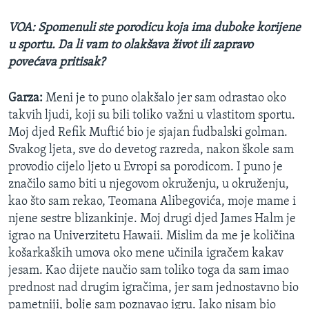
VOA: Spomenuli ste porodicu koja ima duboke korijene
u sportu. Da li vam to olakšava život ili zapravo
povećava pritisak?
Garza:
Meni je to puno olakšalo jer sam odrastao oko
takvih ljudi, koji su bili toliko važni u vlastitom sportu.
Moj djed Refik Muftić bio je sjajan fudbalski golman.
Svakog ljeta, sve do devetog razreda, nakon škole sam
provodio cijelo ljeto u Evropi sa porodicom. I puno je
značilo samo biti u njegovom okruženju, u okruženju,
kao što sam rekao, Teomana Alibegovića, moje mame i
njene sestre blizankinje. Moj drugi djed James Halm je
igrao na Univerzitetu Hawaii. Mislim da me je količina
košarkaških umova oko mene učinila igračem kakav
jesam. Kao dijete naučio sam toliko toga da sam imao
prednost nad drugim igračima, jer sam jednostavno bio
pametniji, bolje sam poznavao igru. Iako nisam bio