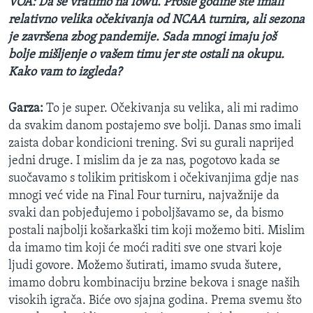
VOA: Da se vratimo na Iowu. Prošle godine ste imali
relativno velika očekivanja od NCAA turnira, ali sezona
je završena zbog pandemije. Sada mnogi imaju još
bolje mišljenje o vašem timu jer ste ostali na okupu.
Kako vam to izgleda?
Garza:
To je super. Očekivanja su velika, ali mi radimo
da svakim danom postajemo sve bolji. Danas smo imali
zaista dobar kondicioni trening. Svi su gurali naprijed
jedni druge. I mislim da je za nas, pogotovo kada se
suočavamo s tolikim pritiskom i očekivanjima gdje nas
mnogi već vide na Final Four turniru, najvažnije da
svaki dan pobjeđujemo i poboljšavamo se, da bismo
postali najbolji košarkaški tim koji možemo biti. Mislim
da imamo tim koji će moći raditi sve one stvari koje
ljudi govore. Možemo šutirati, imamo svuda šutere,
imamo dobru kombinaciju brzine bekova i snage naših
visokih igrača. Biće ovo sjajna godina. Prema svemu što