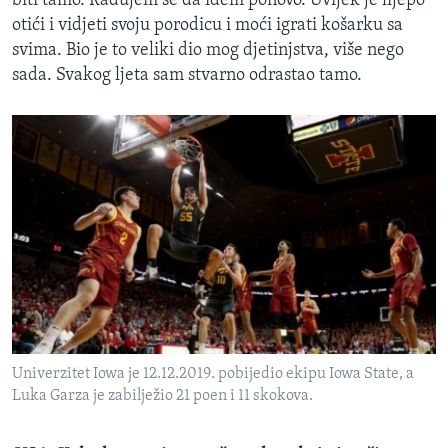
biti tamo. Radujem se da idem ponovo. Uvijek je lijepo
otići i vidjeti svoju porodicu i moći igrati košarku sa
svima. Bio je to veliki dio mog djetinjstva, više nego
sada. Svakog ljeta sam stvarno odrastao tamo.
Univerzitet Iowa je 12.12.2019. pobijedio ekipu Iowa State, a
Luka Garza je zabilježio 21 poen i 11 skokova.