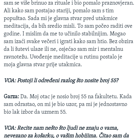
sam se više brinuo za rituale i bio pomalo praznovjeran.
Ali kako sam postajao stariji, pomalo sam s tim
popuštao. Sada mi je glavna stvar pred utakmice
meditacija, da bih sredio misli. To sam počeo raditi ove
godine. I mislim da me to učinilo stabilnijim. Mogao
sam izaći svake večeri i igrati kako sam htio. Bez obzira
da li šutevi ulaze ili ne, osjećao sam mir i mentalnu
ravnotežu. Uvođenje meditacije u rutinu postalo je
moja glavna stvar prije utakmica.
VOA: Postoji li određeni razlog što nosite broj 55?
Garza:
Da. Moj otac je nosio broj 55 na fakultetu. Kada
sam odrastao, on mi je bio uzor, pa mi je jednostavno
bio lak izbor da uzmem 55.
VOA: Recite nam nešto što ljudi ne znaju o vama,
nevezano za košarku, o vašim hobijima. Čitao sam da