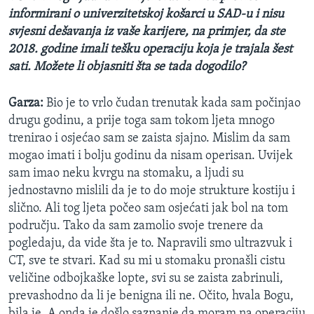
informirani o univerzitetskoj košarci u SAD-u i nisu
svjesni dešavanja iz vaše karijere, na primjer, da ste
2018. godine imali tešku operaciju koja je trajala šest
sati. Možete li objasniti šta se tada dogodilo?
Garza:
Bio je to vrlo čudan trenutak kada sam počinjao
drugu godinu, a prije toga sam tokom ljeta mnogo
trenirao i osjećao sam se zaista sjajno. Mislim da sam
mogao imati i bolju godinu da nisam operisan. Uvijek
sam imao neku kvrgu na stomaku, a ljudi su
jednostavno mislili da je to do moje strukture kostiju i
slično. Ali tog ljeta počeo sam osjećati jak bol na tom
području. Tako da sam zamolio svoje trenere da
pogledaju, da vide šta je to. Napravili smo ultrazvuk i
CT, sve te stvari. Kad su mi u stomaku pronašli cistu
veličine odbojkaške lopte, svi su se zaista zabrinuli,
prevashodno da li je benigna ili ne. Očito, hvala Bogu,
bila je. A onda je došlo saznanje da moram na operaciju