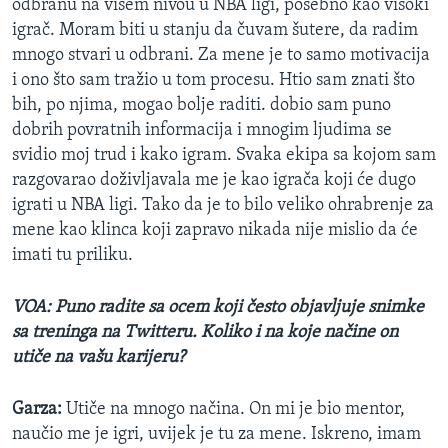
odbranu na višem nivou u NBA ligi, posebno kao visoki
igrač. Moram biti u stanju da čuvam šutere, da radim
mnogo stvari u odbrani. Za mene je to samo motivacija
i ono što sam tražio u tom procesu. Htio sam znati što
bih, po njima, mogao bolje raditi. dobio sam puno
dobrih povratnih informacija i mnogim ljudima se
svidio moj trud i kako igram. Svaka ekipa sa kojom sam
razgovarao doživljavala me je kao igrača koji će dugo
igrati u NBA ligi. Tako da je to bilo veliko ohrabrenje za
mene kao klinca koji zapravo nikada nije mislio da će
imati tu priliku.
VOA: Puno radite sa ocem koji često objavljuje snimke
sa treninga na Twitteru. Koliko i na koje načine on
utiče na vašu karijeru?
Garza:
Utiče na mnogo načina. On mi je bio mentor,
naučio me je igri, uvijek je tu za mene. Iskreno, imam