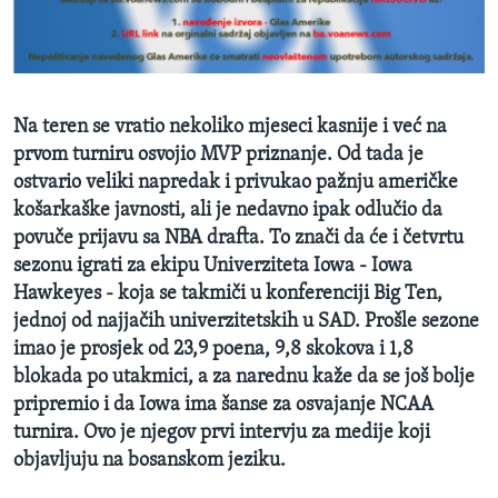
Na teren se vratio nekoliko mjeseci kasnije i već na
prvom turniru osvojio MVP priznanje. Od tada je
ostvario veliki napredak i privukao pažnju američke
košarkaške javnosti, ali je nedavno ipak odlučio da
povuče prijavu sa NBA drafta. To znači da će i četvrtu
sezonu igrati za ekipu Univerziteta Iowa - Iowa
Hawkeyes - koja se takmiči u konferenciji Big Ten,
jednoj od najjačih univerzitetskih u SAD. Prošle sezone
imao je prosjek od 23,9 poena, 9,8 skokova i 1,8
blokada po utakmici, a za narednu kaže da se još bolje
pripremio i da Iowa ima šanse za osvajanje NCAA
turnira. Ovo je njegov prvi intervju za medije koji
objavljuju na bosanskom jeziku.