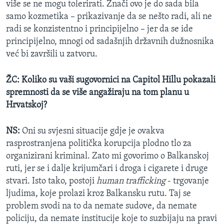
više se ne mogu tolerirati. Znači ovo je do sada bila
samo kozmetika – prikazivanje da se nešto radi, ali ne
radi se konzistentno i principijelno – jer da se ide
principijelno, mnogi od sadašnjih državnih dužnosnika
već bi završili u zatvoru.
ŽC:
Koliko su vaši sugovornici na Capitol Hillu pokazali
spremnosti da se više angažiraju na tom planu u
Hrvatskoj?
NS:
Oni su svjesni situacije gdje je ovakva
rasprostranjena politička korupcija plodno tlo za
organizirani kriminal. Zato mi govorimo o Balkanskoj
ruti, jer se i dalje krijumčari i droga i cigarete i druge
stvari. Isto tako, postoji
human trafficking
- trgovanje
ljudima, koje prolazi kroz Balkansku rutu. Taj se
problem svodi na to da nemate sudove, da nemate
policiju, da nemate institucije koje to suzbijaju na pravi