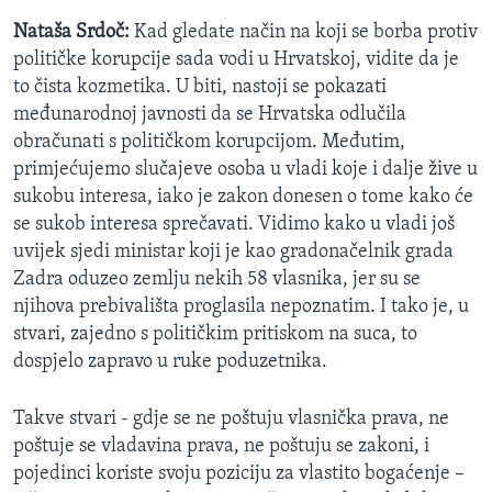
Nataša Srdoč:
Kad gledate način na koji se borba protiv
političke korupcije sada vodi u Hrvatskoj, vidite da je
to čista kozmetika. U biti, nastoji se pokazati
međunarodnoj javnosti da se Hrvatska odlučila
obračunati s političkom korupcijom. Međutim,
primjećujemo slučajeve osoba u vladi koje i dalje žive u
sukobu interesa, iako je zakon donesen o tome kako će
se sukob interesa sprečavati. Vidimo kako u vladi još
uvijek sjedi ministar koji je kao gradonačelnik grada
Zadra oduzeo zemlju nekih 58 vlasnika, jer su se
njihova prebivališta proglasila nepoznatim. I tako je, u
stvari, zajedno s političkim pritiskom na suca, to
dospjelo zapravo u ruke poduzetnika.
Takve stvari - gdje se ne poštuju vlasnička prava, ne
poštuje se vladavina prava, ne poštuju se zakoni, i
pojedinci koriste svoju poziciju za vlastito bogaćenje –