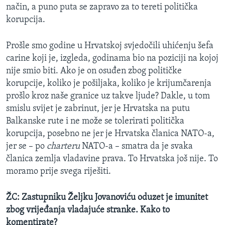
način, a puno puta se zapravo za to tereti politička
korupcija.
Prošle smo godine u Hrvatskoj svjedočili uhićenju šefa
carine koji je, izgleda, godinama bio na poziciji na kojoj
nije smio biti. Ako je on osuđen zbog političke
korupcije, koliko je pošiljaka, koliko je krijumčarenja
prošlo kroz naše granice uz takve ljude? Dakle, u tom
smislu svijet je zabrinut, jer je Hrvatska na putu
Balkanske rute i ne može se tolerirati politička
korupcija, posebno ne jer je Hrvatska članica NATO-a,
jer se – po
charteru
NATO-a – smatra da je svaka
članica zemlja vladavine prava. To Hrvatska još nije. To
moramo prije svega riješiti.
ŽC: Zastupniku Željku Jovanoviću oduzet je imunitet
zbog vrijeđanja vladajuće stranke. Kako to
komentirate?