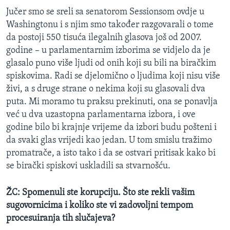
Jučer smo se sreli sa senatorom Sessionsom ovdje u
Washingtonu i s njim smo također razgovarali o tome
da postoji 550 tisuća ilegalnih glasova još od 2007.
godine – u parlamentarnim izborima se vidjelo da je
glasalo puno više ljudi od onih koji su bili na biračkim
spiskovima. Radi se djelomično o ljudima koji nisu više
živi, a s druge strane o nekima koji su glasovali dva
puta. Mi moramo tu praksu prekinuti, ona se ponavlja
već u dva uzastopna parlamentarna izbora, i ove
godine bilo bi krajnje vrijeme da izbori budu pošteni i
da svaki glas vrijedi kao jedan. U tom smislu tražimo
promatrače, a isto tako i da se ostvari pritisak kako bi
se birački spiskovi uskladili sa stvarnošću.
ŽC: Spomenuli ste korupciju. Što ste rekli vašim
sugovornicima i koliko ste vi zadovoljni tempom
procesuiranja tih slučajeva?