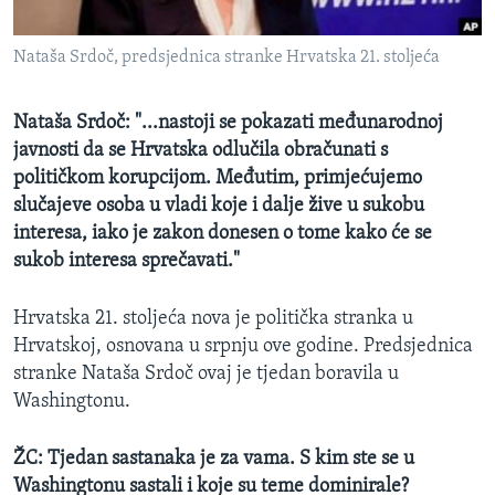
MAGAZIN
Nataša Srdoč, predsjednica stranke Hrvatska 21. stoljeća
O GLASU AMERIKE
Learning English
Nataša Srdoč: "...nastoji se pokazati međunarodnoj
javnosti da se Hrvatska odlučila obračunati s
političkom korupcijom. Međutim, primjećujemo
PRATITE NAS
slučajeve osoba u vladi koje i dalje žive u sukobu
interesa, iako je zakon donesen o tome kako će se
sukob interesa sprečavati."
Jezici
Hrvatska 21. stoljeća nova je politička stranka u
Hrvatskoj, osnovana u srpnju ove godine. Predsjednica
stranke Nataša Srdoč ovaj je tjedan boravila u
Washingtonu.
ŽC: Tjedan sastanaka je za vama. S kim ste se u
Washingtonu sastali i koje su teme dominirale?