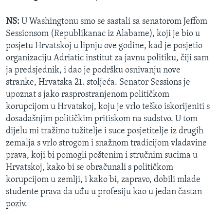
NS:
U Washingtonu smo se sastali sa senatorom Jeffom
Sessionsom (Republikanac iz Alabame), koji je bio u
posjetu Hrvatskoj u lipnju ove godine, kad je posjetio
organizaciju Adriatic institut za javnu politiku, čiji sam
ja predsjednik, i dao je podršku osnivanju nove
stranke, Hrvatska 21. stoljeća. Senator Sessions je
upoznat s jako rasprostranjenom političkom
korupcijom u Hrvatskoj, koju je vrlo teško iskorijeniti s
dosadašnjim političkim pritiskom na sudstvo. U tom
dijelu mi tražimo tužitelje i suce posjetitelje iz drugih
zemalja s vrlo strogom i snažnom tradicijom vladavine
prava, koji bi pomogli poštenim i stručnim sucima u
Hrvatskoj, kako bi se obračunali s političkom
korupcijom u zemlji, i kako bi, zapravo, dobili mlade
studente prava da uđu u profesiju kao u jedan častan
poziv.