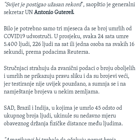
"Svijet je postigao užasan rekord
", saopštio je generalni
sekretar UN
Antonio Gutereš.
Bilo je potrebno samo tri mjeseca da se broj umrlih od
COVID19 udvostruči. U prosjeku, svaka 24 sata umre
5.400 ljudi, 226 ljudi na sat ili jedna osoba na svakih 16
sekundi, prema podacima Reutersa.
Stručnjaci strahuju da zvanični podaci o broju oboljelih
i umrlih ne prikazuju pravu sliku i da su brojevi veći,
jer testiranje nije uvijek pouzdano, a sumnja se i na
namještanje brojeva u nekim zemljama.
SAD, Brazil i Indija, u kojima je umrlo 45 odsto od
ukupnog broja ljudi, ukinule su nedavno mjeru
obaveznog držanja fizičke distance među ljudima.