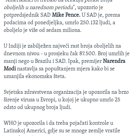
"Amerikanci bi trebalo da očekuju porast broja
oboljelih u narednom periodu
", upozorio je
potpredsjednik SAD
Mike Pence.
U SAD je, prema
podacima od ponedjeljka, umrlo 250.132 ljudi, a
oboljelo je više od sedam miliona.
U Indiji je zabilježen najveći rast broja oboljelih na
dnevnom nivou - u prosjeku čak 87.500. Broj umrlih je
manji nego u Brazilu i SAD. Ipak, premijer
Narendra
Modi
nastavlja sa popuštanjem mjera kako bi se
umanjila ekonomska šteta.
Svjetska zdravstvena organizacija je upozorila na brzo
širenje virusa u Evropi, u kojoj je ukupno umrlo 25
odsto od ukupnog broja ljudi.
WHO je upozorila i da treba pojačati kontrole u
Latinskoj Americi, gdje su se mnoge zemlje vratile