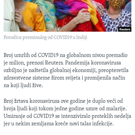
MAGAZIN
O GLASU AMERIKE
Learning English
Porodica preminulog od COVID19 u Indiji
PRATITE NAS
Broj umrlih od COVID19 na globalnom nivou premašio
je milion, prenosi Reuters. Pandemija koronavirusa
ozbiljno je naštetila globalnoj ekonomiji, preopteretila
Jezici
zdravstvene sisteme širom svijeta i promijenila način
na koji ljudi žive.
Broj žrtava koronavirusa ove godine je duplo veći od
broja ljudi koji tokom jedne godine umre od malarije.
Umiranje od COVID19 se intenziviralo proteklih nedelja
jer u nekim zemljama kreće novi talas infekcije.