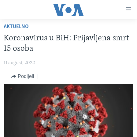
Linkovi
Pređi
na
AKTUELNO
glavni
TV PROGRAM
sadržaj
Koronavirus u BiH: Prijavljena smrt
VIDEO
Pređi
15 osoba
na
FOTOGRAFIJE DANA
glavnu
11 august, 2020
VIJESTI
navigaciju
Idi
Podijeli
NAUKA I TEHNOLOGIJA
SJEDINJENE AMERIČKE DRŽAVE
na
SPECIJALNI PROJEKTI
BOSNA I HERCEGOVINA
pretragu
KORUPCIJA
SVIJET
SLOBODA MEDIJA
ŽENSKA STRANA
IZBJEGLIČKA STRANA