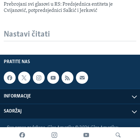
Prebrojani svi glasovi u RS: Predsjednica entiteta je
Cvijanović, potpredsjednici Salkić i Jerković
Nastavi čitati
PRATITE NAS
INFORMACIJE
SADRŽAJ
Sva prava zadržana. Glas Amerike © 2026 Glas Amerike:
bosnian-service@voanews.com