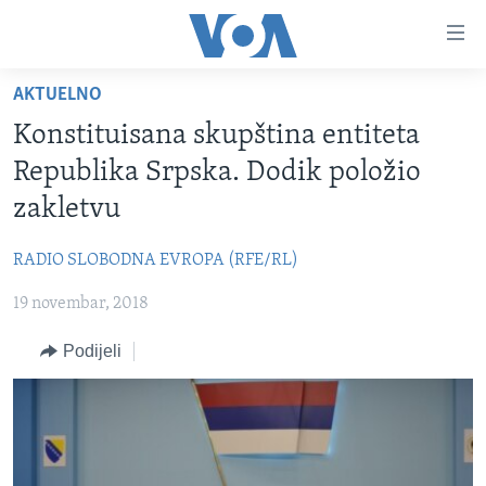
Linkovi
Pređi
na
AKTUELNO
glavni
TV PROGRAM
sadržaj
Konstituisana skupština entiteta
VIDEO
Pređi
Republika Srpska. Dodik položio
na
FOTOGRAFIJE DANA
zakletvu
glavnu
VIJESTI
navigaciju
RADIO SLOBODNA EVROPA (RFE/RL)
Idi
NAUKA I TEHNOLOGIJA
SJEDINJENE AMERIČKE DRŽAVE
na
19 novembar, 2018
SPECIJALNI PROJEKTI
BOSNA I HERCEGOVINA
pretragu
KORUPCIJA
Podijeli
SVIJET
SLOBODA MEDIJA
ŽENSKA STRANA
IZBJEGLIČKA STRANA