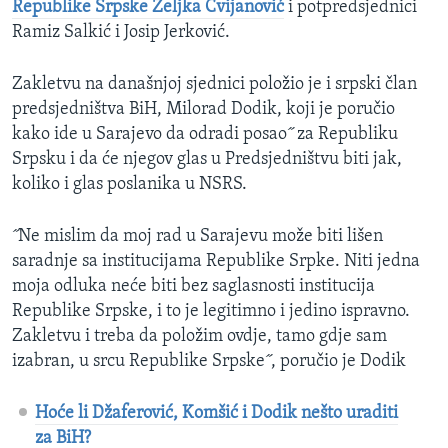
Republike Srpske Željka Cvijanović
i potpredsjednici
Ramiz Salkić i Josip Jerković.
Zakletvu na današnjoj sjednici položio je i srpski član
predsjedništva BiH, Milorad Dodik, koji je poručio
kako ide u Sarajevo da odradi posao˝ za Republiku
Srpsku i da će njegov glas u Predsjedništvu biti jak,
koliko i glas poslanika u NSRS.
˝Ne mislim da moj rad u Sarajevu može biti lišen
saradnje sa institucijama Republike Srpke. Niti jedna
moja odluka neće biti bez saglasnosti institucija
Republike Srpske, i to je legitimno i jedino ispravno.
Zakletvu i treba da položim ovdje, tamo gdje sam
izabran, u srcu Republike Srpske˝, poručio je Dodik
Hoće li Džaferović, Komšić i Dodik nešto uraditi
za BiH?