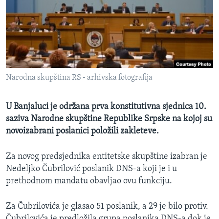
MAGAZIN
O GLASU AMERIKE
Learning English
Narodna skupština RS - arhivska fotografija
PRATITE NAS
U Banjaluci je održana prva konstitutivna sjednica 10.
saziva Narodne skupštine Republike Srpske na kojoj su
Jezici
novoizabrani poslanici položili zakleteve.
Za novog predsjednika entitetske skupštine izabran je
Nedeljko Čubrilović poslanik DNS-a koji je i u
prethodnom mandatu obavljao ovu funkciju.
Za Čubrilovića je glasao 51 poslanik, a 29 je bilo protiv.
Čubrilovića je predložila grupa poslanika DNS-a dok je