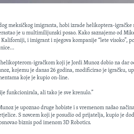
og meksičkog imigranta, hobi izrade helikoptera-igračke 
erastao je u multimilijunski posao. Kako saznajemo od Mik
 Kaliforniji, i imigrant i njegova kompanije “lete visoko”, p
nice...
s helikopterom-igračkom koji je Jordi Munoz dobio na dar o
noz, kojemu je danas 26 godina, modificirao je igračku, u
nentama koje je kupio on-line.
ije funkcionirala, ali tako je sve krenulo.”
Munoz je upoznao druge hobiste i s vremenom našao načina
letjelice. S novcem koji je posudio od prijatelja, kupio je do
osnovao biznis pod imenom 3D Robotics.