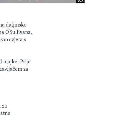
na daljinsko
ea O’Sullivana,
osao cvjeta s
d majke. Prije
pravljačem za
 za
datne