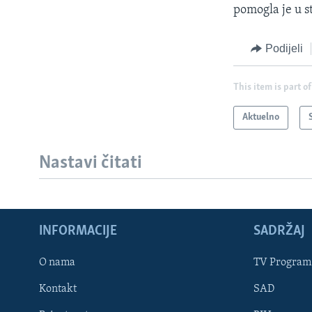
pomogla je u st
Podijeli
This item is part of
Aktuelno
Nastavi čitati
INFORMACIJE
SADRŽAJ
Learning English
O nama
TV Program
Kontakt
SAD
PRATITE NAS