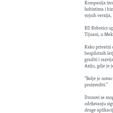
Kompanija izra
hobistima i bi
vojnih verzija,
RD Robotics up
Tijuani, u Mek
Kako privatni d
bespilotnih le
graditi i razv
Aziju, gdje je j
“Bolje je novac
proizvoditi.”
Dronovi se mogu
održavanju sig
druge aplikaci