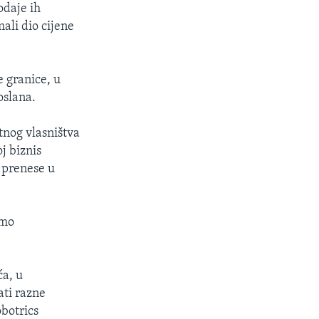
odaje ih
ali dio cijene
e granice, u
oslana.
tnog vlasništva
j biznis
 prenese u
amo
ća, u
ati razne
obotrics