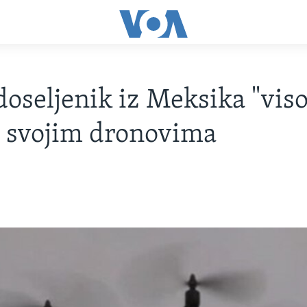
doseljenik iz Meksika "vis
sa svojim dronovima