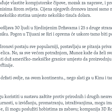
đuje vlastite kompjutorske čipove, mozak za naprave, i pr
znisima širom svijeta. Cijena njegovih dronova iznosi samo m
 nekoliko stotina umjesto nekoliko tisuća dolara.
ošljava 30 ljudi u Sjedinjenim Državama i 25 s druge stran
siku. Pogon u Tijuani se širi i oprema će uskoro tamo biti p
ronovi postaju sve popularniji, postavljaju se pitanja priva
tjelica. No, sa sve većom potražnjom, Munoz kaže da želi svo
ijati duž američko-meksičke granice umjesto da proizvodnju
eftinije.
 držati ovdje, na ovom kontinentu., nego slati ga u Kinu i t
 koristiti u sustavu zaštite protiv prirodnih i drugih nesre
urnosti, u izviđanju, promatranju, istraživanjima, mogu im
je, ili mogu poslužiti hobistima za zabavu; kompanija 3D R