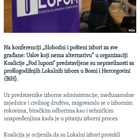
MAGAZIN
O GLASU AMERIKE
Learning English
Na konferenciji „Slobodni i pošteni izbori za sve
PRATITE NAS
građane: Uslov koji nema alternativu“ u organizaciji
Koalicije „Pod lupom“ predstavljene su nepravilnosti sa
prošlogodišnjih Lokalnih izbora u Bosni i Hercegovini
(BiH).
Jezici
Uz predstavnike izborne administracije, međunarodne
zajednice i civilnog društva, razgovaralo se o izbornim
rokovima, biračkim odborima kao i tehničkim
unapređenjima kada je u pitanju izborni proces.
Koalicija je ocijenila da su Lokalni izbori protekli