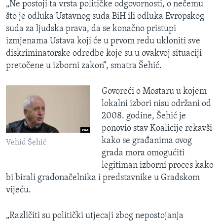
„Ne postoji ta vrsta političke odgovornosti, o nečemu
što je odluka Ustavnog suda BiH ili odluka Evropskog
suda za ljudska prava, da se konačno pristupi
izmjenama Ustava koji će u prvom redu ukloniti sve
diskriminatorske odredbe koje su u ovakvoj situaciji
pretočene u izborni zakon“, smatra Šehić.
Govoreći o Mostaru u kojem
lokalni izbori nisu održani od
2008. godine, Šehić je
ponovio stav Koalicije rekavši
kako se građanima ovog
Vehid Šehić
grada mora omogućiti
legitiman izborni proces kako
bi birali gradonačelnika i predstavnike u Gradskom
vijeću.
„Različiti su politički utjecaji zbog nepostojanja