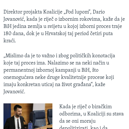
Direktor projakta Koalicije „Pod lupom“, Dario
Jovanović, kada je riječ o izbornim rokovima, kaže da je
BiH jedina zemlja u svijetu u kojoj izborni proces traje
180 dana, dok je u Hrvatskoj taj period četiri puta
kraći.
„Mislimo da je to važno i zbog političkih konotacija
koje taj proces ima. Nalazimo se na neki način u
permanentnoj izbornoj kampanji u BiH, što
onemogućava neke druge kvalitetnije procese koji
imaju konkretan uticaj na život građana“, kaže
Jovanović.
Kada je riječ o biračkim
odborima, u Koaliciji su stava
da se oni moraju
depolitizirati, kao i da