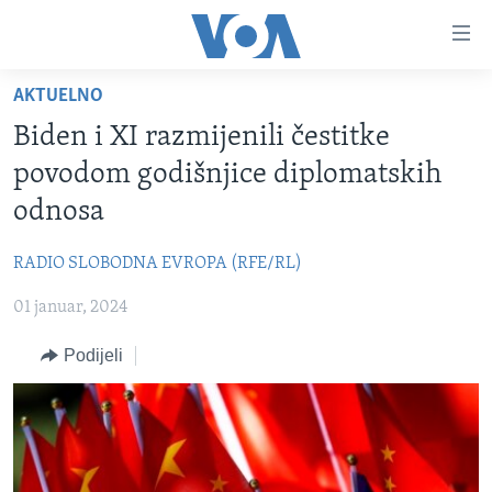
Linkovi
Pređi
na
AKTUELNO
glavni
TV PROGRAM
sadržaj
Biden i XI razmijenili čestitke
VIDEO
Pređi
povodom godišnjice diplomatskih
na
FOTOGRAFIJE DANA
odnosa
glavnu
VIJESTI
navigaciju
RADIO SLOBODNA EVROPA (RFE/RL)
Idi
NAUKA I TEHNOLOGIJA
SJEDINJENE AMERIČKE DRŽAVE
na
01 januar, 2024
SPECIJALNI PROJEKTI
BOSNA I HERCEGOVINA
pretragu
KORUPCIJA
Podijeli
SVIJET
SLOBODA MEDIJA
ŽENSKA STRANA
IZBJEGLIČKA STRANA