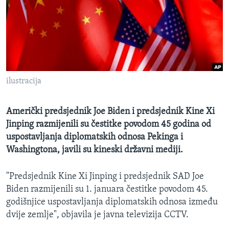
MAGAZIN
O GLASU AMERIKE
Learning English
ilustracija
PRATITE NAS
Američki predsjednik Joe Biden i predsjednik Kine Xi
Jinping razmijenili su čestitke povodom 45 godina od
Jezici
uspostavljanja diplomatskih odnosa Pekinga i
Washingtona, javili su kineski državni mediji.
"Predsjednik Kine Xi Jinping i predsjednik SAD Joe
Biden razmijenili su 1. januara čestitke povodom 45.
godišnjice uspostavljanja diplomatskih odnosa između
dvije zemlje", objavila je javna televizija CCTV.