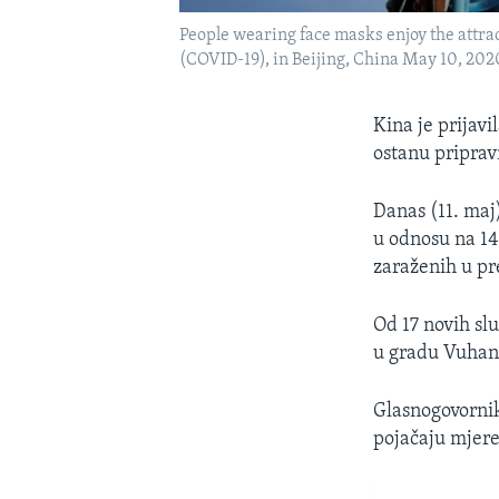
People wearing face masks enjoy the attra
(COVID-19), in Beijing, China May 10, 202
Kina je prijav
ostanu pripravn
Danas (11. maj)
u odnosu na 14 
zaraženih u pr
Od 17 novih slu
u gradu Vuhanu
Glasnogovornik
pojačaju mjere 