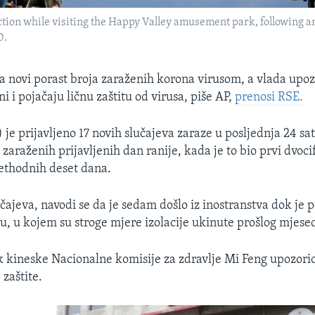
ction while visiting the Happy Valley amusement park, following a
0.
ila novi porast broja zaraženih korona virusom, a vlada upo
i i pojačaju ličnu zaštitu od virusa, piše AP,
prenosi RSE.
 je prijavljeno 17 novih slučajeva zaraze u posljednja 24 sat
zaraženih prijavljenih dan ranije, kada je to bio prvi dvoci
ethodnih deset dana.
čajeva, navodi se da je sedam došlo iz inostranstva dok je 
, u kojem su stroge mjere izolacije ukinute prošlog mjese
 kineske Nacionalne komisije za zdravlje Mi Feng upozori
zaštite.