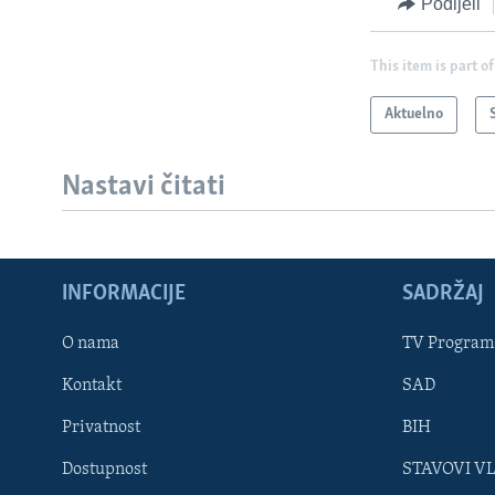
Podijeli
This item is part of
Aktuelno
Nastavi čitati
INFORMACIJE
SADRŽAJ
Learning English
O nama
TV Program
Kontakt
SAD
PRATITE NAS
Privatnost
BIH
Dostupnost
STAVOVI V