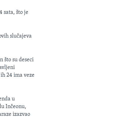
 sata, što je
ovih slučajeva
n što su deseci
avljeni
jih 24 ima veze
kenda u
adu Inčeonu,
zaraze izazvao