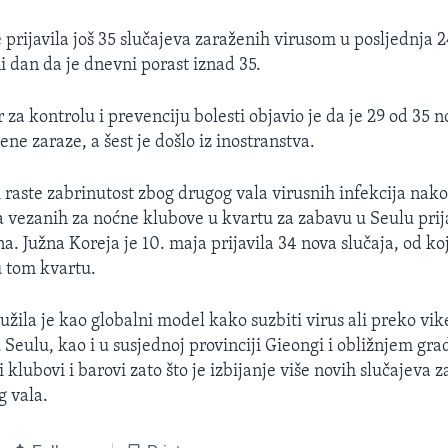
 prijavila još 35 slučajeva zaraženih virusom u posljednja 24
i dan da je dnevni porast iznad 35.
 za kontrolu i prevenciju bolesti objavio je da je 29 od 35 n
ne zaraze, a šest je došlo iz inostranstva.
i raste zabrinutost zbog drugog vala virusnih infekcija nako
a vezanih za noćne klubove u kvartu za zabavu u Seulu prij
a. Južna Koreja je 10. maja prijavila 34 nova slučaja, od ko
 tom kvartu.
užila je kao globalni model kako suzbiti virus ali preko vi
Seulu, kao i u susjednoj provinciji Gieongi i obližnjem gr
i klubovi i barovi zato što je izbijanje više novih slučajeva 
g vala.