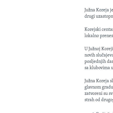
Južna Koreja je
drugi uzastopn
Korejski centar
lokalno prenese
U Južnoj Korej
novih slučajev
posljednjih dan
sa klubovima u
Južna Koreja sl
glavnom gradu 
zatvoreni su sv
strah od drugo