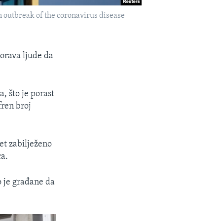
n outbreak of the coronavirus disease
zorava ljude da
a, što je porast
fren broj
pet zabilježeno
ca.
o je građane da