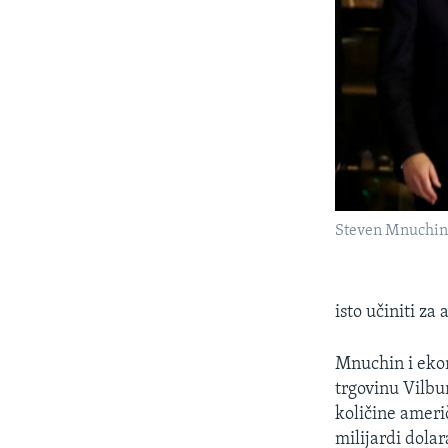
Steven Mnuchi
isto učiniti za
Mnuchin i ekon
trgovinu Vilbu
količine američ
milijardi dolar