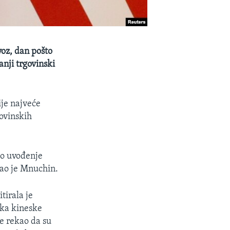
voz, dan pošto
nji trgovinski
ije najveće
govinskih
mo uvođenje
kao je Mnuchin.
tirala je
ika kineske
je rekao da su