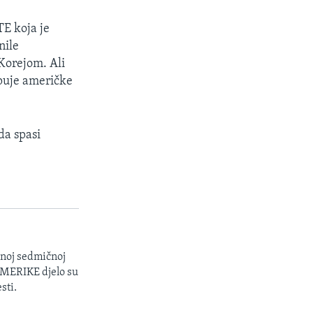
TE koja je
nile
Korejom. Ali
upuje američke
da spasi
enoj sedmičnoj
 AMERIKE djelo su
sti.