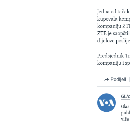
Jedna od tačak
kupovala komp
kompaniju ZTE
ZTE je saopšti
dijelove posli
Predsjednik Tr
kompaniju i sp
Podijeli
GLA
Glas
publ
više