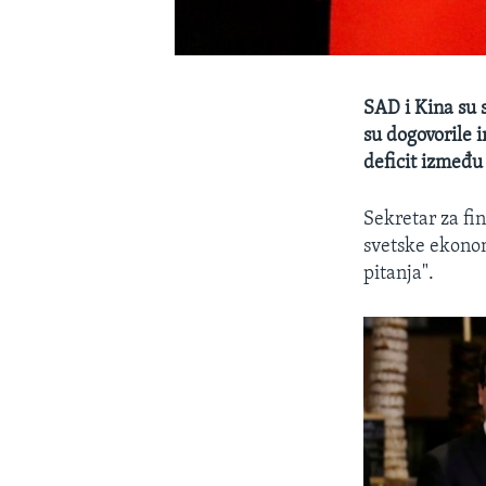
SAD i Kina su 
su dogovorile 
deficit između
Sekretar za fi
svetske ekonom
pitanja".