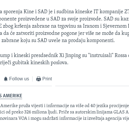
a sporenja Kine i SAD je i sudbina kineske IT kompanije Z
onente proizvedene u SAD za svoje proizvode. SAD su kaz
 zbog kršenja zabrane na trgovinu sa Iranom i Sjevernom 
la da će zatvoriti proizvodne pogone jer više ne može da k
je zabrane koju su SAD uvele na prodaju komponenti.
ump i kineski presdsednik Xi Jinping su "instruisali" Rossa 
riječi gubitak kineskih poslova.
Follow us
Print
S AMERIKE
 Amerike pruža vijesti i informacije na više od 40 jezika procijenj
ici od preko 326 miliona ljudi. Priče sa autorskim linijama GLAS
 novinara VOA i mogu sadržati informacije iz izveštaja agencija vije