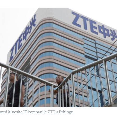
pored kineske IT kompanije ZTE u Pekingu