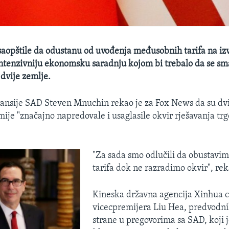
saopštile da odustanu od uvođenja međusobnih tarifa na iz
intenzivniju ekonomsku saradnju kojom bi trebalo da se sma
 dvije zemlje.
nansije SAD Steven Mnuchin​ rekao je za Fox News da su dv
ije "značajno napredovale i usaglasile okvir rješavanja tr
"Za sada smo odlučili da obustavi
tarifa dok ne razradimo okvir", re
Kineska državna agencija Xinhua ci
vicecpremijera Liu Hea, predvodn
strane u pregovorima sa SAD, koji 