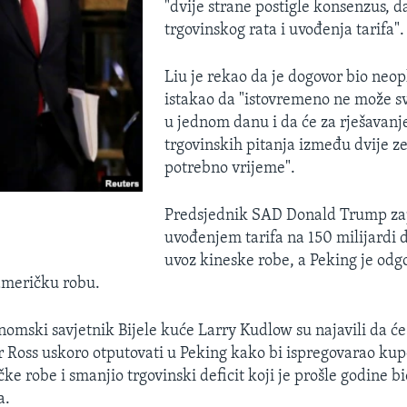
"dvije strane postigle konsenzus, da
trgovinskog rata i uvođenja tarifa".
Liu je rekao da je dogovor bio neo
istakao da "istovremeno ne može sve
u jednom danu i da će za rješavan
trgovinskih pitanja između dvije ze
potrebno vrijeme".
n
Predsjednik SAD Donald Trump zapr
uvođenjem tarifa na 150 milijardi 
uvoz kineske robe, a Peking je odg
 američku robu.
omski savjetnik Bijele kuće Larry Kudlow su najavili da će
r Ross uskoro otputovati u Peking kako bi ispregovarao ku
ke robe i smanjio trgovinski deficit koji je prošle godine b
a.