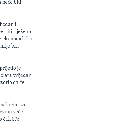
 neće biti
phodan i
 biti riješeno
je ekonomskih i
mlje biti
ijetio je
dolara vrijedan
ovorio da će
 sekretar za
povinu veće
io čak 375