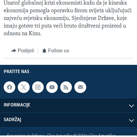
Unatoč globalnoj krizi ekonomisti kažu da je kineska
ekonomija pomogla oporavku širom svijeta uključujući
najveću svjetsku ekonomiju, Sjedinjene Države, koje
imaju gotovo tri puta veći bruto društveni proizvod u
odnosu na Kinu.
Podijeli
Follow us
PRATITE NAS
INFORMACIJE
SADRŽAJ
Sva prava zadržana. Glas Amerike © 2026 Glas Amerike: