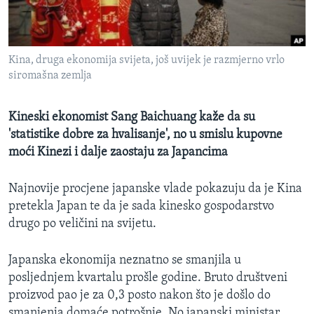
MAGAZIN
O GLASU AMERIKE
Kina, druga ekonomija svijeta, još uvijek je razmjerno vrlo
Learning English
siromašna zemlja
PRATITE NAS
Kineski ekonomist Sang Baichuang kaže da su
'statistike dobre za hvalisanje', no u smislu kupovne
moći Kinezi i dalje zaostaju za Japancima
Jezici
Najnovije procjene japanske vlade pokazuju da je Kina
pretekla Japan te da je sada kinesko gospodarstvo
drugo po veličini na svijetu.
Japanska ekonomija neznatno se smanjila u
posljednjem kvartalu prošle godine. Bruto društveni
proizvod pao je za 0,3 posto nakon što je došlo do
smanjenja domaće potrošnje. No japanski ministar