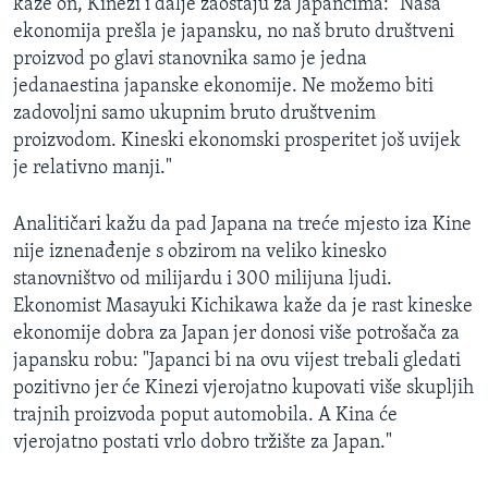
kaže on, Kinezi i dalje zaostaju za Japancima: "Naša
ekonomija prešla je japansku, no naš bruto društveni
proizvod po glavi stanovnika samo je jedna
jedanaestina japanske ekonomije. Ne možemo biti
zadovoljni samo ukupnim bruto društvenim
proizvodom. Kineski ekonomski prosperitet još uvijek
je relativno manji."
Analitičari kažu da pad Japana na treće mjesto iza Kine
nije iznenađenje s obzirom na veliko kinesko
stanovništvo od milijardu i 300 milijuna ljudi.
Ekonomist Masayuki Kichikawa kaže da je rast kineske
ekonomije dobra za Japan jer donosi više potrošača za
japansku robu: "Japanci bi na ovu vijest trebali gledati
pozitivno jer će Kinezi vjerojatno kupovati više skupljih
trajnih proizvoda poput automobila. A Kina će
vjerojatno postati vrlo dobro tržište za Japan."