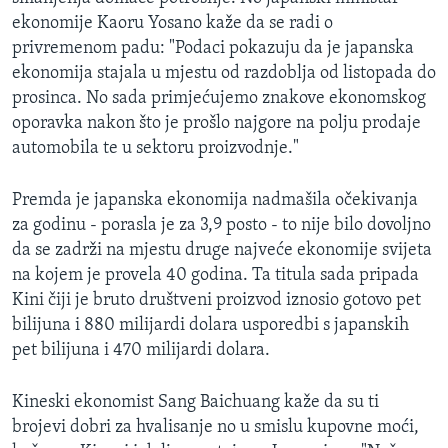
ekonomije Kaoru Yosano kaže da se radi o
privremenom padu: "Podaci pokazuju da je japanska
ekonomija stajala u mjestu od razdoblja od listopada do
prosinca. No sada primjećujemo znakove ekonomskog
oporavka nakon što je prošlo najgore na polju prodaje
automobila te u sektoru proizvodnje."
Premda je japanska ekonomija nadmašila očekivanja
za godinu - porasla je za 3,9 posto - to nije bilo dovoljno
da se zadrži na mjestu druge najveće ekonomije svijeta
na kojem je provela 40 godina. Ta titula sada pripada
Kini čiji je bruto društveni proizvod iznosio gotovo pet
bilijuna i 880 milijardi dolara usporedbi s japanskih
pet bilijuna i 470 milijardi dolara.
Kineski ekonomist Sang Baichuang kaže da su ti
brojevi dobri za hvalisanje no u smislu kupovne moći,