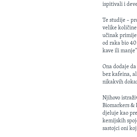
ispitivali i de
Te studije – pr
velike količine
učinak primijeti
od raka bio 40
kave ili manje
Ona dodaje da 
bez kafeina, al
nikakvih dokaza
Njihovo istraž
Biomarkers & P
djeluje kao pr
kemijskih spoj
sastojci oni ko