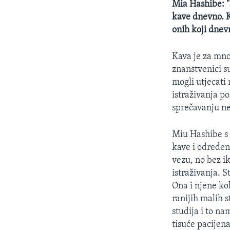
Mia Hashibe: "Z
kave dnevno. K
onih koji dnevn
Kava je za mno
znanstvenici su
mogli utjecati
istraživanja p
sprečavanju ne
Miu Hashibe s 
kave i određeni
vezu, no bez ik
istraživanja. S
Ona i njene ko
ranijih malih 
studija i to na
tisuće pacijena