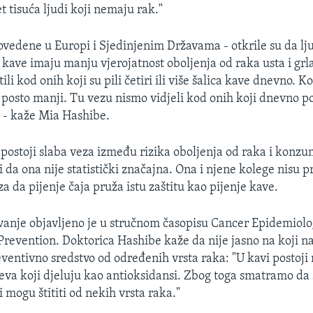
vet tisuća ljudi koji nemaju rak."
ovedene u Europi i Sjedinjenim Državama - otkrile su da lju
 kave imaju manju vjerojatnost oboljenja od raka usta i grla
li kod onih koji su pili četiri ili više šalica kave dnevno. Ko
 posto manji. Tu vezu nismo vidjeli kod onih koji dnevno pop
" - kaže Mia Hashibe.
postoji slaba veza između rizika oboljenja od raka i konzu
i da ona nije statistički značajna. Ona i njene kolege nisu p
 da pijenje čaja pruža istu zaštitu kao pijenje kave.
ivanje objavljeno je u stručnom časopisu Cancer Epidemiolo
revention. Doktorica Hashibe kaže da nije jasno na koji n
eventivno sredstvo od određenih vrsta raka: "U kavi postoji
eva koji djeluju kao antioksidansi. Zbog toga smatramo da
ji mogu štititi od nekih vrsta raka."