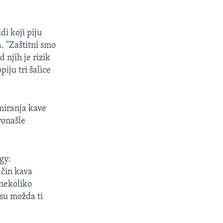
di koji piju
. "Zaštitni smo
d njih je rizik
iju tri šalice
miranja kave
ronašle
gy:
ačin kava
 nekoliko
 su možda ti