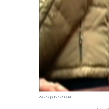
MAGAZIN
O GLASU AMERIKE
Kava sprečava rak?