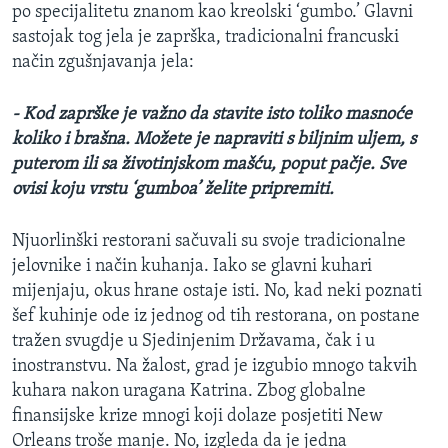
po specijalitetu znanom kao kreolski ‘gumbo.’ Glavni
sastojak tog jela je zaprška, tradicionalni francuski
način zgušnjavanja jela:
- Kod zaprške je važno da stavite isto toliko masnoće
koliko i brašna. Možete je napraviti s biljnim uljem, s
puterom ili sa životinjskom mašću, poput pačje. Sve
ovisi koju vrstu ‘gumboa’ želite pripremiti.
Njuorlinški restorani sačuvali su svoje tradicionalne
jelovnike i način kuhanja. Iako se glavni kuhari
mijenjaju, okus hrane ostaje isti. No, kad neki poznati
šef kuhinje ode iz jednog od tih restorana, on postane
tražen svugdje u Sjedinjenim Državama, čak i u
inostranstvu. Na žalost, grad je izgubio mnogo takvih
kuhara nakon uragana Katrina. Zbog globalne
finansijske krize mnogi koji dolaze posjetiti New
Orleans troše manje. No, izgleda da je jedna