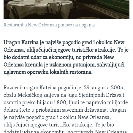
MAGAZIN
O GLASU AMERIKE
Restorani u New Orleansu ponovo na nogama
Learning English
Uragan Katrina je najviše pogodio grad i okolicu New
PRATITE NAS
Orleansa, uključujući njegove turističke atrakcije. To je
bio dodatni udar za ekonomiju, no privreda New
Orleansa krenula je uzlaznom putanjom, zahvaljujući
uglavnom oporavku lokalnih restorana.
Jezici
Razorni uragan Katrina pogodio je, 29. augusta 2005.,
obalu Meksičkog zaljeva na jugu Sjedinjenih Država i
usmrtio preko hiljadu i 800, ljudi te napravio milijarde
dolara štete u priobalnim saveznim državama. Uragan
je najviše pogodio grad i okolicu New Orleansa,
uključujući njegove turističke atrakcije. To je bio
dodatni udar za ekonomiju, no privreda New Orleansa