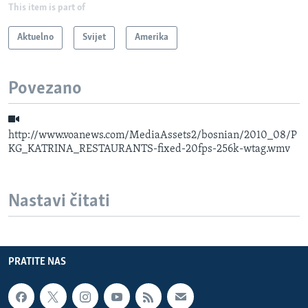
This item is part of
Aktuelno
Svijet
Amerika
Povezano
http://www.voanews.com/MediaAssets2/bosnian/2010_08/P
KG_KATRINA_RESTAURANTS-fixed-20fps-256k-wtag.wmv
Nastavi čitati
PRATITE NAS