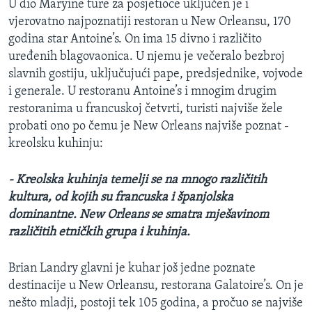
U dio Maryine ture za posjetioce uključen je i
vjerovatno najpoznatiji restoran u New Orleansu, 170
godina star Antoine’s. On ima 15 divno i različito
uređenih blagovaonica. U njemu je večeralo bezbroj
slavnih gostiju, uključujući pape, predsjednike, vojvode
i generale. U restoranu Antoine’s i mnogim drugim
restoranima u francuskoj četvrti, turisti najviše žele
probati ono po čemu je New Orleans najviše poznat -
kreolsku kuhinju:
- Kreolska kuhinja temelji se na mnogo različitih
kultura, od kojih su francuska i španjolska
dominantne. New Orleans se smatra mješavinom
različitih etničkih grupa i kuhinja.
Brian Landry glavni je kuhar još jedne poznate
destinacije u New Orleansu, restorana Galatoire’s. On je
nešto mladji, postoji tek 105 godina, a pročuo se najviše