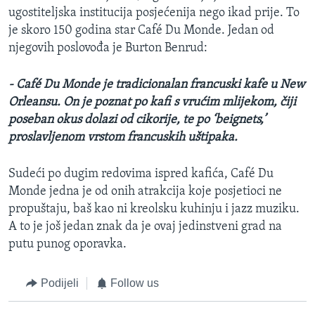
ugostiteljska institucija posjećenija nego ikad prije. To
je skoro 150 godina star Café Du Monde. Jedan od
njegovih poslovođa je Burton Benrud:
- Café Du Monde je tradicionalan francuski kafe u New
Orleansu. On je poznat po kafi s vrućim mlijekom, čiji
poseban okus dolazi od cikorije, te po ‘beignets,’
proslavljenom vrstom francuskih uštipaka.
Sudeći po dugim redovima ispred kafića, Café Du
Monde jedna je od onih atrakcija koje posjetioci ne
propuštaju, baš kao ni kreolsku kuhinju i jazz muziku.
A to je još jedan znak da je ovaj jedinstveni grad na
putu punog oporavka.
Podijeli
Follow us