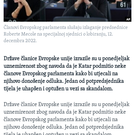
MAGAZIN
O GLASU AMERIKE
Članovi Evropskog parlamenta slušaju izlaganje predsednice
Learning English
Roberte Mecole na specijalnoj sjednici o lobiranju, 12.
decembra 2022.
PRATITE NAS
Države članice Evropske unije izrazile su u ponedjeljak
uznemirenost zbog navoda da je Katar podmitio neke
članove Evropskog parlamenta kako bi utjecali na
Jezici
njihovo donošenje odluka. Jedan od potpredsjednika
tijela je uhapšen i optužen u vezi sa skandalom.
Države članice Evropske unije izrazile su u ponedjeljak
uznemirenost zbog navoda da je Katar podmitio neke
članove Evropskog parlamenta kako bi utjecali na
njihovo donošenje odluka. Jedan od potpredsjednika
tijela je uhapšen i optužen u vezi sa skandalom.