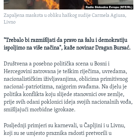
MAGAZIN
Zapaljena maskota u obliku haškog sudije Carmela Agiusa,
O GLASU AMERIKE
Livno
Learning English
"Trebalo bi razmišljati da pravo na šalu i demokratiju
ispoljimo na više načina", kaže novinar Dragan Bursać.
PRATITE NAS
Društvena a posebno politička scena u Bosni i
Hercegovini zatrovana je teškim riječima, uvredama,
Jezici
nacionalističkim iživljavanjima, oblicima primitivnog
nacional-patriotizma, najgorim svađama. Na djelu je
politika konflikta koju slijede stanovnici ove zemlje,
prije svih odani poklonici ideja svojih nacionalnih vođa,
smišljajući morbidne igrokaze.
Posljednji primjeri su karnevali, u Čapljini i u Livnu,
koji su se umjesto praznika radosti pretvorili u