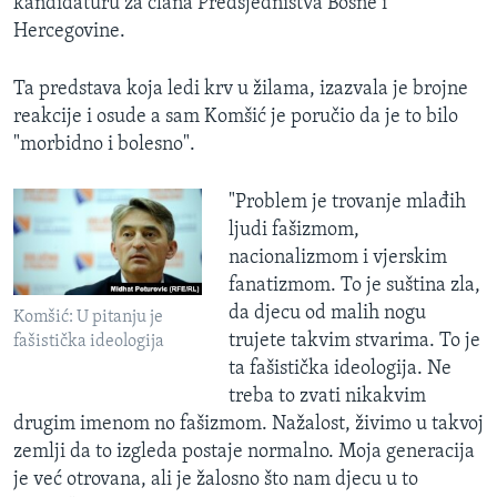
kandidaturu za člana Predsjedništva Bosne i
Hercegovine.
Ta predstava koja ledi krv u žilama, izazvala je brojne
reakcije i osude a sam Komšić je poručio da je to bilo
"morbidno i bolesno".
"Problem je trovanje mlađih
ljudi fašizmom,
nacionalizmom i vjerskim
fanatizmom. To je suština zla,
da djecu od malih nogu
Komšić: U pitanju je
trujete takvim stvarima. To je
fašistička ideologija
ta fašistička ideologija. Ne
treba to zvati nikakvim
drugim imenom no fašizmom. Nažalost, živimo u takvoj
zemlji da to izgleda postaje normalno. Moja generacija
je već otrovana, ali je žalosno što nam djecu u to