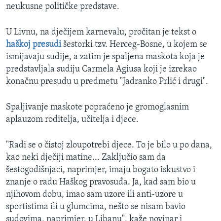
neukusne političke predstave.
U Livnu, na dječijem karnevalu, pročitan je tekst o
haškoj presudi
šestorki tzv. Herceg-Bosne, u kojem se
ismijavaju sudije, a zatim je spaljena maskota koja je
predstavljala sudiju Carmela Agiusa koji je izrekao
konačnu presudu u predmetu "Jadranko Prlić i drugi".
Spaljivanje maskote popraćeno je gromoglasnim
aplauzom roditelja, učitelja i djece.
"Radi se o čistoj zloupotrebi djece. To je bilo u po dana,
kao neki dječiji matine... Zaključio sam da
šestogodišnjaci, naprimjer, imaju bogato iskustvo i
znanje o radu Haškog pravosuđa. Ja, kad sam bio u
njihovom dobu, imao sam uzore ili anti-uzore u
sportistima ili u glumcima, nešto se nisam bavio
sudovima, naprimjer, u Libanu", kaže novinar i