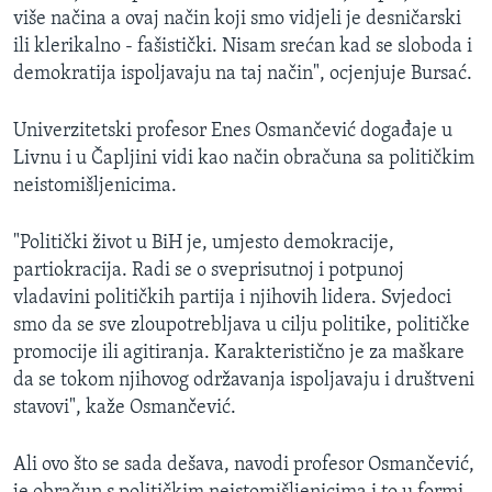
više načina a ovaj način koji smo vidjeli je desničarski
ili klerikalno - fašistički. Nisam srećan kad se sloboda i
demokratija ispoljavaju na taj način", ocjenjuje Bursać.
Univerzitetski profesor Enes Osmančević događaje u
Livnu i u Čapljini vidi kao način obračuna sa političkim
neistomišljenicima.
"Politički život u BiH je, umjesto demokracije,
partiokracija. Radi se o sveprisutnoj i potpunoj
vladavini političkih partija i njihovih lidera. Svjedoci
smo da se sve zloupotrebljava u cilju politike, političke
promocije ili agitiranja. Karakteristično je za maškare
da se tokom njihovog održavanja ispoljavaju i društveni
stavovi", kaže Osmančević.
Ali ovo što se sada dešava, navodi profesor Osmančević,