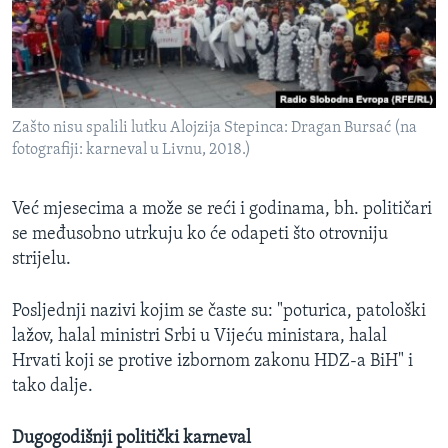
Zašto nisu spalili lutku Alojzija Stepinca: Dragan Bursać (na
fotografiji: karneval u Livnu, 2018.)
Već mjesecima a može se reći i godinama, bh. političari
se međusobno utrkuju ko će odapeti što otrovniju
strijelu.
Posljednji nazivi kojim se časte su: "poturica, patološki
lažov, halal ministri Srbi u Vijeću ministara, halal
Hrvati koji se protive izbornom zakonu HDZ-a BiH" i
tako dalje.
Dugogodišnji politički karneval