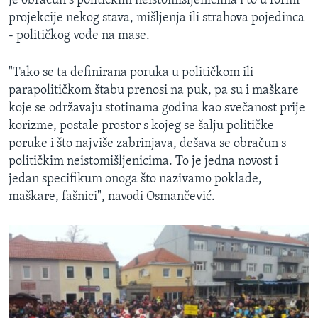
je obračun s političkim neistomišljenicima i to u formi
projekcije nekog stava, mišljenja ili strahova pojedinca
- političkog vođe na mase.
"Tako se ta definirana poruka u političkom ili
parapolitičkom štabu prenosi na puk, pa su i maškare
koje se održavaju stotinama godina kao svečanost prije
korizme, postale prostor s kojeg se šalju političke
poruke i što najviše zabrinjava, dešava se obračun s
političkim neistomišljenicima. To je jedna novost i
jedan specifikum onoga što nazivamo poklade,
maškare, fašnici", navodi Osmančević.