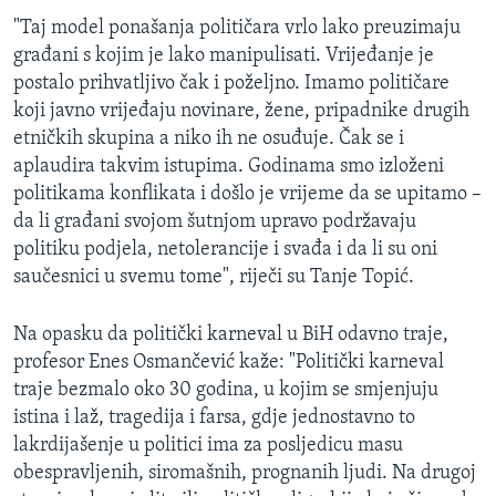
"Taj model ponašanja političara vrlo lako preuzimaju
građani s kojim je lako manipulisati. Vrijeđanje je
postalo prihvatljivo čak i poželjno. Imamo političare
koji javno vrijeđaju novinare, žene, pripadnike drugih
etničkih skupina a niko ih ne osuđuje. Čak se i
aplaudira takvim istupima. Godinama smo izloženi
politikama konflikata i došlo je vrijeme da se upitamo –
da li građani svojom šutnjom upravo podržavaju
politiku podjela, netolerancije i svađa i da li su oni
saučesnici u svemu tome", riječi su Tanje Topić.
Na opasku da politički karneval u BiH odavno traje,
profesor Enes Osmančević kaže: "Politički karneval
traje bezmalo oko 30 godina, u kojim se smjenjuju
istina i laž, tragedija i farsa, gdje jednostavno to
lakrdijašenje u politici ima za posljedicu masu
obespravljenih, siromašnih, prognanih ljudi. Na drugoj