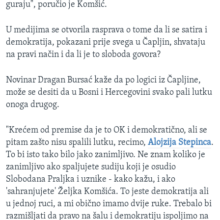
guraju", poručio je Komšić.
U medijima se otvorila rasprava o tome da li se satira i
demokratija, pokazani prije svega u Čapljin, shvataju
na pravi način i da li je to sloboda govora?
Novinar Dragan Bursać kaže da po logici iz Čapljine,
može se desiti da u Bosni i Hercegovini svako pali lutku
onoga drugog.
"Krećem od premise da je to OK i demokratično, ali se
pitam zašto nisu spalili lutku, recimo,
Alojzija Stepinca
.
To bi isto tako bilo jako zanimljivo. Ne znam koliko je
zanimljivo ako spaljujete sudiju koji je osudio
Slobodana Praljka i uznike - kako kažu, i ako
'sahranjujete' Željka Komšića. To jeste demokratija ali
u jednoj ruci, a mi obično imamo dvije ruke. Trebalo bi
razmišljati da pravo na šalu i demokratiju ispoljimo na