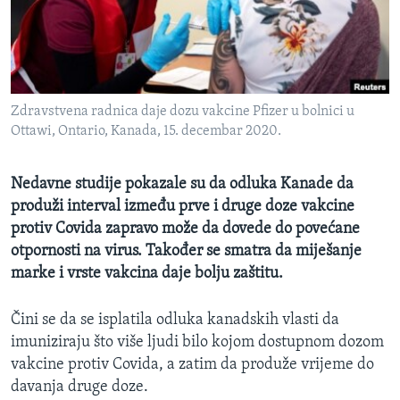
MAGAZIN
O GLASU AMERIKE
Learning English
Zdravstvena radnica daje dozu vakcine Pfizer u bolnici u
Ottawi, Ontario, Kanada, 15. decembar 2020.
PRATITE NAS
Nedavne studije pokazale su da odluka Kanade da
produži interval između prve i druge doze vakcine
Jezici
protiv Covida zapravo može da dovede do povećane
otpornosti na virus. Također se smatra da miješanje
marke i vrste vakcina daje bolju zaštitu.
Čini se da se isplatila odluka kanadskih vlasti da
imuniziraju što više ljudi bilo kojom dostupnom dozom
vakcine protiv Covida, a zatim da produže vrijeme do
davanja druge doze.