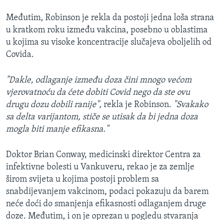
Međutim, Robinson je rekla da postoji jedna loša strana
u kratkom roku između vakcina, posebno u oblastima
u kojima su visoke koncentracije slučajeva oboljelih od
Covida.
"Dakle, odlaganje između doza čini mnogo većom
vjerovatnoću da ćete dobiti Covid nego da ste ovu
drugu dozu dobili ranije",
rekla je Robinson.
"Svakako
sa delta varijantom, stiče se utisak da bi jedna doza
mogla biti manje efikasna."
Doktor Brian Conway​, medicinski direktor Centra za
infektivne bolesti u Vankuveru, rekao je za zemlje
širom svijeta u kojima postoji problem sa
snabdijevanjem vakcinom, podaci pokazuju da barem
neće doći do smanjenja efikasnosti odlaganjem druge
doze. Međutim, i on je oprezan u pogledu stvaranja