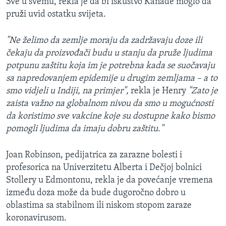
Sve u svemu, rekla je da bi iskustvo Kanade moglo da
pruži uvid ostatku svijeta.
"Ne želimo da zemlje moraju da zadržavaju doze ili
čekaju da proizvođači budu u stanju da pruže ljudima
potpunu zaštitu koja im je potrebna kada se suočavaju
sa napredovanjem epidemije u drugim zemljama – a to
smo vidjeli u Indiji, na primjer",
rekla je Henry
"Zato je
zaista važno na globalnom nivou da smo u mogućnosti
da koristimo sve vakcine koje su dostupne kako bismo
pomogli ljudima da imaju dobru zaštitu."
Joan Robinson​, pedijatrica za zarazne bolesti i
profesorica na Univerzitetu Alberta i Dečjoj bolnici
Stollery u Edmontonu, rekla je da povećanje vremena
između doza može da bude dugoročno dobro u
oblastima sa stabilnom ili niskom stopom zaraze
koronavirusom.