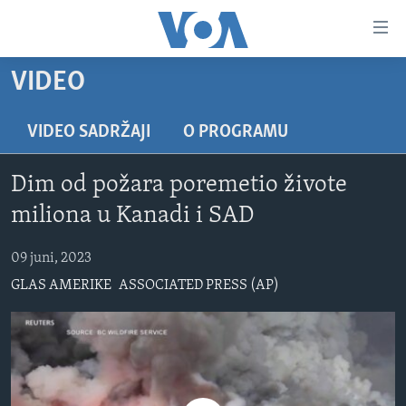
Linkovi
Pređi
na
VIDEO
glavni
TV PROGRAM
sadržaj
VIDEO
Pređi
VIDEO SADRŽAJI
O PROGRAMU
na
FOTOGRAFIJE DANA
glavnu
Dim od požara poremetio živote
VIJESTI
navigaciju
miliona u Kanadi i SAD
Idi
NAUKA I TEHNOLOGIJA
SJEDINJENE AMERIČKE DRŽAVE
na
09 juni, 2023
SPECIJALNI PROJEKTI
BOSNA I HERCEGOVINA
pretragu
GLAS AMERIKE
ASSOCIATED PRESS (AP)
KORUPCIJA
SVIJET
SLOBODA MEDIJA
ŽENSKA STRANA
IZBJEGLIČKA STRANA