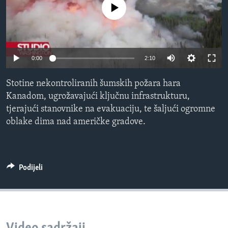
No media source currently available
MAGAZIN
O GLASU AMERIKE
Learning English
0:00
2:10
PRATITE NAS
Stotine nekontroliranih šumskih požara hara
Kanadom, ugrožavajući ključnu infrastrukturu,
tjerajući stanovnike na evakuaciju, te šaljući ogromne
oblake dima nad američke gradove.
Jezici
Podijeli