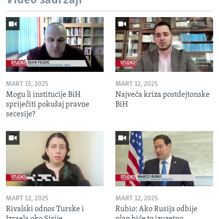
Video sadržaji
MART 15, 2025
MART 12, 2025
Mogu li institucije BiH
Najveća kriza postdejtonske
spriječiti pokušaj pravne
BiH
secesije?
MART 12, 2025
MART 12, 2025
Rivalski odnos Turske i
Rubio: Ako Rusija odbije
Izraela oko Sirije
plan biće to izuzetno