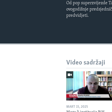
Od pop superzvijezde Ta
ovogodišnje predsjedničk
predvidjeti.
Video sadržaji
MART 15, 2025