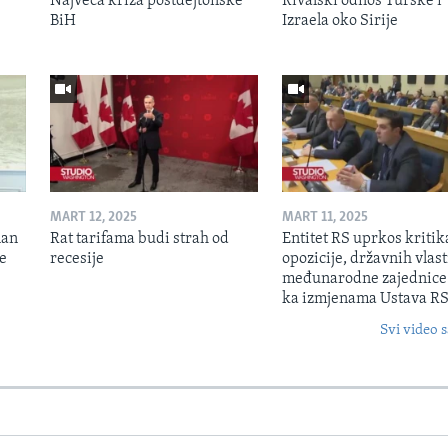
Najveća kriza postdejtonske
Rivalski odnos Turske i
BiH
Izraela oko Sirije
MART 12, 2025
MART 11, 2025
lan
Rat tarifama budi strah od
Entitet RS uprkos kriti
je
recesije
opozicije, državnih vlasti
međunarodne zajednice
ka izmjenama Ustava R
Svi video s