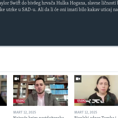
ylor Swift do bivšeg hrvača Hulka Hogana, slavne ličnosti b
e utrke u SAD-u. Ali da li će oni imati bilo kakav uticaj na
MART 12, 2025
MART 12, 2025