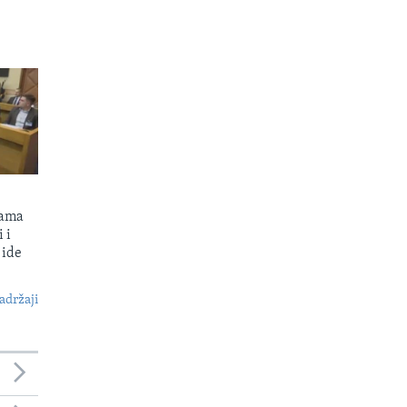
kama
 i
 ide
S
adržaji