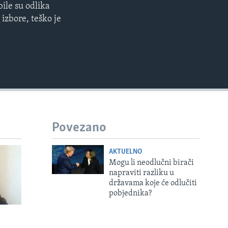
ile su odlika
EMBED
 izbore, teško je
Povezano
AKTUELNO
Mogu li neodlučni birači
napraviti razliku u
državama koje će odlučiti
pobjednika?