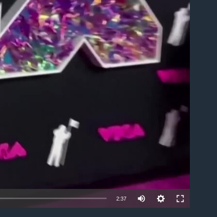
able
2:37