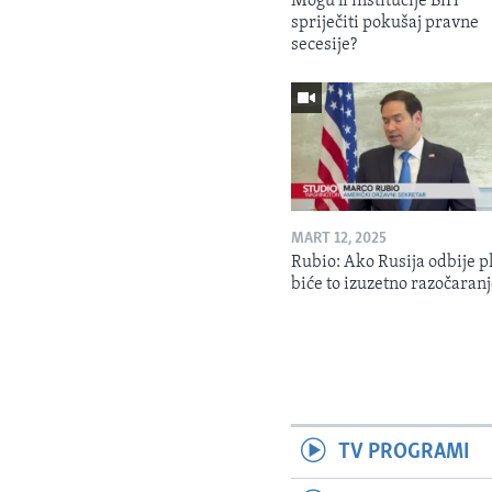
Mogu li institucije BiH
spriječiti pokušaj pravne
secesije?
MART 12, 2025
Rubio: Ako Rusija odbije p
biće to izuzetno razočaran
TV PROGRAMI