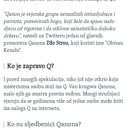
"Qanon je svjetska grupa nenasilnih istinoljubaca i
patriota, posvećenih bogu, koji žele da spasu našu
djecu od trgovine i da otklone satanističku duboku
državu"
, navodi na Twitteru jedan od glavnih
promotera Qanona
Džo Strou
, koji koristi ime "Obivan
Kenobi".
Ko je zapravo Q?
I pored mnogih spekulacija, niko još nije otkrio koja
misteriozna osobu stoji iza Q. Van krugova Qanona,
malo njih ga smatra pravim vođom. Mnogi stručnjaci
vjeruju da se godinama više od jedne osobe može kriti
iza naloga Q na internetu.
Ko su sljedbenici Qanona?