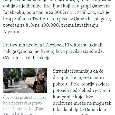
dobijao sljedbenike. Broj ljudi koji su u grupi Qanon na
Facebooku, porastao je za 800% na 1, 7 miliona, dok je
broj profila na Twitteru koji pišu uz Qanon hashtagove,
povećan za 85% na 400.000, prema istraživanju
Argentina.
Prethodnih nedjelja i Facebook i Twitter su ukidali
naloge Qanona, jer krše njihova pravila i standarde.
Očekuju se i dalje akcije.
Stručnjaci sumnjaju da će
disciplinske mjere nauditi
pokretu. Prvo, teorija zavjere
potpada pod slobodu govora i
kompanije koje drže
Čovek na protestu grupa
društvene mreže ne mogu tek
koje podržavaju pravo
na nošenje oružja (Foto:
tako da obilježe Qanon kao
AP/Ted S. Warren)