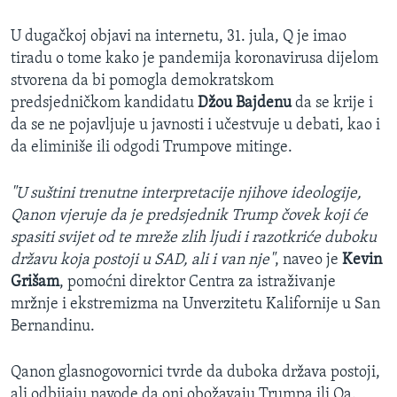
U dugačkoj objavi na internetu, 31. jula, Q je imao
tiradu o tome kako je pandemija koronavirusa dijelom
stvorena da bi pomogla demokratskom
predsjedničkom kandidatu
Džou Bajdenu
da se krije i
da se ne pojavljuje u javnosti i učestvuje u debati, kao i
da eliminiše ili odgodi Trumpove mitinge.
"U suštini trenutne interpretacije njihove ideologije,
Qanon vjeruje da je predsjednik Trump čovek koji će
spasiti svijet od te mreže zlih ljudi i razotkriće duboku
državu koja postoji u SAD, ali i van nje"
, naveo je
Kevin
Grišam
, pomoćni direktor Centra za istraživanje
mržnje i ekstremizma na Unverzitetu Kalifornije u San
Bernandinu.
Qanon glasnogovornici tvrde da duboka država postoji,
ali odbijaju navode da oni obožavaju Trumpa ili Qa.