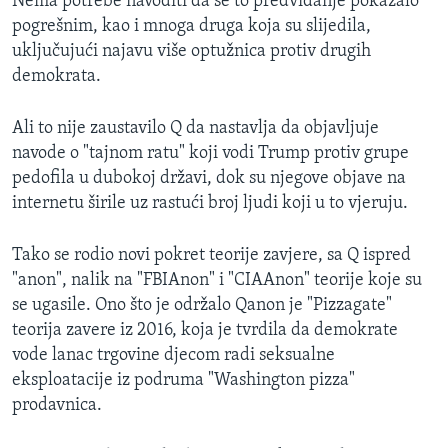
Nema potrebe navoditi da se to predviđanje pokazalo
pogrešnim, kao i mnoga druga koja su slijedila,
uključujući najavu više optužnica protiv drugih
demokrata.
Ali to nije zaustavilo Q da nastavlja da objavljuje
navode o "tajnom ratu" koji vodi Trump protiv grupe
pedofila u dubokoj državi, dok su njegove objave na
internetu širile uz rastući broj ljudi koji u to vjeruju.
Tako se rodio novi pokret teorije zavjere, sa Q ispred
"anon", nalik na "FBIAnon" i "CIAAnon" teorije koje su
se ugasile. Ono što je održalo Qanon je "Pizzagate"
teorija zavere iz 2016, koja je tvrdila da demokrate
vode lanac trgovine djecom radi seksualne
eksploatacije iz podruma "Washington pizza"
prodavnica.