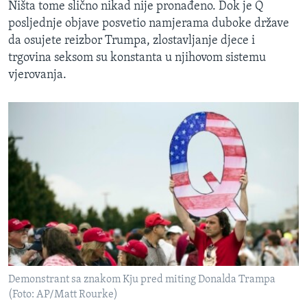
Ništa tome slično nikad nije pronađeno. Dok je Q
posljednje objave posvetio namjerama duboke države
da osujete reizbor Trumpa, zlostavljanje djece i
trgovina seksom su konstanta u njihovom sistemu
vjerovanja.
Demonstrant sa znakom Kju pred miting Donalda Trampa
(Foto: AP/Matt Rourke)