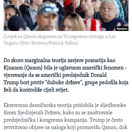
MAGAZIN
O GLASU AMERIKE
Learning English
Čovjek sa Qanon sloganom na Trumpovom mitingu u Las
Vegasu (Foto: Reuters/Patrick Fallon)
PRATITE NAS
Do skoro marginalna teorija zavjere poznatija kao
Kjuanon (Qanon) bila je uglavnom američki fenomen -
Jezici
vjerovanje da se američki predsjednik Donald
Trump bori protiv "duboke države", grupe pedofila koja
želi da kontroliše cijeli svijet.
Ekstremno desničarska teorija pridobila je sljedbenike
širom Sjedinjenih Država, kako su se zaoštravale
predsjednička i kongresna kampanja. Trump je često
retvtitovao objave sa naloga koji promovišu Qanon, dok