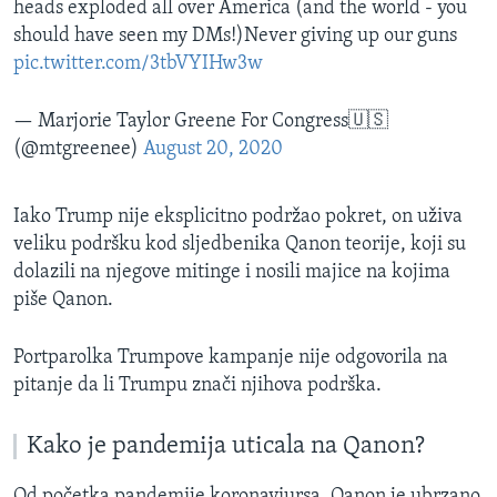
heads exploded all over America (and the world - you
should have seen my DMs!)Never giving up our guns
pic.twitter.com/3tbVYIHw3w
— Marjorie Taylor Greene For Congress🇺🇸
(@mtgreenee)
August 20, 2020
Iako Trump nije eksplicitno podržao pokret, on uživa
veliku podršku kod sljedbenika Qanon teorije, koji su
dolazili na njegove mitinge i nosili majice na kojima
piše Qanon.
Portparolka Trumpove kampanje nije odgovorila na
pitanje da li Trumpu znači njihova podrška.
Kako je pandemija uticala na Qanon?
Od početka pandemije koronaviursa, Qanon je ubrzano