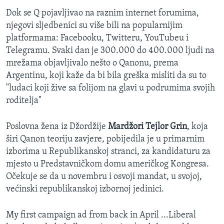
Dok se Q pojavljivao na raznim internet forumima,
njegovi sljedbenici su više bili na popularnijim
platformama: Facebooku, Twitteru, YouTubeu i
Telegramu. Svaki dan je 300.000 do 400.000 ljudi na
mrežama objavljivalo nešto o Qanonu, prema
Argentinu, koji kaže da bi bila greška misliti da su to
"ludaci koji žive sa folijom na glavi u podrumima svojih
roditelja"
Poslovna žena iz Džordžije
Mardžori Tejlor Grin
, koja
širi Qanon teoriju zavjere, pobijedila je u primarnim
izborima u Republikanskoj stranci, za kandidaturu za
mjesto u Predstavničkom domu američkog Kongresa.
Očekuje se da u novembru i osvoji mandat, u svojoj,
većinski republikanskoj izbornoj jedinici.
My first campaign ad from back in April ...Liberal