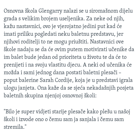
Osnovna škola Glengarry nalazi se u siromašnom dijelu
grada s velikim brojem useljenika. Za neke od njih,
kažu nastavnici, ovo je vjerojatno jedini put kad će
imati priliku pogledati neku baletnu predstavu, jer
njihovi roditelji to ne mogu priuštiti. Nastavnici ove
škole nadaju se da će ovim putem motivirati učenike da
im balet bude jedan od prioriteta u životu te da će to
prenijeti i na svoju vlastitu djecu. A neki od učenika će
možda i sami jednog dana postati baletni plesači –
poput balerine Sarah Cordije, koja je u predstavi igrala
ulogu janjeta. Ona kaže da se sjeća nekadašnjih posjeta
baletnih skupina njenjoj osnovnoj školi:
"Bilo je super vidjeti starije plesače kako plešu u našoj
školi i izvode ono o čemu sam ja sanjala i čemu sam
stremila."