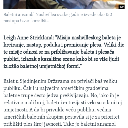
MAGAZIN
Baletni ansambl Nashvillea svake godine izvede oko 150
O GLASU AMERIKE
nastupa izvan kazališta
Learning English
Leigh Anne Strickland: "Misija nashvilleskog baleta je
kreiranje, nastup, poduka i promicanje plesa. Veliki dio
PRATITE NAS
te misije odnosi se na približavanje baleta i plesača
publici, izlazak s kazališne scene kako bi se više ljudi
izložilo baletnoj umjetničkoj formi."
Jezici
Balet u Sjedinjenim Državama ne privlači baš veliku
publiku. Čak i u najvećim američkim gradovima
baletne trupe često jedva preživljavaju. No, iako ih je
relativno mali broj, baletni entuzijasti vrlo su odani toj
umjetnosti. A da bi privukle veću publiku, većina
američkih baletnih skupina postavila si je za prioritet
približiti ples široj javnosti. Tako je baletni ansambl