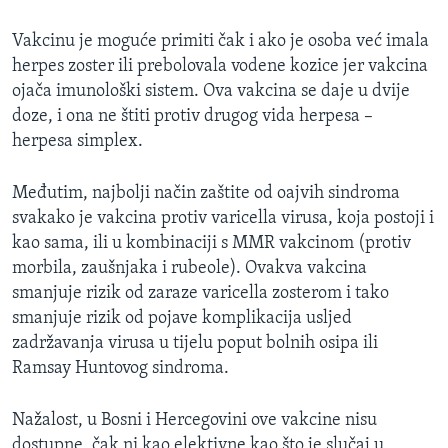
Vakcinu je moguće primiti čak i ako je osoba već imala
herpes zoster ili prebolovala vodene kozice jer vakcina
ojača imunološki sistem. Ova vakcina se daje u dvije
doze, i ona ne štiti protiv drugog vida herpesa –
herpesa simplex.
Međutim, najbolji način zaštite od oajvih sindroma
svakako je vakcina protiv varicella virusa, koja postoji i
kao sama, ili u kombinaciji s MMR vakcinom (protiv
morbila, zaušnjaka i rubeole). Ovakva vakcina
smanjuje rizik od zaraze varicella zosterom i tako
smanjuje rizik od pojave komplikacija usljed
zadržavanja virusa u tijelu poput bolnih osipa ili
Ramsay Huntovog sindroma.
Nažalost, u Bosni i Hercegovini ove vakcine nisu
dostupne, čak ni kao elektivne kao što je slučaj u