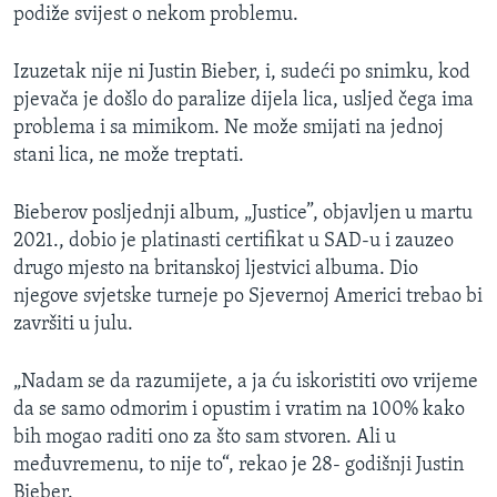
podiže svijest o nekom problemu.
Izuzetak nije ni Justin Bieber, i, sudeći po snimku, kod
pjevača je došlo do paralize dijela lica, usljed čega ima
problema i sa mimikom. Ne može smijati na jednoj
stani lica, ne može treptati.
Bieberov posljednji album, „Justice”, objavljen u martu
2021., dobio je platinasti certifikat u SAD-u i zauzeo
drugo mjesto na britanskoj ljestvici albuma. Dio
njegove svjetske turneje po Sjevernoj Americi trebao bi
završiti u julu.
„Nadam se da razumijete, a ja ću iskoristiti ovo vrijeme
da se samo odmorim i opustim i vratim na 100% kako
bih mogao raditi ono za što sam stvoren. Ali u
međuvremenu, to nije to“, rekao je 28- godišnji Justin
Bieber.