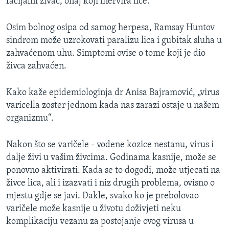
facijalni živac, onaj koji inervira lice.
Osim bolnog osipa od samog herpesa, Ramsay Huntov
sindrom može uzrokovati paralizu lica i gubitak sluha u
zahvaćenom uhu. Simptomi ovise o tome koji je dio
živca zahvaćen.
Kako kaže epidemiologinja dr Anisa Bajramović, „virus
varicella zoster jednom kada nas zarazi ostaje u našem
organizmu“.
Nakon što se varičele - vodene kozice nestanu, virus i
dalje živi u vašim živcima. Godinama kasnije, može se
ponovno aktivirati. Kada se to dogodi, može utjecati na
živce lica, ali i izazvati i niz drugih problema, ovisno o
mjestu gdje se javi. Dakle, svako ko je prebolovao
varičele može kasnije u životu doživjeti neku
komplikaciju vezanu za postojanje ovog virusa u