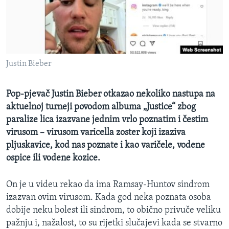
MAGAZIN
O GLASU AMERIKE
Learning English
Justin Bieber
PRATITE NAS
Pop-pjevač Justin Bieber otkazao nekoliko nastupa na
aktuelnoj turneji povodom albuma „Justice“ zbog
paralize lica izazvane jednim vrlo poznatim i čestim
Jezici
virusom – virusom varicella zoster koji izaziva
pljuskavice, kod nas poznate i kao varičele, vodene
ospice ili vodene kozice.
On je u videu rekao da ima Ramsay-Huntov sindrom
izazvan ovim virusom. Kada god neka poznata osoba
dobije neku bolest ili sindrom, to obično privuče veliku
pažnju i, nažalost, to su rijetki slučajevi kada se stvarno