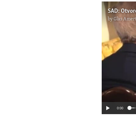
by
Glas Ameri
0:00