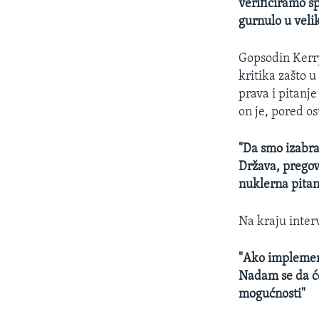
verificiramo sp
gurnulo u veli
Gopsodin Kerry
kritika zašto 
prava i pitanj
on je, pored os
"Da smo izabral
Država, pregova
nuklerna pitan
Na kraju inter
"Ako implemen
Nadam se da će
mogućnosti"