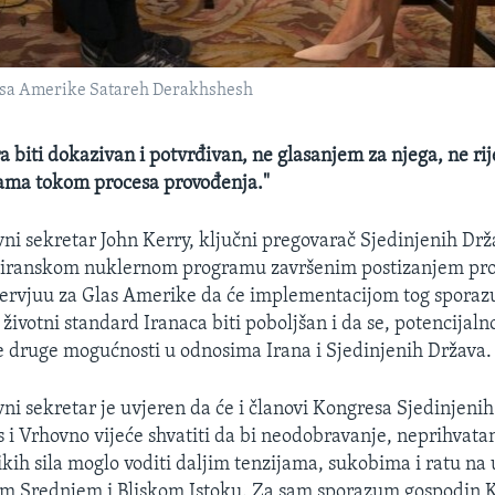
lasa Amerike Satareh Derakhshesh
biti dokazivan i potvrđivan, ne glasanjem za njega, ne ri
jama tokom procesa provođenja."
ni sekretar John Kerry, ključni pregovarač Sjedinjenih Drž
 iranskom nuklernom programu završenim postizanjem pr
ntervjuu za Glas Amerike da će implementacijom tog sporazu
e životni standard Iranaca biti poboljšan i da se, potencijaln
 druge mogućnosti u odnosima Irana i Sjedinjenih Država.
ni sekretar je uvjeren da će i članovi Kongresa Sjedinjenih
s i Vrhovno vijeće shvatiti da bi neodobravanje, neprihvat
likih sila moglo voditi daljim tenzijama, sukobima i ratu na
m Srednjem i Bliskom Istoku. Za sam sporazum gospodin K