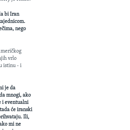
a bi Iran
zajednicom.
ječima, nego
 američkog
jih vrlo
istinu - i
mi je da
 da mnogi, ako
 i eventualni
tada će iranski
ihvataju. Ili,
 ako mi ne