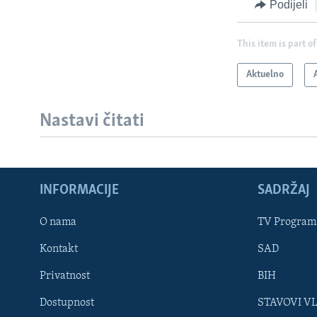
Podijeli
This item is part of
Aktuelno
Nastavi čitati
INFORMACIJE
SADRŽAJ
Learning English
O nama
TV Program
Kontakt
SAD
PRATITE NAS
Privatnost
BIH
Dostupnost
STAVOVI V