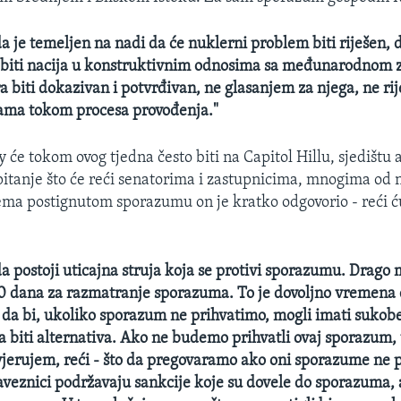
a je temeljen na nadi da će nuklerni problem biti riješen, d
biti nacija u konstruktivnim odnosima sa međunarodnom 
biti dokazivan i potvrđivan, ne glasanjem za njega, ne ri
jama tokom procesa provođenja."
 će tokom ovog tjedna često biti na Capitol Hillu, sjedištu
itanje što će reći senatorima i zastupnicima, mnogima od n
ma postignutom sporazumu on je kratko odgovorio - reći ću 
a postoji uticajna struja koja se protivi sporazumu. Drago 
0 dana za razmatranje sporazuma. To je dovoljno vremena
te da bi, ukoliko sporazum ne prihvatimo, mogli imati sukobe
la biti alternativa. Ako ne budemo prihvatli ovaj sporazum, 
vjerujem, reći - što da pregovaramo ako oni sporazume ne pr
saveznici podržavaju sankcije koje su dovele do sporazuma,