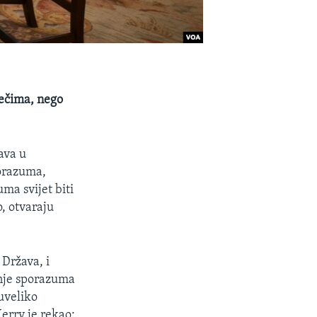
ječima, nego
ava u
orazuma,
ma svijet biti
o, otvaraju
 Država, i
anje sporazuma
 uveliko
erry je rekao: