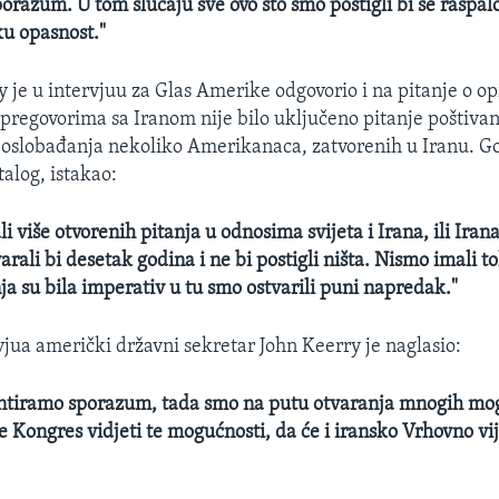
orazum. U tom slučaju sve ovo što smo postigli bi se raspalo
ku opasnost."
 je u intervjuu za Glas Amerike odgovorio i na pitanje o o
u pregovorima sa Iranom nije bilo uključeno pitanje poštivan
e oslobađanja nekoliko Amerikanaca, zatvorenih u Iranu. G
talog, istakao:
i više otvorenih pitanja u odnosima svijeta i Irana, ili Iran
rali bi desetak godina i ne bi postigli ništa. Nismo imali 
ja su bila imperativ u tu smo ostvarili puni napredak."
vjua američki državni sekretar John Keerry je naglasio:
tiramo sporazum, tada smo na putu otvaranja mnogih mog
 Kongres vidjeti te mogućnosti, da će i iransko Vrhovno vije