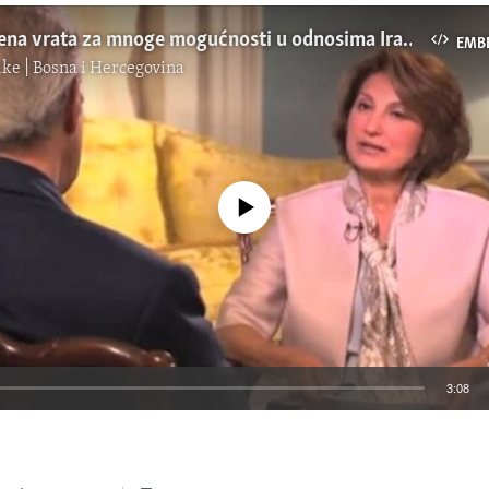
SAD: Otvorena vrata za mnoge mogućnosti u odnosima Irana, SAD i svijeta
EMB
ke | Bosna i Hercegovina
No media source currently available
3:08
EMBED