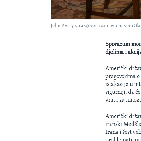
John Kerry u razgovoru sa novinarkom G
Sporazum mora 
djelima i akci
Američki držav
pregovorima o
istakao je u i
sigurniji, da ć
vrata za mnoge
Američki držav
iranski Medžli
Irana i šest ve
problematično