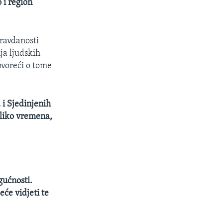
 i region
pravdanosti
ja ljudskih
ovoreći o tome
a i Sjedinjenih
toliko vremena,
ućnosti.
će vidjeti te