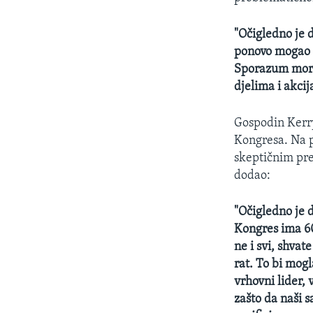
"Očigledno je d
ponovo mogao 
Sporazum mora 
djelima i akci
Gospodin Kerry
Kongresa. Na p
skeptičnim pre
dodao:
"Očigledno je d
Kongres ima 6
ne i svi, shva
rat. To bi mog
vrhovni lider, 
zašto da naši 