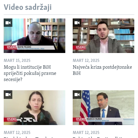
Video sadržaji
MART 15, 2025
MART 12, 2025
Mogu li institucije BiH
Najveća kriza postdejtonske
spriječiti pokušaj pravne
BiH
secesije?
MART 12, 2025
MART 12, 2025