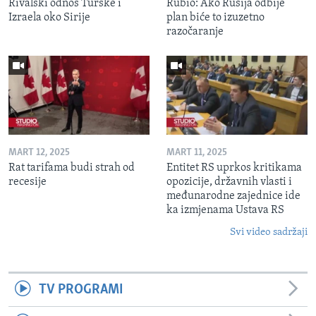
Rivalski odnos Turske i
Rubio: Ako Rusija odbije
Izraela oko Sirije
plan biće to izuzetno
razočaranje
MART 12, 2025
MART 11, 2025
Rat tarifama budi strah od
Entitet RS uprkos kritikama
recesije
opozicije, državnih vlasti i
međunarodne zajednice ide
ka izmjenama Ustava RS
Svi video sadržaji
TV PROGRAMI