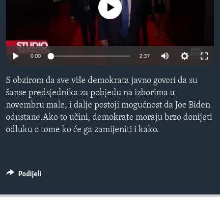
No media source currently available
MAGAZIN
O GLASU AMERIKE
Learning English
0:00
2:37
PRATITE NAS
S obzirom da sve više demokrata javno govori da su
šanse predsjednika za pobjedu na izborima u
novembru male, i dalje postoji mogućnost da Joe Biden
odustane.Ako to učini, demokrate moraju brzo donijeti
Jezici
odluku o tome ko će ga zamijeniti i kako.
Podijeli