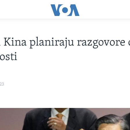
i Kina planiraju razgovore 
osti
23