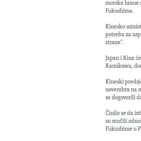
morske hrane n
Fukushima.
Kinesko minista
potreba za us
strane".
Japan i Kina ć
Kamikawa, dod
Kineski predsje
novembra na m
se dogovorili 
Činilo se da i
su mučili odno
Fukushime u Pa