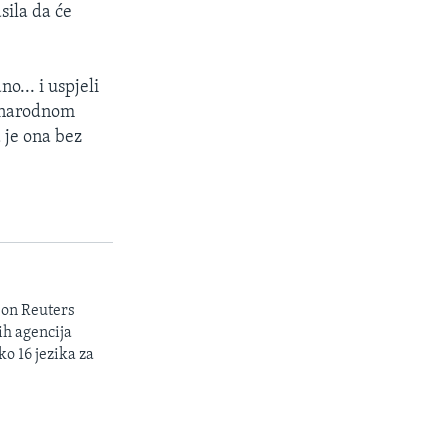
sila da će
o... i uspjeli
unarodnom
a je ona bez
son Reuters
ih agencija
ko 16 jezika za