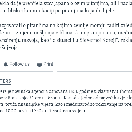
la da je prenijela stav Japana o ovim pitanjima, ali i nagla
ti u bliskoj komunikaciji po pitanjima koja ih dijele.
zgovarali o pitanjima na kojima zemlje moraju raditi zajedn
slenu razmjenu mišljenja o klimatskim promjenama, međ
ansiranju razvoja, kao i o situaciji u Sjevernoj Koreji", rekl
ašnjenja.
Follow us
Print
TERS
ers je novinska agencija osnovana 1851. godine u vlasništvu Thom
oration sa sjedištem u Torontu, Kanada. Jedna od najvećih svjetsk
sti, pruža finansijske vijesti, kao i međunarodno pokrivanje na pre
 od 1000 novina i 750 emitera širom svijeta.