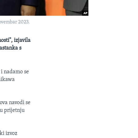
novembar 2023.
sti", izjavila
astanka s
. i nadamo se
amikawa
lova navodi se
u prijetnju
ki izvoz