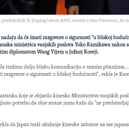
i predsjednik Xi Jinping tokom APEC samita u San Franciscu, 16. 
 nadaju da će imati razgovore o sigurnosti "u bliskoj budućno
panska ministrica vanjskih poslova Yoko Kamikawa nakon s
skim diplomatom Wang Yijem u Južnoj Koreji.
 da tražimo dalju blisku komunikaciju o raznim pitanjima..
i razgovore o sigurnosti u bliskoj budućnosti", rekla je K
sastanku koje je objavilo kinesko Ministarstvo vanjskih pos
lasio potrebu da obje strane jasno kažu da "ne predstavljaj
kla da Japan traži ukidanje kineske zabrane na sav japans