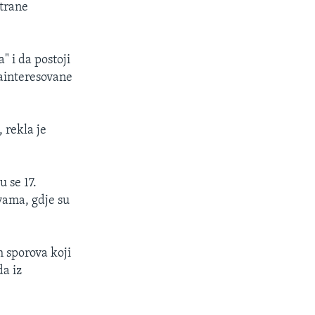
ktrane
" i da postoji
ainteresovane
 rekla je
 se 17.
ama, gdje su
h sporova koji
da iz