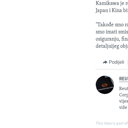
Kamikawa je rek
Japan i Kina bi
"Takođe smo ra
smo imati smi
osiguranju, fin
detaljnijeg obj
Podijeli
REU
Reut
Corp
vije
više
This item is part of