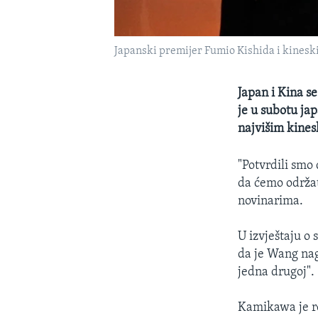
Japanski premijer Fumio Kishida i kinesk
Japan i Kina se
je u subotu ja
najvišim kine
"Potvrdili smo
da ćemo održat
novinarima.
U izvještaju o 
da je Wang nag
jedna drugoj".
Kamikawa je re