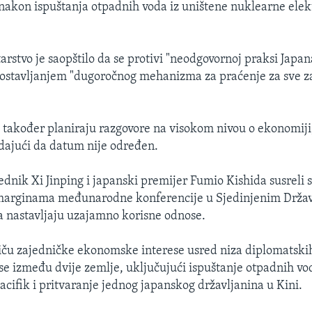
akon ispuštanja otpadnih voda iz uništene nuklearne ele
rstvo je saopštilo da se protivi "neodgovornoj praksi Japana
postavljanjem "dugoročnog mehanizma za praćenje za sve z
e također planiraju razgovore na visokom nivou o ekonomiji,
ajući da datum nije određen.
dnik Xi Jinping i japanski premijer Fumio Kishida susreli su
arginama međunarodne konferencije u Sjedinjenim Držav
da nastavljaju uzajamno korisne odnose.
stiču zajedničke ekonomske interese usred niza diplomatski
se između dvije zemlje, uključujući ispuštanje otpadnih vo
cifik i pritvaranje jednog japanskog državljanina u Kini.