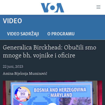
Linkovi
Pređi
na
VIDEO
glavni
TV PROGRAM
sadržaj
VIDEO
Pređi
VIDEO SADRŽAJI
O PROGRAMU
na
FOTOGRAFIJE DANA
glavnu
Generalica Birckhead: Obučili smo
VIJESTI
navigaciju
mnoge bh. vojnike i oficire
Idi
NAUKA I TEHNOLOGIJA
SJEDINJENE AMERIČKE DRŽAVE
na
22 juni, 2023
SPECIJALNI PROJEKTI
BOSNA I HERCEGOVINA
pretragu
Amina Bijelonja Muminović
KORUPCIJA
SVIJET
SLOBODA MEDIJA
ŽENSKA STRANA
IZBJEGLIČKA STRANA