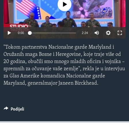
No media source currently available
MAGAZIN
O GLASU AMERIKE
Learning English
0:00
2:24
PRATITE NAS
"Tokom partnerstva Nacionalne garde Marlyland i
Oružanih snaga Bosne i Heregovine, koje traje više od
20 godina, obučili smo mnogo mladih oficira i vojnika –
spremnih za očuvanje vaše zemlje", rekla je u intervjuu
Jezici
za Glas Amerike komandica Nacionalne garde
Maryland, generalmajor Janeen Birckhead.
Podijeli