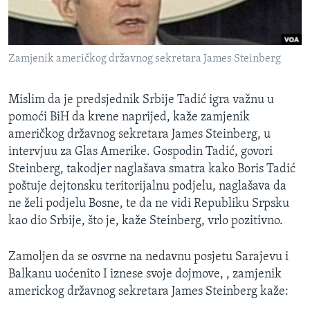
MAGAZIN
O GLASU AMERIKE
Zamjenik američkog državnog sekretara James Steinberg
Learning English
Mislim da je predsjednik Srbije Tadić igra važnu u
PRATITE NAS
pomoći BiH da krene naprijed, kaže zamjenik
američkog državnog sekretara James Steinberg, u
intervjuu za Glas Amerike. Gospodin Tadić, govori
Steinberg, takodjer naglašava smatra kako Boris Tadić
Jezici
poštuje dejtonsku teritorijalnu podjelu, naglašava da
ne želi podjelu Bosne, te da ne vidi Republiku Srpsku
kao dio Srbije, što je, kaže Steinberg, vrlo pozitivno.
Zamoljen da se osvrne na nedavnu posjetu Sarajevu i
Balkanu uoćenito I iznese svoje dojmove, , zamjenik
americkog državnog sekretara James Steinberg kaže: