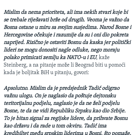
Mislim da nema prioriteta, ali ima nekih stvari koje bi
se trebale riješavati brže od drugih. Veoma je važno da
Bosna ostane u miru sa svojim susjedima. Narod Bosne i
Hercegovine očekuje i razumije da su i oni dio pokreta
naprijed. Rizično je ostaviti Bosnu da kaska jer politički
lideri ne mogu donositi nagle odluke, nego moraju
polako primicati zemlju ka NATO-u i EU
, kaže
Steinberg, a na pitanje može li Beograd biti u pomoći
kada je boljitak BiH u pitanju, govori:
Apsolutno. Mislim da je predsjednik Tadić odigrao
važnu ulogu. On je naglasio da poštuje dejtonsku
teritorijalnu podjelu, naglasio je da ne želi podjelu
Bosne, te da ne vidi Republiku Srpsku kao dio Srbije.
To je bitan signal za regijske lidere, da prihvate Bosnu
kao državu i da rade u tom okviru. Tadić ima
kredibiltet među srpskim liderima u Bosni, što pomaže,