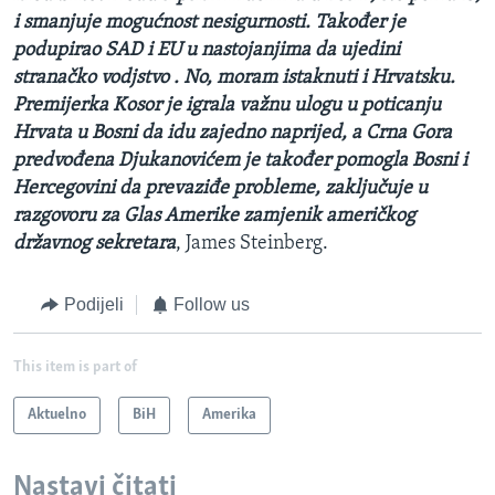
i smanjuje mogućnost nesigurnosti. Također je
podupirao SAD i EU u nastojanjima da ujedini
stranačko vodjstvo . No, moram istaknuti i Hrvatsku.
Premijerka Kosor je igrala važnu ulogu u poticanju
Hrvata u Bosni da idu zajedno naprijed, a Crna Gora
predvođena Djukanovićem je također pomogla Bosni i
Hercegovini da prevaziđe probleme, zaključuje u
razgovoru za Glas Amerike zamjenik američkog
državnog sekretara
, James Steinberg.
Podijeli
Follow us
This item is part of
Aktuelno
BiH
Amerika
Nastavi čitati