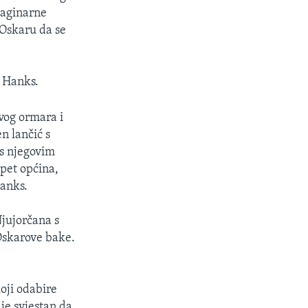
maginarne
Oskaru da se
m Hanks.
vog ormara i
n lančić s
 s njegovim
pet općina,
Hanks.
Njujorčana s
 Oskarove bake.
oji odabire
 je svjestan da