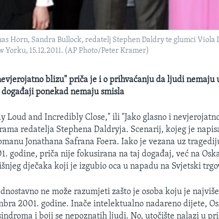
s Horn, Sandra Bullock, redatelj Stephen Daldry te glumci Viola D
w Yorku, 15.12.2011. (AP Photo/Peter Kramer)
nevjerojatno blizu" priča je i o prihvaćanju da ljudi nemaju
a događaji ponekad nemaju smisla
 Loud and Incredibly Close," ili "Jako glasno i nevjerojatno
drama redatelja Stephena Daldryja. Scenarij, kojeg je napis
romanu Jonathana Safrana Foera. Iako je vezana uz tragediju
. godine, priča nije fokusirana na taj događaj, već na Osk
šnjeg dječaka koji je izgubio oca u napadu na Svjetski trgo
ednostavno ne može razumjeti zašto je osoba koju je najviše
embra 2001. godine. Inače intelektualno nadareno dijete, O
ndroma i boji se nepoznatih ljudi. No, utočište nalazi u pri