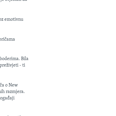
roz emotivnu
 pričama
eboderima. Bila
reživjeti - ti
riča o New
nih razmjera.
događaji