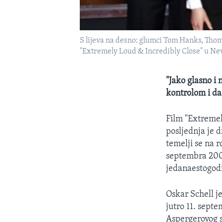
S lijeva na desno: glumci Tom Hanks, Thoma
"Extremely Loud & Incredibly Close" u Ne
"Jako glasno i 
kontrolom i d
Film "Extremely
posljednja je 
temelji se na 
septembra 2001
jedanaestogodi
Oskar Schell j
jutro 11. sept
Aspergerovog si