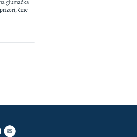
rsna glumačka
rizori, čine