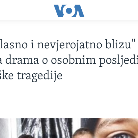
lasno i nevjerojatno blizu"
va drama o osobnim poslje
ške tragedije