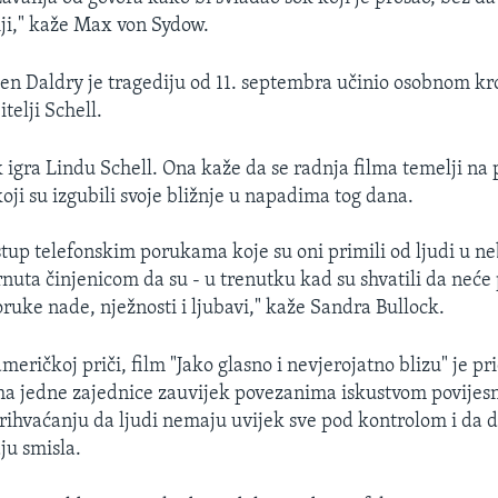
iji," kaže Max von Sydow.
en Daldry je tragediju od 11. septembra učinio osobnom k
itelji Schell.
 igra Lindu Schell. Ona kaže da se radnja filma temelji na
koji su izgubili svoje bližnje u napadima tog dana.
stup telefonskim porukama koje su oni primili od ljudi u n
nuta činjenicom da su - u trenutku kad su shvatili da neće p
poruke nade, nježnosti i ljubavi," kaže Sandra Bullock.
američkoj priči, film "Jako glasno i nevjerojatno blizu" je p
ma jedne zajednice zauvijek povezanima iskustvom povijes
 prihvaćanju da ljudi nemaju uvijek sve pod kontrolom i da 
u smisla.