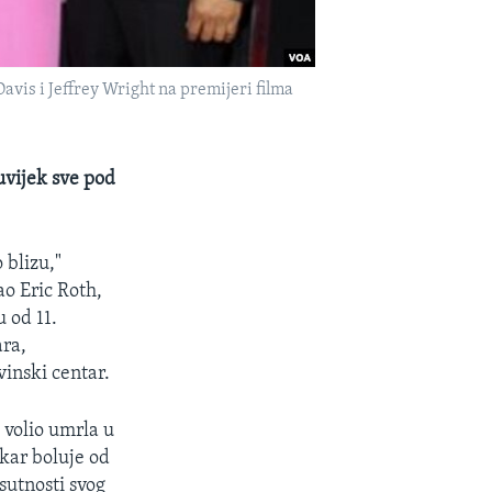
avis i Jeffrey Wright na premijeri filma
 uvijek sve pod
 blizu,"
ao Eric Roth,
 od 11.
ara,
vinski centar.
 volio umrla u
skar boluje od
sutnosti svog