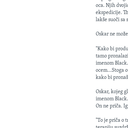
oca. Njih dvoj
ekspedicije. 
lakše suoči sa 
Oskar ne može 
"Kako bi produ
tamo pronalazi 
imenom Black. 
ocem...Stoga o
kako bi pronaš
Oskar, kojeg g
imenom Black. 
On ne priča. I
"To je priča o
terapiju suzdrž