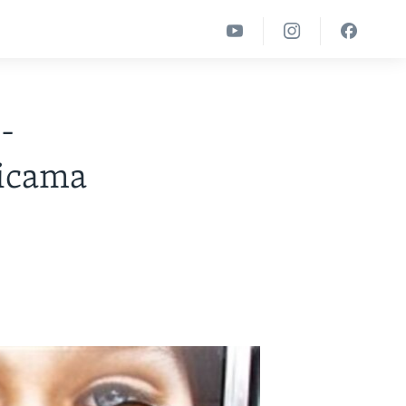
 -
dicama