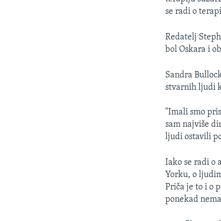
se radi o terap
Redatelj Steph
bol Oskara i ob
Sandra Bullock
stvarnih ljudi 
"Imali smo pri
sam najviše dir
ljudi ostavili 
Iako se radi o 
Yorku, o ljudi
Priča je to i o
ponekad nemaj