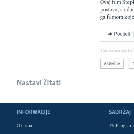
Ovaj film Step
postava, s mla
ga filmom koje
Podijeli
This item is part of
Aktuelno
Nastavi čitati
INFORMACIJE
SADRŽAJ
Learning English
O nama
TV Program