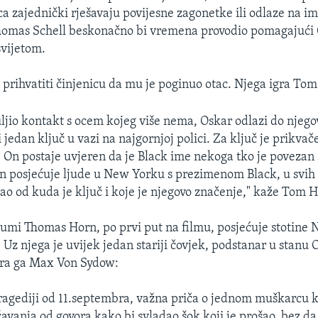
ica zajednički rješavaju povijesne zagonetke ili odlaze na i
Thomas Schell beskonačno bi vremena provodio pomagajući 
svijetom.
prihvatiti činjenicu da mu je poginuo otac. Njega igra To
ljio kontakt s ocem kojeg više nema, Oskar odlazi do njego
jedan ključ u vazi na najgornjoj polici. Za ključ je prikvače
On postaje uvjeren da je Black ime nekoga tko je povezan
n posjećuje ljude u New Yorku s prezimenom Black, u svih 
ao od kuda je ključ i koje je njegovo značenje," kaže Tom 
lumi Thomas Horn, po prvi put na filmu, posjećuje stotine 
Uz njega je uvijek jedan stariji čovjek, podstanar u stanu
gra ga Max Von Sydow:
 tragediji od 11.septembra, važna priča o jednom muškarcu k
avanja od govora kako bi svladao šok koji je prošao, bez da