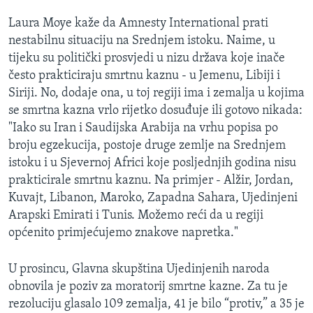
Laura Moye kaže da Amnesty International prati
nestabilnu situaciju na Srednjem istoku. Naime, u
tijeku su politički prosvjedi u nizu država koje inače
često prakticiraju smrtnu kaznu - u Jemenu, Libiji i
Siriji. No, dodaje ona, u toj regiji ima i zemalja u kojima
se smrtna kazna vrlo rijetko dosuđuje ili gotovo nikada:
"Iako su Iran i Saudijska Arabija na vrhu popisa po
broju egzekucija, postoje druge zemlje na Srednjem
istoku i u Sjevernoj Africi koje posljednjih godina nisu
prakticirale smrtnu kaznu. Na primjer - Alžir, Jordan,
Kuvajt, Libanon, Maroko, Zapadna Sahara, Ujedinjeni
Arapski Emirati i Tunis. Možemo reći da u regiji
općenito primjećujemo znakove napretka."
U prosincu, Glavna skupština Ujedinjenih naroda
obnovila je poziv za moratorij smrtne kazne. Za tu je
rezoluciju glasalo 109 zemalja, 41 je bilo “protiv,” a 35 je