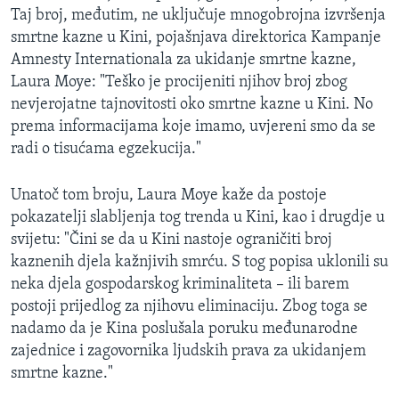
Taj broj, međutim, ne uključuje mnogobrojna izvršenja
smrtne kazne u Kini, pojašnjava direktorica Kampanje
Amnesty Internationala za ukidanje smrtne kazne,
Laura Moye: "Teško je procijeniti njihov broj zbog
nevjerojatne tajnovitosti oko smrtne kazne u Kini. No
prema informacijama koje imamo, uvjereni smo da se
radi o tisućama egzekucija."
Unatoč tom broju, Laura Moye kaže da postoje
pokazatelji slabljenja tog trenda u Kini, kao i drugdje u
svijetu: "Čini se da u Kini nastoje ograničiti broj
kaznenih djela kažnjivih smrću. S tog popisa uklonili su
neka djela gospodarskog kriminaliteta – ili barem
postoji prijedlog za njihovu eliminaciju. Zbog toga se
nadamo da je Kina poslušala poruku međunarodne
zajednice i zagovornika ljudskih prava za ukidanjem
smrtne kazne."