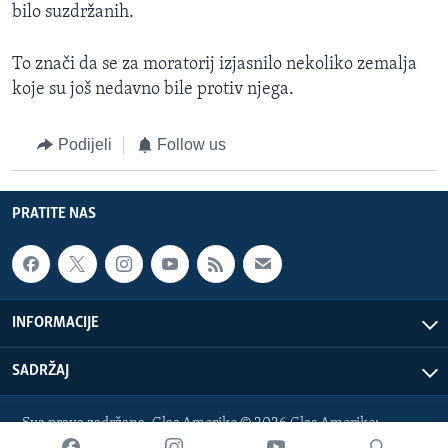
bilo suzdržanih.
To znači da se za moratorij izjasnilo nekoliko zemalja
koje su još nedavno bile protiv njega.
Podijeli
Follow us
PRATITE NAS
INFORMACIJE
SADRŽAJ
Sva prava zadržana. Glas Amerike © 2026 Glas Amerike:
bosnian-service@voanews.com