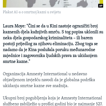
MAGAZIN
Plakat AI-a o smrtnoj kazni u svijetu
O GLASU AMERIKE
Learning English
Laura Moye: "Čini se da u Kini nastoje ograničiti broj
kaznenih djela kažnjivih smrću. S tog popisa uklonili su
neka djela gospodarskog kriminaliteta – ili barem
PRATITE NAS
postoji prijedlog za njihovu eliminaciju. Zbog toga se
nadamo da je Kina poslušala poruku međunarodne
zajednice i zagovornika ljudskih prava za ukidanjem
Jezici
smrtne kazne."
Organizacija Amnesty International u nedavno
objavljenom izvješću navodi da je globalna podrška
ukidanju smrtne kazne sve snažnija.
Ukupni broj pogubljenja koja je Amnesty International
službeno zabilježio u prošloj godini bio je najmanje 527.